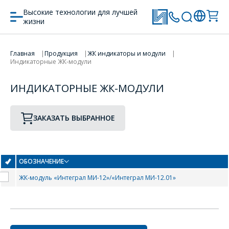
Высокие технологии для лучшей
жизни
Главная
Продукция
ЖК индикаторы и модули
Индикаторные ЖК-модули
ПЕРЕЙТИ В КОРЗИНУ
ИНДИКАТОРНЫЕ ЖК-МОДУЛИ
ПРОДОЛЖИТЬ ПОКУПКИ
ЗАКАЗАТЬ ВЫБРАННОЕ
ОФОРМИТЬ ЗАКАЗ
ОБОЗНАЧЕНИЕ
ЖК-модуль «Интеграл МИ-12»/«Интеграл МИ-12.01»
Форма предназначена
ЗАДАТЬ ВОПРОС
для юридических лиц
и ИП.
Продажи физическим
СОТРУДНИКИ
лицам