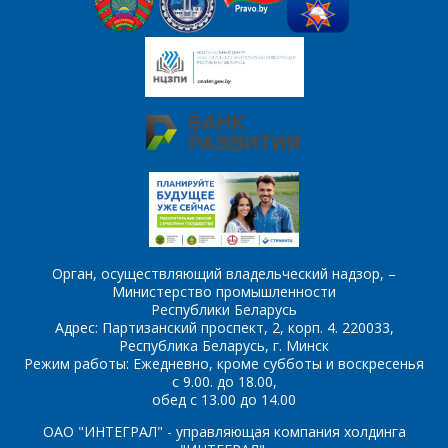
Интересующий товар/
услуга
E-mail
*
Сообщение
*
Интересующий товар/
*
услуга, их количество
Комментарий
Я согласен на
*
Орган, осуществляющий владельческий надзор, –
обработку
Министерство промышленности
персональных данных
*
Республики Беларусь
Адрес: Партизанский проспект, 2, корп. 4. 220033,
Республика Беларусь, г. Минск
Режим работы: Ежедневно, кроме субботы и воскресенья
с 9.00. до 18.00,
обед с 13.00 до 14.00
*
- обязательные
ОАО "ИНТЕГРАЛ" - управляющая компания холдинга