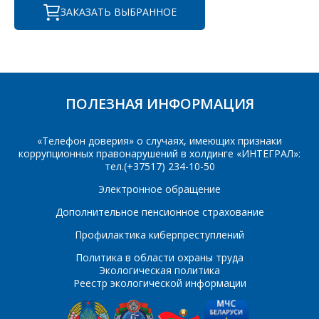
осуществляются в ТД
КОМПАНИИ С
ЗАКАЗАТЬ ВЫБРАННОЕ
"ИНТЕГРАЛ", тел.+375
РАДОСТЬЮ
(17) 350-94-32
ОТВЕТЯТ НА
Укажите
ВАШИ
интересующее Вас
изделие, и
ВОПРОСЫ
сотрудники компании
ПОЛЕЗНАЯ ИНФОРМАЦИЯ
свяжутся с Вами по
вопросам стоимости
Ваше имя
*
и сроков поставки.
«Телефон доверия» о случаях, имеющих признаки
коррупционных правонарушений в холдинге «ИНТЕГРАЛ»:
Фамилия Имя
*
тел.(+37517) 234-10-50
Электронное обращение
Телефон
*
Дополнительное пенсионное страхование
Организация
*
Профилактика киберпреступлений
Политика в области охраны труда
E-mail
Экологическая политика
Реестр экологической информации
ПОИСК
Телефон
*