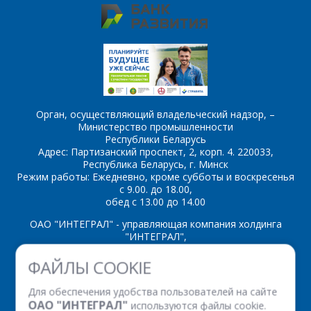
обработку
персональных данных
*
*
- обязательные
Орган, осуществляющий владельческий надзор, –
поля
Министерство промышленности
Республики Беларусь
Адрес: Партизанский проспект, 2, корп. 4. 220033,
*
- обязательные
ОТПРАВИТЬ
Республика Беларусь, г. Минск
поля
Режим работы: Ежедневно, кроме субботы и воскресенья
с 9.00. до 18.00,
обед с 13.00 до 14.00
ОТПРАВИТЬ
ОАО "ИНТЕГРАЛ" - управляющая компания холдинга
"ИНТЕГРАЛ",
ул. Казинца И.П., д.121А, комната 327, г. Минск, 220108,
ФАЙЛЫ COOKIE
Республика Беларусь
Время работы: пн-пт с 08.30 до 17.00
Для обеспечения удобства пользователей на сайте
Факс: (+375 17) 338 12 94 УНП 100386629
ОАО "ИНТЕГРАЛ"
используются файлы cookie.
Рег. номер 100386629 от 01.08.2013 г.