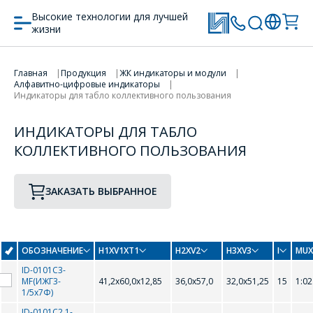
Высокие технологии для лучшей
жизни
Главная
Продукция
ЖК индикаторы и модули
ПЕРЕЙТИ В КОРЗИНУ
Алфавитно-цифровые индикаторы
Индикаторы для табло коллективного пользования
ПРОДОЛЖИТЬ ПОКУПКИ
ИНДИКАТОРЫ ДЛЯ ТАБЛО
КОЛЛЕКТИВНОГО ПОЛЬЗОВАНИЯ
ЗАКАЗАТЬ ВЫБРАННОЕ
ОБОЗНАЧЕНИЕ
H1XV1XT1
H2XV2
H3XV3
I
MUX
ID-0101С3-
MF(ИЖГ3-
41,2х60,0х12,85
36,0х57,0
32,0х51,25
15
1:02
1/5х7Ф)
ID-0101С2.1-