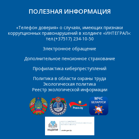
ПОЛЕЗНАЯ ИНФОРМАЦИЯ
Организация
*
E-mail
«Телефон доверия» о случаях, имеющих признаки
коррупционных правонарушений в холдинге «ИНТЕГРАЛ»:
тел.(+37517) 234-10-50
ПОИСК
Телефон
*
Электронное обращение
Интересующий товар/
Дополнительное пенсионное страхование
услуга
Профилактика киберпреступлений
E-mail
*
Политика в области охраны труда
Экологическая политика
Сообщение
*
Реестр экологической информации
Интересующий товар/
*
услуга, их количество
Комментарий
Я согласен на
*