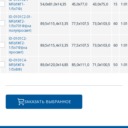
MF(ИЖГ1-
54,0х81,0х14,35
45,0х77,0
43,0х75,0
15
1:01
ОФОРМИТЬ ЗАКАЗ
1/5х7Ф)
ID-0101С2.01-
MF(ИЖГ2-
Форма предназначена
89,5х115,4х13,35
77,5х107,5
73,0х103,0
60
1:01
1/5х701Ф)(на
ЗАДАТЬ ВОПРОС
для юридических лиц
полупросвет)
и ИП.
ID-0101С2-
Продажи физическим
MF(ИЖГ2-
СОТРУДНИКИ
лицам
89,5х115,4х13,35
77,5х107,5
73,0х103,0
60
1:01
1/5х7Ф)(на
осуществляются в ТД
КОМПАНИИ С
просвет)
"ИНТЕГРАЛ", тел.+375
РАДОСТЬЮ
ID-0101С4-
(17) 350-94-32
MF(ИЖГ4-
89,0х120,0х14,85
85,0х111,0
71,0х100,5
50
1:01
ОТВЕТЯТ НА
1/5х8Ф)
Укажите
ВАШИ
интересующее Вас
изделие, и
ВОПРОСЫ
сотрудники компании
свяжутся с Вами по
вопросам стоимости
Ваше имя
*
ЗАКАЗАТЬ ВЫБРАННОЕ
и сроков поставки.
Фамилия Имя
*
Телефон
*