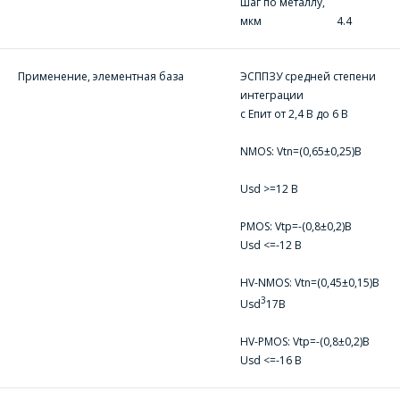
шаг по металлу,
Телефон
*
мкм 4.4
Организация
*
Применение, элементная база
ЭСППЗУ средней степени
интеграции
E-mail
с Епит от 2,4 В до 6 В
ПОИСК
Телефон
*
NMOS: Vtn=(0,65±0,25)В
Интересующий товар/
Usd >=12 В
услуга
E-mail
*
PMOS: Vtр=-(0,8±0,2)В
Usd <=-12 В
Сообщение
*
HV-NMOS: Vtn=(0,45±0,15)В
3
Usd
17В
Интересующий товар/
*
услуга, их количество
HV-PMOS: Vtp=-(0,8±0,2)В
Usd <=-16 В