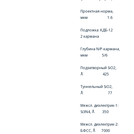
Проектная норма,
мкм 1.6
Подложка: КДБ-12
2 кармана
Глубина N/P-кармана,
мкм 5/6
Подзатворный SiO2,
Å 425
Туннельный SiO2,
Å 77
Межсл. диэлектрик-1:
Si3N4, Å 350
Межсл. диэлектрик-2:
БФСС, Å 7000