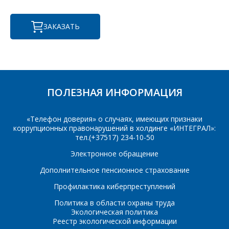
Комментарий
Я согласен на
*
обработку
персональных данных
*
ЗАКАЗАТЬ
*
- обязательные
ПОЛЕЗНАЯ ИНФОРМАЦИЯ
поля
«Телефон доверия» о случаях, имеющих признаки
*
- обязательные
коррупционных правонарушений в холдинге «ИНТЕГРАЛ»:
ОТПРАВИТЬ
поля
тел.(+37517) 234-10-50
Электронное обращение
ОТПРАВИТЬ
Дополнительное пенсионное страхование
Профилактика киберпреступлений
Политика в области охраны труда
Экологическая политика
Реестр экологической информации