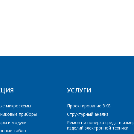
E-mail
Телефон
*
ПОИСК
Интересующий товар/услуга
E-mail
*
РЕЙТИ В КОРЗИНУ
РЕЙТИ В КОРЗИНУ
ПРОДОЛЖИТЬ ПОКУПКИ
ПРОДОЛЖИТЬ ПОКУПКИ
Сообщение
*
Интересующий товар/услуга, их количество
*
КЦИЯ
УСЛУГИ
Комментарий
*
ые микросхемы
Проектирование ЭКБ
Я согласен на обработку персональных данных
*
никовые приборы
Структурный анализ
оры и модули
Ремонт и поверка средств изме
изделий электронной техники
онные табло