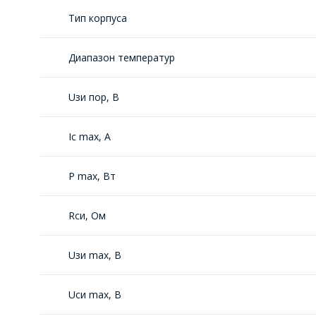
Тип корпуса
Диапазон температур
Uзи пор, В
Ic max, A
P max, Вт
Rси, Oм
Uзи max, В
Uси max, В