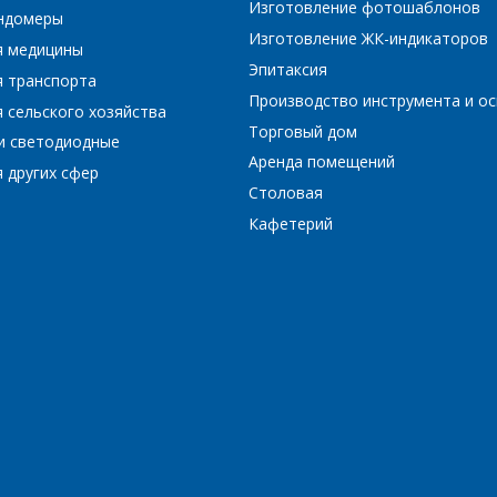
Изготовление фотошаблонов
ундомеры
Изготовление ЖК-индикаторов
я медицины
*
- обязательные поля
Эпитаксия
я транспорта
Производство инструмента и ос
 сельского хозяйства
Торговый дом
*
- обязательные поля
ОТПРАВИТЬ
и светодиодные
Аренда помещений
 других сфер
Столовая
ОТПРАВИТЬ
Кафетерий