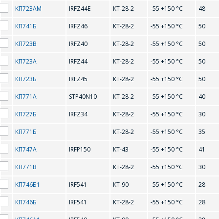
IRF512
IRF520
КП723АМ
IRFZ44E
КТ-28-2
-55 +150 °С
48
IRF521
IRF522
КП741Б
IRFZ46
КТ-28-2
-55 +150 °С
50
IRF530
IRF531
КП723В
IRFZ40
КТ-28-2
-55 +150 °С
50
IRF532
IRF540
КП723А
IRFZ44
КТ-28-2
-55 +150 °С
50
КП723Б
IRFZ45
КТ-28-2
-55 +150 °С
50
IRF541
IRF542
КП771А
STP40N10
КТ-28-2
-55 +150 °С
40
IRF610
IRF611
КП727Б
IRFZ34
КТ-28-2
-55 +150 °С
30
IRF612
IRF620
КП771Б
КТ-28-2
-55 +150 °С
35
IRF621
IRF622
КП747А
IRFP150
КТ-43
-55 +150 °С
41
IRF630
IRF634
КП771В
КТ-28-2
-55 +150 °С
30
IRF635
IRF640
КП746Б1
IRF541
КТ-90
-55 +150 °С
28
ОФОРМИТЬ ЗАКАЗ
IRF641
IRF642
КП746Б
IRF541
КТ-28-2
-55 +150 °С
28