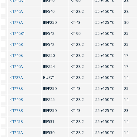
КП746А1
IRF540
КТ-90
-55 +150 °С
28
IRF710
IRF711
Форма предназначена
ЗАДАТЬ ВОПРОС
КП746А
IRF540
КТ-28-2
-55 +150 °С
28
для юридических лиц
IRF712
IRF720
и ИП.
КП778А
IRFP250
КТ-43
-55 +125 °С
30
Продажи физическим
IRF721
IRF722
СОТРУДНИКИ
лицам
КП746В1
IRF542
КТ-90
-55 +150 °С
25
осуществляются в ТД
КОМПАНИИ С
IRF820
IRF821
"ИНТЕГРАЛ", тел.+375
КП746В
IRF542
КТ-28-2
-55 +150 °С
25
РАДОСТЬЮ
(17) 350-94-32
IRF822
IRF841
ОТВЕТЯТ НА
КП740Б
IRFZ20
КТ-28-2
-55 +150 °С
17
Укажите
ВАШИ
IRFP150
IRFP250
интересующее Вас
КП740А
IRFZ24
КТ-28-2
-55 +150 °С
17
изделие, и
ВОПРОСЫ
IRFU420
IRFZ10
сотрудники компании
КП727А
BUZ71
КТ-28-2
-55 +150 °С
14
свяжутся с Вами по
вопросам стоимости
КП778Б
IRFP250
КТ-43
-55 +125 °С
25
IRFZ14
Ваше имя
*
IRFZ15
и сроков поставки.
КП740В
IRFZ25
КТ-28-2
-55 +150 °С
14
IRFZ20
IRFZ24
Фамилия Имя
*
КП778В
IRFP250
КТ-43
-55 +125 °С
23
IRFZ25
IRFZ34
Телефон
*
КП745Б
IRF531
КТ-28-2
-55 +150 °С
14
IRFZ40
IRFZ44
КП745А
IRF530
КТ-28-2
-55 +150 °С
14
Организация
*