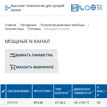
Высокие технологии для лучшей
жизни
ПРОТОТИП
ТИП КОРПУСА
ПЕРЕЙТИ В КОРЗИНУ
Главная
Продукция
Полупроводниковые приборы
Транзисторы
Полевые
Мощные N канал
ПРОДОЛЖИТЬ ПОКУПКИ
МОЩНЫЕ N КАНАЛ
B
ВЫБРАТЬ ПАРАМЕТРЫ
BUZ71
BUZ90
ЗАКАЗАТЬ ВЫБРАННОЕ
BUZ90A
I
IC
ТИП
ДИАПАЗОН
ОБОЗНАЧЕНИЕ
ПРОТОТИП
MAX,
КОРПУСА
ТЕМПЕРАТУР
A
IRF510
IRF511
КП741А
IRFZ48
КТ-28-2
-55 +150 °С
50