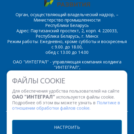
Орган, осуществляющий владельческий надзор, –
Министерство промышленности
Республики Беларусь
Адрес: Партизанский проспект, 2, корп. 4. 220033,
Республика Беларусь, г. Минск
Режим работы: Ежедневно, кроме субботы и воскресенья
с 9.00. до 18.00,
обед с 13.00 до 14.00
ОАО "ИНТЕГРАЛ" - управляющая компания холдинга
"ИНТЕГРАЛ",
ул. Казинца И.П., д.121А, комната 327, г. Минск, 220108,
ФАЙЛЫ COOKIE
Республика Беларусь
Время работы: пн-пт с 08.30 до 17.00
Для обеспечения удобства пользователей на сайте
Факс: (+375 17) 338 12 94 УНП 100386629
ОАО "ИНТЕГРАЛ"
используются файлы cookie.
Рег. номер 100386629 от 01.08.2013 г.
Подробнее об этом вы можете узнать в
Политике в
отношении обработки файлов cookie.
© 2026. Все права защищены.
НАСТРОИТЬ
Версия для печати