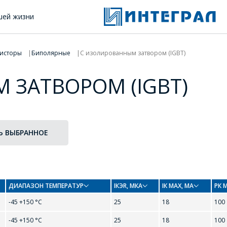
шей жизни
исторы
Биполярные
С изолированным затвором (IGBT)
 ЗАТВОРОМ (IGBT)
Ь ВЫБРАННОЕ
ОФОРМИТЬ ЗАКАЗ
ДИАПАЗОН ТЕМПЕРАТУР
IКЭR, МКА
IК MAX, МА
РК 
-45 +150 °С
25
18
100
ЗАДАТЬ ВОПРОС
Форма предназначена для юридических лиц и ИП.
-45 +150 °С
25
18
100
Продажи физическим лицам осуществляются в ТД