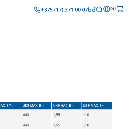
+375 (17) 371 00 07
RU
MAX, ВТ
UКЭ MAX, В
UКЭ НАС, В
UЗЭ MAX, В
440
1,55
±10
440
1,55
±10