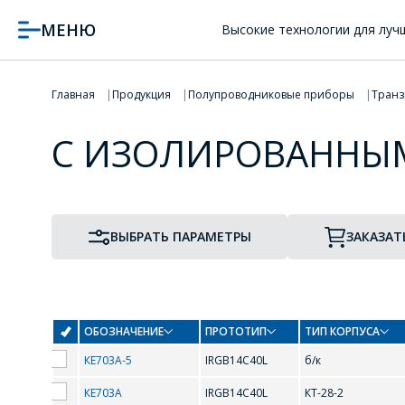
МЕНЮ
Высокие технологии для луч
Главная
Продукция
Полупроводниковые приборы
Транз
С ИЗОЛИРОВАННЫМ
ВЫБРАТЬ ПАРАМЕТРЫ
ЗАКАЗАТ
ОБОЗНАЧЕНИЕ
ПРОТОТИП
ТИП КОРПУСА
ПРОТОТИП
ТИП КОРПУСА
КЕ703А-5
IRGB14C40L
б/к
КЕ703А
IRGB14C40L
КТ-28-2