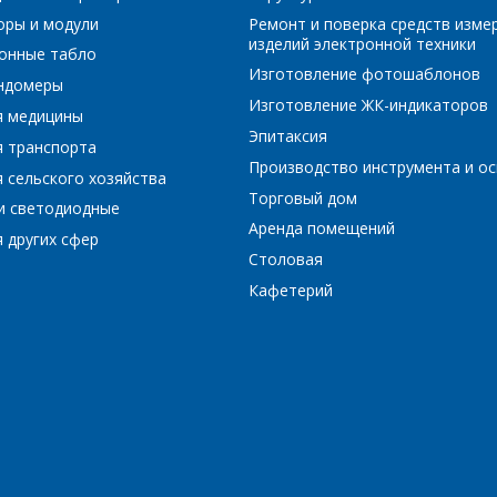
оры и модули
Ремонт и поверка средств изме
Сообщение
*
изделий электронной техники
Интересующий товар/услуга, их количество
*
онные табло
Изготовление фотошаблонов
ундомеры
Изготовление ЖК-индикаторов
я медицины
Эпитаксия
я транспорта
Комментарий
*
Производство инструмента и ос
 сельского хозяйства
Торговый дом
Я согласен на обработку персональных данных
*
и светодиодные
Аренда помещений
 других сфер
Столовая
Кафетерий
*
- обязательные поля
*
- обязательные поля
ОТПРАВИТЬ
ОТПРАВИТЬ