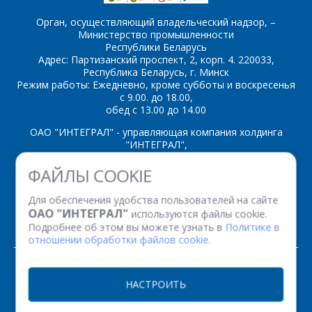
Орган, осуществляющий владельческий надзор, –
Министерство промышленности
Республики Беларусь
Адрес: Партизанский проспект, 2, корп. 4. 220033,
*
- обязательные
Республика Беларусь, г. Минск
поля
Режим работы: Ежедневно, кроме субботы и воскресенья
с 9.00. до 18.00,
обед с 13.00 до 14.00
*
- обязательные
ОТПРАВИТЬ
поля
ОАО "ИНТЕГРАЛ" - управляющая компания холдинга
"ИНТЕГРАЛ",
ОТПРАВИТЬ
ул. Казинца И.П., д.121А, комната 327, г. Минск, 220108,
ФАЙЛЫ COOKIE
Республика Беларусь
Время работы: пн-пт с 08.30 до 17.00
Для обеспечения удобства пользователей на сайте
Факс: (+375 17) 338 12 94 УНП 100386629
ОАО "ИНТЕГРАЛ"
используются файлы cookie.
Рег. номер 100386629 от 01.08.2013 г.
Подробнее об этом вы можете узнать в
Политике в
отношении обработки файлов cookie.
© 2026. Все права защищены.
НАСТРОИТЬ
Версия для печати