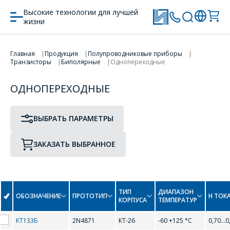
Высокие технологии для лучшей
жизни
ПРОТОТИП
ТИП КОРПУСА
Главная
Продукция
Полупроводниковые приборы
Транзисторы
Биполярные
Однопереходные
ПЕРЕЙТИ В КОРЗИНУ
ОДНОПЕРЕХОДНЫЕ
ПРОДОЛЖИТЬ ПОКУПКИ
0-9
ВЫБРАТЬ ПАРАМЕТРЫ
2N2646
2N2647
ЗАКАЗАТЬ ВЫБРАННОЕ
2N4870
2N4871
ТИП
ДИАПАЗОН
ОБОЗНАЧЕНИЕ
ПРОТОТИП
H ТОК
КОРПУСА
ТЕМПЕРАТУР
ОФОРМИТЬ ЗАКАЗ
КТ133Б
2N4871
КТ-26
-60 +125 °С
0,70...0