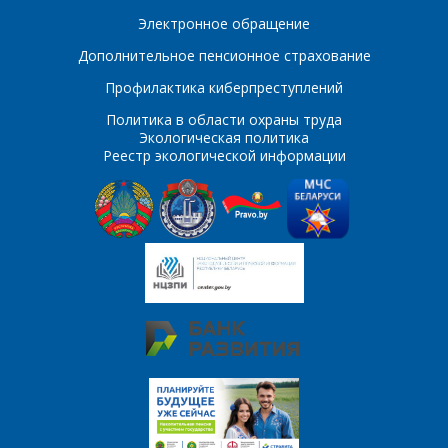
E-mail
Электронное обращение
Дополнительное пенсионное страхование
ПОИСК
Телефон
*
Профилактика киберпреступлений
Интересующий товар/
Политика в области охраны труда
услуга
Экологическая политика
Реестр экологической информации
E-mail
*
Сообщение
*
Интересующий товар/
*
услуга, их количество
Комментарий
Я согласен на
*
обработку
персональных данных
*