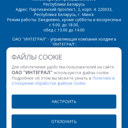
Республики Беларусь
Адрес: Партизанский проспект, 2, корп. 4. 220033,
Республика Беларусь, г. Минск
Режим работы: Ежедневно, кроме субботы и воскресенья
с 9.00. до 18.00,
обед с 13.00 до 14.00
ОАО "ИНТЕГРАЛ" - управляющая компания холдинга
"ИНТЕГРАЛ",
ул. Казинца И.П., д.121А, комната 327, г. Минск, 220108,
ФАЙЛЫ COOKIE
Республика Беларусь
Время работы: пн-пт с 08.30 до 17.00
Для обеспечения удобства пользователей на сайте
Факс: (+375 17) 338 12 94 УНП 100386629
ОАО "ИНТЕГРАЛ"
используются файлы cookie.
Рег. номер 100386629 от 01.08.2013 г.
Подробнее об этом вы можете узнать в
Политике в
отношении обработки файлов cookie.
© 2026. Все права защищены.
НАСТРОИТЬ
Версия для печати
ОТКЛОНИТЬ
НАСТРОЙКИ COOKIE