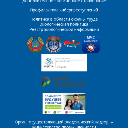
Дополнительное пенсионное страхование
Интересующий товар/
*
услуга, их количество
Профилактика киберпреступлений
Политика в области охраны труда
Экологическая политика
Реестр экологической информации
Комментарий
Я согласен на
*
обработку
персональных данных
*
*
- обязательные
поля
*
- обязательные
ОТПРАВИТЬ
поля
Орган, осуществляющий владельческий надзор, –
ОТПРАВИТЬ
Министерство промышленности