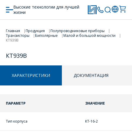
Высокие технологии для лучшей
жизни
Главная
Продукция
Полупроводниковые приборы
ПЕРЕЙТИ В КОРЗИНУ
ПЕРЕЙТИ В КОРЗИНУ
Транзисторы
Биполярные
Малой и большой мощности
КТ939В
ПРОДОЛЖИТЬ ПОКУПКИ
ПРОДОЛЖИТЬ ПОКУПКИ
КТ939В
ХАРАКТЕРИСТИКИ
ДОКУМЕНТАЦИЯ
ПАРАМЕТР
ЗНАЧЕНИЕ
Тип корпуса
КТ-16-2