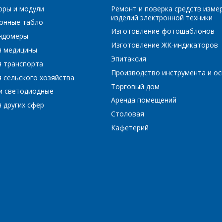
оры и модули
Ремонт и поверка средств изме
изделий электронной техники
онные табло
Изготовление фотошаблонов
ундомеры
*
- обязательные поля
Изготовление ЖК-индикаторов
я медицины
Эпитаксия
я транспорта
Производство инструмента и ос
*
- обязательные поля
ОТПРАВИТЬ
 сельского хозяйства
Торговый дом
и светодиодные
Аренда помещений
ОТПРАВИТЬ
 других сфер
Столовая
Кафетерий