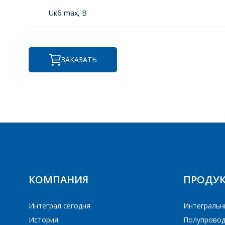
Uкб max, В
ЗАКАЗАТЬ
ПЕ
ПЕ
КОМПАНИЯ
ПРОДУ
Интеграл сегодня
Интегральн
История
Полупровод