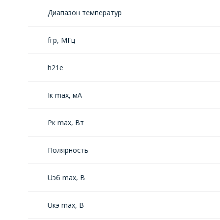
Диапазон температур
fгр, МГц
h21е
Iк max, мА
Рк max, Вт
Полярность
Uэб max, В
Uкэ max, В