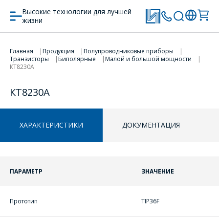
Высокие технологии для лучшей
жизни
Главная
Продукция
Полупроводниковые приборы
ПЕРЕЙТИ В КОРЗИНУ
ПЕРЕЙТИ В КОРЗИНУ
Транзисторы
Биполярные
Малой и большой мощности
КТ8230А
ПРОДОЛЖИТЬ ПОКУПКИ
ПРОДОЛЖИТЬ ПОКУПКИ
КТ8230А
ХАРАКТЕРИСТИКИ
ДОКУМЕНТАЦИЯ
ПАРАМЕТР
ЗНАЧЕНИЕ
Прототип
TIP36F