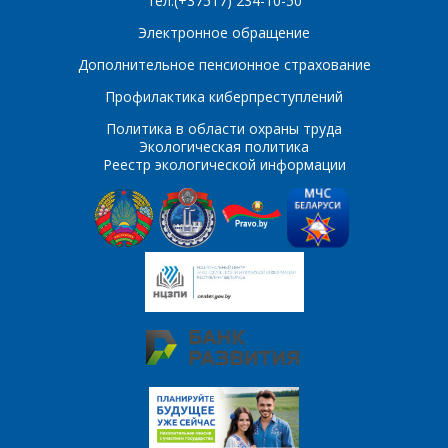
тел.(+37517) 234-10-50
Сообщение
*
Электронное обращение
Интересующий товар/
*
услуга, их количество
Дополнительное пенсионное страхование
Профилактика киберпреступлений
Политика в области охраны труда
Комментарий
Я согласен на
*
Экологическая политика
обработку
Реестр экологической информации
персональных данных
*
*
- обязательные
поля
*
- обязательные
ОТПРАВИТЬ
поля