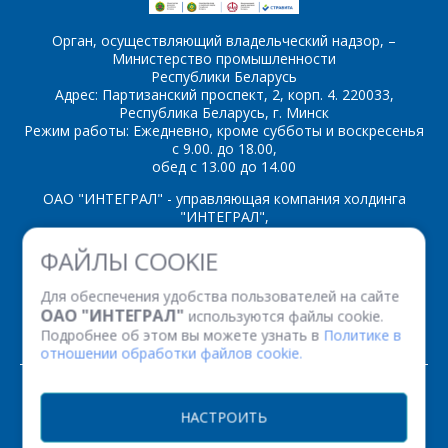
ОТПРАВИТЬ
Орган, осуществляющий владельческий надзор, –
Министерство промышленности
Республики Беларусь
Адрес: Партизанский проспект, 2, корп. 4. 220033,
Республика Беларусь, г. Минск
Режим работы: Ежедневно, кроме субботы и воскресенья
с 9.00. до 18.00,
обед с 13.00 до 14.00
ОАО "ИНТЕГРАЛ" - управляющая компания холдинга
"ИНТЕГРАЛ",
ул. Казинца И.П., д.121А, комната 327, г. Минск, 220108,
ФАЙЛЫ COOKIE
Республика Беларусь
Время работы: пн-пт с 08.30 до 17.00
Для обеспечения удобства пользователей на сайте
Факс: (+375 17) 338 12 94 УНП 100386629
ОАО "ИНТЕГРАЛ"
используются файлы cookie.
Рег. номер 100386629 от 01.08.2013 г.
Подробнее об этом вы можете узнать в
Политике в
отношении обработки файлов cookie.
© 2026. Все права защищены.
НАСТРОИТЬ
Версия для печати