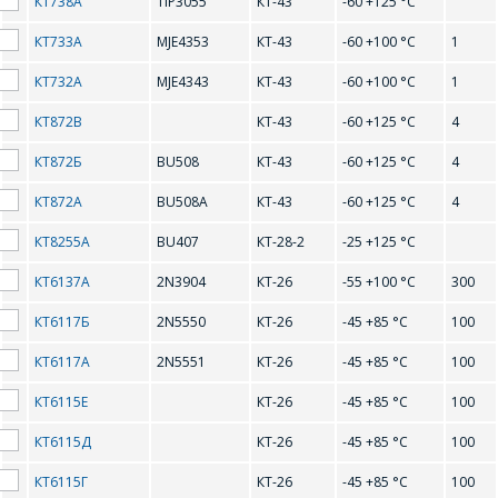
BC548C
BC549B
КТ738А
TIP3055
КТ-43
-60 +125 °С
ОФОРМИТЬ ЗАКАЗ
КТ733А
MJE4353
КТ-43
-60 +100 °С
1
BC549C
BC847A
Форма предназначена
КТ732А
MJE4343
КТ-43
-60 +100 °С
1
BC847B
ЗАДАТЬ ВОПРОС
BC847C
для юридических лиц
КТ872В
КТ-43
-60 +125 °С
4
и ИП.
BC857A
BC858A
Продажи физическим
СОТРУДНИКИ
КТ872Б
BU508
КТ-43
-60 +125 °С
4
лицам
BC858B
BCW32
осуществляются в ТД
КОМПАНИИ С
КТ872А
BU508А
КТ-43
-60 +125 °С
4
"ИНТЕГРАЛ", тел.+375
РАДОСТЬЮ
(17) 350-94-32
BD135
BD136
КТ8255А
BU407
КТ-28-2
-25 +125 °С
ОТВЕТЯТ НА
Укажите
BD137
BD138
КТ6137А
2N3904
КТ-26
-55 +100 °С
300
ВАШИ
интересующее Вас
изделие, и
ВОПРОСЫ
BD139
BD140
КТ6117Б
2N5550
КТ-26
-45 +85 °С
100
сотрудники компании
свяжутся с Вами по
КТ6117А
2N5551
КТ-26
-45 +85 °С
100
BD233
BD234
вопросам стоимости
Ваше имя
*
и сроков поставки.
КТ6115Е
КТ-26
-45 +85 °С
100
BD235
BD236
Фамилия Имя
*
КТ6115Д
КТ-26
-45 +85 °С
100
BD237
BD238
Телефон
*
КТ6115Г
КТ-26
-45 +85 °С
100