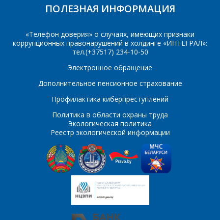
персональных данных
*
ПОЛЕЗНАЯ ИНФОРМАЦИЯ
M
«Телефон доверия» о случаях, имеющих признаки
MJE13001
MJE13002
коррупционных правонарушений в холдинге «ИНТЕГРАЛ»:
тел.(+37517) 234-10-50
MJE13003
MJE13004
Электронное обращение
*
- обязательные
поля
MJE13005
MJE13006
Дополнительное пенсионное страхование
Профилактика киберпреступлений
MJE13007
MJE4343
*
- обязательные
ОТПРАВИТЬ
Политика в области охраны труда
поля
MJE4353
MPSA42
Экологическая политика
Реестр экологической информации
MPSA43
MPSA92
ОТПРАВИТЬ
MPSA93
S
SS8050B
SS8050C