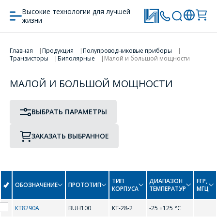
Высокие технологии для лучшей
жизни
ПРОТОТИП
ТИП КОРПУСА
ПЕРЕЙТИ В КОРЗИНУ
Главная
Продукция
Полупроводниковые приборы
Транзисторы
Биполярные
Малой и большой мощности
ПРОДОЛЖИТЬ ПОКУПКИ
МАЛОЙ И БОЛЬШОЙ МОЩНОСТИ
0-9
ВЫБРАТЬ ПАРАМЕТРЫ
2N2218
2N2219
ЗАКАЗАТЬ ВЫБРАННОЕ
2N2219A
2N2221
2N2222
2N2369
2N3725
2N3904
ТИП
ДИАПАЗОН
FГР,
ОБОЗНАЧЕНИЕ
ПРОТОТИП
КОРПУСА
ТЕМПЕРАТУР
МГЦ
2N3906
2N4411
КТ8290А
BUH100
КТ-28-2
-25 +125 °С