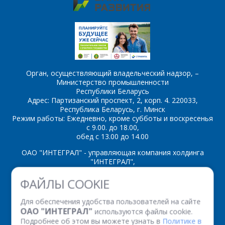
SS8050D
SS8550B
SS8550C
SS8550D
SS9012D
SS9012E
Орган, осуществляющий владельческий надзор, –
SS9012F
SS9012G
Министерство промышленности
Республики Беларусь
Адрес: Партизанский проспект, 2, корп. 4. 220033,
SS9012H
SS9013D
Республика Беларусь, г. Минск
Режим работы: Ежедневно, кроме субботы и воскресенья
SS9013E
SS9013F
с 9.00. до 18.00,
обед с 13.00 до 14.00
SS9013G
SS9013H
ОАО "ИНТЕГРАЛ" - управляющая компания холдинга
"ИНТЕГРАЛ",
SS9014A
SS9014B
ул. Казинца И.П., д.121А, комната 327, г. Минск, 220108,
ФАЙЛЫ COOKIE
SS9014C
SS9014D
Республика Беларусь
Время работы: пн-пт с 08.30 до 17.00
Для обеспечения удобства пользователей на сайте
SS9015A
SS9015B
Факс: (+375 17) 338 12 94 УНП 100386629
ОАО "ИНТЕГРАЛ"
используются файлы cookie.
Рег. номер 100386629 от 01.08.2013 г.
Подробнее об этом вы можете узнать в
Политике в
SS9015C
SS9016D