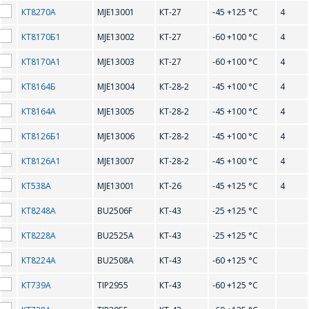
2N5400
2N5401
КТ8270А
MJE13001
КТ-27
-45 +125 °С
4
2N5550
2N5551
КТ8170Б1
MJE13002
КТ-27
-60 +100 °С
4
2SC495
2SC496
КТ8170А1
MJE13003
КТ-27
-60 +100 °С
4
КТ8164Б
MJE13004
КТ-28-2
-45 +100 °С
4
B
КТ8164А
MJE13005
КТ-28-2
-45 +100 °С
4
КТ8126Б1
MJE13006
КТ-28-2
-45 +100 °С
4
BC307A
BC307B
КТ8126А1
MJE13007
КТ-28-2
-45 +100 °С
4
BC308A
BC308B
КТ538А
MJE13001
КТ-26
-45 +125 °С
4
BC308C
BC309B
КТ8248А
BU2506F
КТ-43
-25 +125 °С
BC309C
BC337
КТ8228А
BU2525A
КТ-43
-25 +125 °С
BC338
BC547A
КТ8224А
BU2508A
КТ-43
-60 +125 °С
BC547B
BC548B
КТ739А
TIP2955
КТ-43
-60 +125 °С