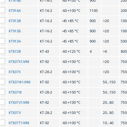
КТ916Б
КТ-16-2
-60 +100 °С
900
200
BC548C
BC549B
Форма предназначена
ЗАДАТЬ ВОПРОС
КТ916А
КТ-16-2
-60 +100 °С
1100
200
для юридических лиц
BC549C
BC847A
и ИП.
КТ913В
КТ-16-2
-45 +85 °С
900
>20
100
Продажи физическим
BC847B
BC847C
СОТРУДНИКИ
лицам
КТ913Б
КТ-16-2
-45 +85 °С
900
>20
100
осуществляются в ТД
КОМПАНИИ С
BC857A
BC858A
"ИНТЕГРАЛ", тел.+375
КТ913А
КТ-16-2
-45 +85 °С
900
>20
500
РАДОСТЬЮ
(17) 350-94-32
BC858B
BCW32
ОТВЕТЯТ НА
КТ872В
КТ-43
-60 +125 °С
4
>6
800
Укажите
ВАШИ
BD135
BD136
интересующее Вас
КТ837Х1/ИМ
КТ-92
-60 +100 °С
>20
750
изделие, и
ВОПРОСЫ
BD137
BD138
сотрудники компании
КТ837Х
КТ-28-2
-60 +100 °С
>20
750
свяжутся с Вами по
вопросам стоимости
КТ837Ф1/ИМ
КТ-92
-60 +100 °С
50...150
750
BD139
Ваше имя
*
BD140
и сроков поставки.
КТ837Ф
КТ-28-2
-60 +100 °С
50...150
750
BD233
BD234
Фамилия Имя
*
КТ837У1/ИМ
КТ-92
-60 +100 °С
20...80
750
BD235
BD236
Телефон
*
КТ837У
КТ-28-2
-60 +100 °С
20...80
750
BD237
BD238
КТ837Т1/ИМ
КТ-92
-60 +100 °С
10...40
750
Организация
*