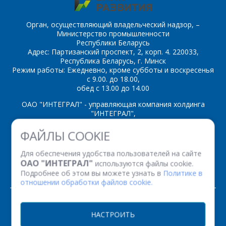
SS8050D
SS8550B
Орган, осуществляющий владельческий надзор, –
Министерство промышленности
SS8550C
SS8550D
Республики Беларусь
Адрес: Партизанский проспект, 2, корп. 4. 220033,
Республика Беларусь, г. Минск
SS9012D
SS9012E
Режим работы: Ежедневно, кроме субботы и воскресенья
с 9.00. до 18.00,
SS9012F
SS9012G
обед с 13.00 до 14.00
SS9012H
SS9013D
ОАО "ИНТЕГРАЛ" - управляющая компания холдинга
"ИНТЕГРАЛ",
SS9013E
SS9013F
ул. Казинца И.П., д.121А, комната 327, г. Минск, 220108,
ФАЙЛЫ COOKIE
Республика Беларусь
SS9013G
SS9013H
Время работы: пн-пт с 08.30 до 17.00
Для обеспечения удобства пользователей на сайте
Факс: (+375 17) 338 12 94 УНП 100386629
ОАО "ИНТЕГРАЛ"
используются файлы cookie.
SS9014A
SS9014B
Рег. номер 100386629 от 01.08.2013 г.
Подробнее об этом вы можете узнать в
Политике в
отношении обработки файлов cookie.
SS9014C
SS9014D
© 2026. Все права защищены.
SS9015A
SS9015B
НАСТРОИТЬ
Версия для печати