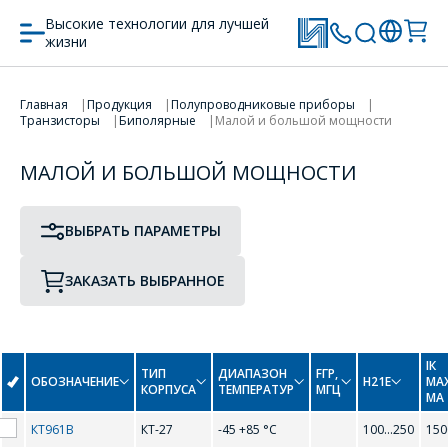
Высокие технологии для лучшей
жизни
ПРОТОТИП
ТИП КОРПУСА
ПЕРЕЙТИ В КОРЗИНУ
Главная
Продукция
Полупроводниковые приборы
Транзисторы
Биполярные
Малой и большой мощности
ПРОДОЛЖИТЬ ПОКУПКИ
МАЛОЙ И БОЛЬШОЙ МОЩНОСТИ
0-9
ВЫБРАТЬ ПАРАМЕТРЫ
2N2218
2N2219
ЗАКАЗАТЬ ВЫБРАННОЕ
2N2219A
2N2221
2N2222
2N2369
IК
2N3725
2N3904
ТИП
ДИАПАЗОН
FГР,
ОБОЗНАЧЕНИЕ
H21Е
MAX
КОРПУСА
ТЕМПЕРАТУР
МГЦ
МА
2N3906
2N4411
КТ961В
КТ-27
-45 +85 °С
100...250
150