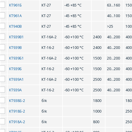
2N5400
2N5401
КТ961Б
КТ-27
-45 +85 °С
63...160
150
2N5550
2N5551
КТ961А
КТ-27
-45 +85 °С
40...100
150
2SC495
2SC496
КТ940В
КТ-27
-45 +85 °С
>25
100
КТ939В1
КТ-16А-2
-60 +100 °С
2400
40...200
400
B
КТ939В
КТ-16-2
-60 +100 °С
2400
40...200
400
КТ939Б1
КТ-16А-2
-60 +100 °С
1500
20...200
400
BC307A
BC307B
КТ939Б
КТ-16-2
-60 +100 °С
1500
20...200
400
BC308A
BC308B
КТ939А1
КТ-16А-2
-60 +100 °С
2500
40...200
400
BC308C
BC309B
КТ939А
КТ-16-2
-60 +100 °С
2500
40...200
400
BC309C
BC337
КТ938Б-2
б/к
1800
180
BC338
BC547A
КТ918Б-2
б/к
1000
250
ОФОРМИТЬ ЗАКАЗ
BC547B
BC548B
КТ918А-2
б/к
800
250