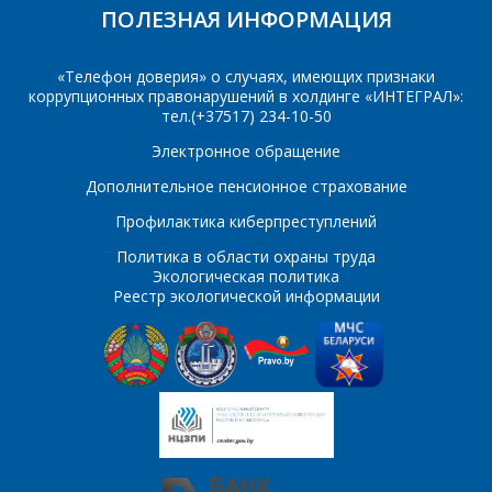
ПОЛЕЗНАЯ ИНФОРМАЦИЯ
M
«Телефон доверия» о случаях, имеющих признаки
MJE13001
MJE13002
коррупционных правонарушений в холдинге «ИНТЕГРАЛ»:
*
- обязательные
тел.(+37517) 234-10-50
поля
MJE13003
MJE13004
Электронное обращение
MJE13005
MJE13006
*
- обязательные
Дополнительное пенсионное страхование
ОТПРАВИТЬ
поля
Профилактика киберпреступлений
MJE13007
MJE4343
Политика в области охраны труда
MJE4353
MPSA42
ОТПРАВИТЬ
Экологическая политика
Реестр экологической информации
MPSA43
MPSA92
MPSA93
S
SS8050B
SS8050C