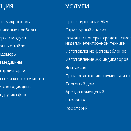
E-mail
*
КЦИЯ
УСЛУГИ
РЕЙТИ В КОРЗИНУ
ПРОДОЛЖИТЬ ПОКУПКИ
ые микросхемы
Проектирование ЭКБ
Сообщение
*
Интересующий товар/услуга, их количество
*
никовые приборы
Структурный анализ
оры и модули
Ремонт и поверка средств изме
изделий электронной техники
онные табло
Изготовление фотошаблонов
ундомеры
Комментарий
*
Изготовление ЖК-индикаторов
я медицины
Эпитаксия
Я согласен на обработку персональных данных
*
я транспорта
Производство инструмента и ос
 сельского хозяйства
Торговый дом
и светодиодные
Аренда помещений
 других сфер
Столовая
*
- обязательные поля
Кафетерий
*
- обязательные поля
ОТПРАВИТЬ