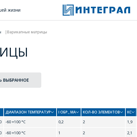
шей жизни
ы
Варикапные матрицы
РИЦЫ
Ь ВЫБРАННОЕ
ДИАПАЗОН ТЕМПЕРАТУР
I ОБР., МА
КОЛ-ВО ЭЛЕМЕНТОВ
КС
0
-60 +100 °С
0,2
2
1,9
ОФОРМИТЬ ЗАКАЗ
0
-60 +100 °С
1
2
2,1