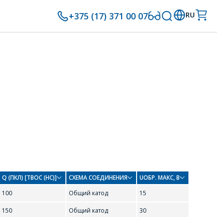
+375 (17) 371 00 07
RU
Q (ПКЛ) [TВОС (НС)]
СХЕМА СОЕДИНЕНИЯ
UОБР. МАКС, В
100
Общий катод
15
150
Общий катод
30