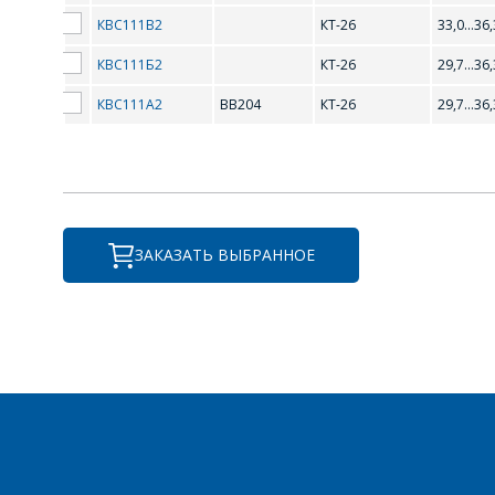
КВС111В2
КТ-26
33,0...36,
КВС111Б2
КТ-26
29,7...36,
В
КВС111А2
ВВ204
КТ-26
29,7...36,
ВВ204
ЗАКАЗАТЬ ВЫБРАННОЕ