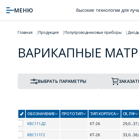
МЕНЮ
Высокие технологии для луч
Главная
Продукция
Полупроводниковые приборы
Диод
ВАРИКАПНЫЕ МАТ
ВЫБРАТЬ ПАРАМЕТРЫ
ЗАКАЗАТ
ОБОЗНАЧЕНИЕ
ПРОТОТИП
ТИП КОРПУСА
CВ, ПФ
КВС111Д2
КТ-26
29,0...37,
ПРОТОТИП
ТИП КОРПУСА
КВС111Г2
КТ-26
33,0...36,