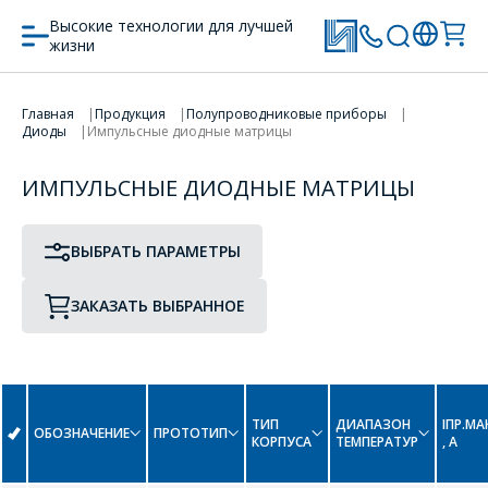
Высокие технологии для лучшей
жизни
ПРОТОТИП
ТИП КОРПУСА
Главная
Продукция
Полупроводниковые приборы
ПЕРЕЙТИ В КОРЗИНУ
Диоды
Импульсные диодные матрицы
ИМПУЛЬСНЫЕ ДИОДНЫЕ МАТРИЦЫ
ПРОДОЛЖИТЬ ПОКУПКИ
B
ВЫБРАТЬ ПАРАМЕТРЫ
BAV70
BAY84
ЗАКАЗАТЬ ВЫБРАННОЕ
ТИП
ДИАПАЗОН
IПР.МА
ОБОЗНАЧЕНИЕ
ПРОТОТИП
КОРПУСА
ТЕМПЕРАТУР
, А