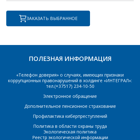
Фамилия Имя
*
ЗАКАЗАТЬ ВЫБРАННОЕ
Телефон
*
Организация
*
E-mail
ПОЛЕЗНАЯ ИНФОРМАЦИЯ
ПОИСК
Телефон
*
«Телефон доверия» о случаях, имеющих признаки
Интересующий товар/
коррупционных правонарушений в холдинге «ИНТЕГРАЛ»:
услуга
тел.(+37517) 234-10-50
E-mail
*
Электронное обращение
Дополнительное пенсионное страхование
Сообщение
*
Профилактика киберпреступлений
Интересующий товар/
Политика в области охраны труда
*
услуга, их количество
Экологическая политика
Реестр экологической информации