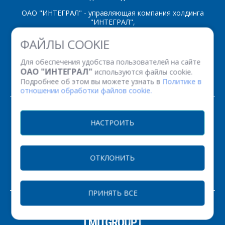
ОАО "ИНТЕГРАЛ" - управляющая компания холдинга
"ИНТЕГРАЛ",
ул. Казинца И.П., д.121А, комната 327, г. Минск, 220108,
ФАЙЛЫ COOKIE
Республика Беларусь
Время работы: пн-пт с 08.30 до 17.00
Для обеспечения удобства пользователей на сайте
Факс: (+375 17) 338 12 94 УНП 100386629
ОАО "ИНТЕГРАЛ"
используются файлы cookie.
Рег. номер 100386629 от 01.08.2013 г.
Подробнее об этом вы можете узнать в
Политике в
отношении обработки файлов cookie.
© 2026. Все права защищены.
НАСТРОИТЬ
Версия для печати
ОТКЛОНИТЬ
НАСТРОЙКИ COOKIE
ПРИНЯТЬ ВСЕ
ЗАКАЗАТЬ
РАЗРАБОТКА САЙТА