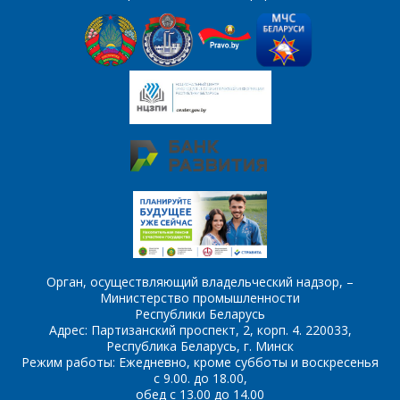
Комментарий
Я согласен на
*
обработку
персональных данных
*
*
- обязательные
поля
*
- обязательные
ОТПРАВИТЬ
Орган, осуществляющий владельческий надзор, –
поля
Министерство промышленности
Республики Беларусь
Адрес: Партизанский проспект, 2, корп. 4. 220033,
ОТПРАВИТЬ
Республика Беларусь, г. Минск
Режим работы: Ежедневно, кроме субботы и воскресенья
с 9.00. до 18.00,
обед с 13.00 до 14.00