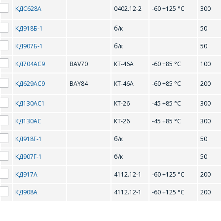
КДС628А
0402.12-2
-60 +125 °С
300
КД918Б-1
б/к
50
КД907Б-1
б/к
50
ОФОРМИТЬ ЗАКАЗ
КД704АС9
BAV70
КТ-46A
-60 +85 °С
100
Форма предназначена
ЗАДАТЬ ВОПРОС
КД629АС9
BAY84
КТ-46A
-60 +85 °С
200
для юридических лиц
и ИП.
КД130АС1
КТ-26
-45 +85 °С
300
Продажи физическим
СОТРУДНИКИ
лицам
КД130АС
КТ-26
-45 +85 °С
300
осуществляются в ТД
КОМПАНИИ С
"ИНТЕГРАЛ", тел.+375
КД918Г-1
б/к
50
РАДОСТЬЮ
(17) 350-94-32
ОТВЕТЯТ НА
КД907Г-1
б/к
50
Укажите
ВАШИ
интересующее Вас
КД917А
4112.12-1
-60 +125 °С
200
изделие, и
ВОПРОСЫ
сотрудники компании
КД908А
4112.12-1
-60 +125 °С
200
свяжутся с Вами по
вопросам стоимости
Ваше имя
*
и сроков поставки.