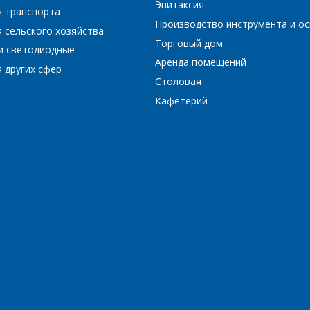
Эпитаксия
я транспорта
Производство инструмента и ос
 сельского хозяйства
Торговый дом
и светодиодные
*
- обязательные поля
Аренда помещений
 других сфер
Столовая
*
- обязательные поля
ОТПРАВИТЬ
Кафетерий
ОТПРАВИТЬ