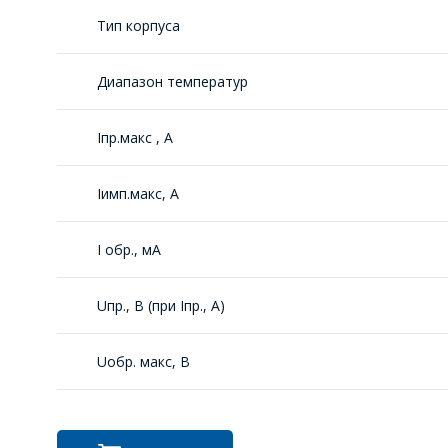
Тип корпуса
Диапазон температур
Iпр.макс , А
Iимп.макс, А
I обр., мА
Uпр., В (при Iпр., А)
Uобр. макс, В