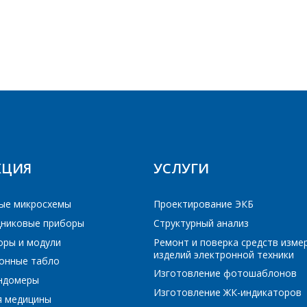
E-mail
Телефон
*
ПОИСК
Интересующий товар/услуга
E-mail
*
РЕЙТИ В КОРЗИНУ
РЕЙТИ В КОРЗИНУ
ПРОДОЛЖИТЬ ПОКУПКИ
ПРОДОЛЖИТЬ ПОКУПКИ
КЦИЯ
УСЛУГИ
Сообщение
*
Интересующий товар/услуга, их количество
*
ые микросхемы
Проектирование ЭКБ
никовые приборы
Структурный анализ
Комментарий
*
оры и модули
Ремонт и поверка средств изме
изделий электронной техники
онные табло
Я согласен на обработку персональных данных
*
Изготовление фотошаблонов
ундомеры
Изготовление ЖК-индикаторов
я медицины