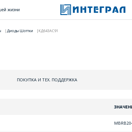
шей жизни
ы
Диоды Шоттки
КД643АС91
ПОКУПКА И ТЕХ. ПОДДЕРЖКА
ЗНАЧЕН
MBRB20