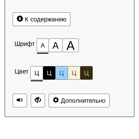
К содержанию
А
Шрифт
А
А
Цвет
Ц
Ц
Ц
Ц
Ц
Дополнительно