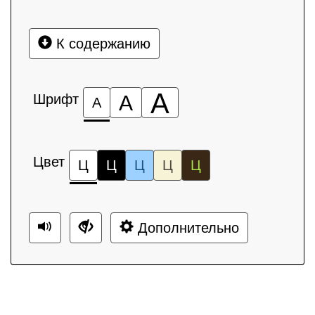
К содержанию
А
Шрифт
А
А
Цвет
Ц
Ц
Ц
Ц
Ц
Дополнительно