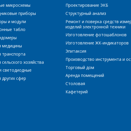
ые микросхемы
Проектирование ЭКБ
РЕЙТИ В КОРЗИНУ
ПРОДОЛЖИТЬ ПОКУПКИ
никовые приборы
Структурный анализ
Сообщение
*
Интересующий товар/услуга, их количество
*
оры и модули
Ремонт и поверка средств изме
изделий электронной техники
онные табло
Изготовление фотошаблонов
ундомеры
Изготовление ЖК-индикаторов
я медицины
Комментарий
*
Эпитаксия
я транспорта
Производство инструмента и ос
Я согласен на обработку персональных данных
*
 сельского хозяйства
Торговый дом
и светодиодные
Аренда помещений
 других сфер
Столовая
Кафетерий
*
- обязательные поля
*
- обязательные поля
ОТПРАВИТЬ