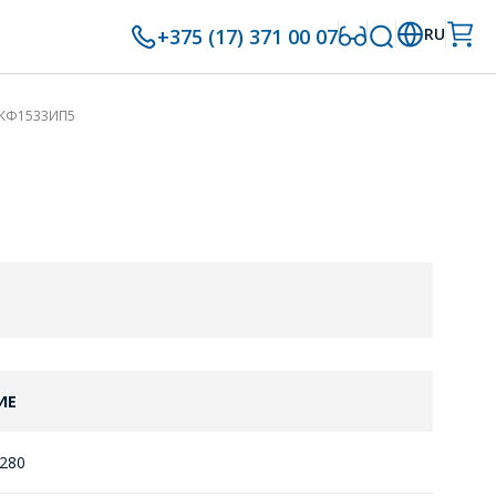
+375 (17) 371 00 07
RU
КФ1533ИП5
ИЕ
280