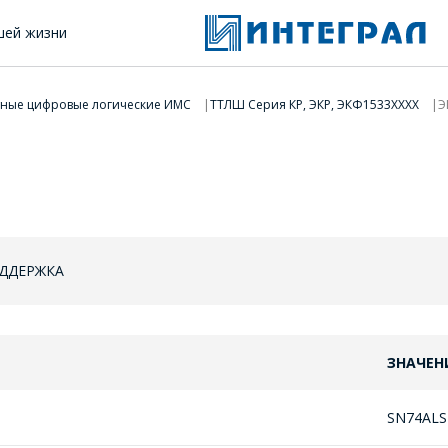
шей жизни
тные цифровые логические ИМС
ТТЛШ Серия КР, ЭКР, ЭКФ1533XXXХ
Э
ОДДЕРЖКА
ЗНАЧЕН
ОФОРМИТЬ ЗАКАЗ
SN74ALS
Форма предназначена для юридических лиц и ИП.