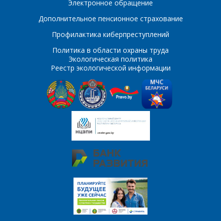
Электронное обращение
E-mail
Дополнительное пенсионное страхование
ПОИСК
Телефон
*
Профилактика киберпреступлений
Политика в области охраны труда
Интересующий товар/
Экологическая политика
услуга
Реестр экологической информации
E-mail
*
Сообщение
*
Интересующий товар/
*
услуга, их количество
Комментарий
Я согласен на
*
обработку
персональных данных
*