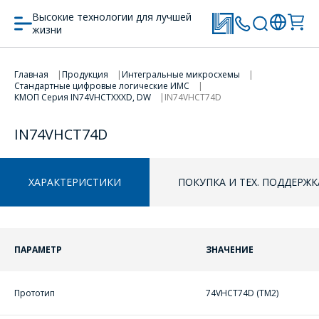
Высокие технологии для лучшей
жизни
Главная
Продукция
Интегральные микросхемы
Стандартные цифровые логические ИМС
ПЕРЕЙТИ В КОРЗИНУ
КМОП Серия IN74VHCTXXXD, DW
IN74VHCT74D
ПРОДОЛЖИТЬ ПОКУПКИ
IN74VHCT74D
ХАРАКТЕРИСТИКИ
ПОКУПКА И ТЕХ. ПОДДЕРЖК
ПАРАМЕТР
ЗНАЧЕНИЕ
ОФОРМИТЬ ЗАКАЗ
Прототип
74VHCT74D (ТМ2)