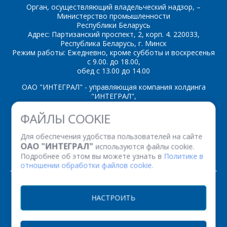
Орган, осуществляющий владельческий надзор, –
Министерство промышленности
Республики Беларусь
Адрес: Партизанский проспект, 2, корп. 4. 220033,
*
- обязательные
Республика Беларусь, г. Минск
поля
Режим работы: Ежедневно, кроме субботы и воскресенья
с 9.00. до 18.00,
обед с 13.00 до 14.00
*
- обязательные
ОТПРАВИТЬ
поля
ОАО "ИНТЕГРАЛ" - управляющая компания холдинга
"ИНТЕГРАЛ",
ул. Казинца И.П., д.121А, комната 327, г. Минск, 220108,
ФАЙЛЫ COOKIE
ОТПРАВИТЬ
Республика Беларусь
Время работы: пн-пт с 08.30 до 17.00
Для обеспечения удобства пользователей на сайте
Факс: (+375 17) 338 12 94 УНП 100386629
ОАО "ИНТЕГРАЛ"
используются файлы cookie.
Рег. номер 100386629 от 01.08.2013 г.
Подробнее об этом вы можете узнать в
Политике в
отношении обработки файлов cookie.
© 2026. Все права защищены.
НАСТРОИТЬ
Версия для печати