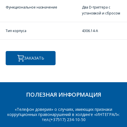
Форма предназначена
ЗАДАТЬ ВОПРОС
для юридических лиц
Функциональное назначение
Два D-триггера с
и ИП.
установкой и сбросом
Продажи физическим
СОТРУДНИКИ
лицам
осуществляются в ТД
КОМПАНИИ С
Тип корпуса
4306.14-А
"ИНТЕГРАЛ", тел.+375
РАДОСТЬЮ
(17) 350-94-32
ОТВЕТЯТ НА
Укажите
ВАШИ
интересующее Вас
ЗАКАЗАТЬ
изделие, и
ВОПРОСЫ
сотрудники компании
свяжутся с Вами по
вопросам стоимости
Ваше имя
*
и сроков поставки.
Фамилия Имя
*
ПОЛЕЗНАЯ ИНФОРМАЦИЯ
Телефон
*
«Телефон доверия» о случаях, имеющих признаки
коррупционных правонарушений в холдинге «ИНТЕГРАЛ»:
Организация
*
тел.(+37517) 234-10-50