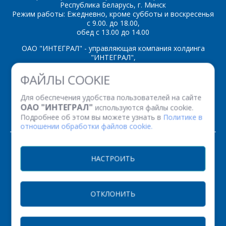
Республика Беларусь, г. Минск
Режим работы: Ежедневно, кроме субботы и воскресенья
*
- обязательные
с 9.00. до 18.00,
поля
обед с 13.00 до 14.00
ОАО "ИНТЕГРАЛ" - управляющая компания холдинга
*
- обязательные
"ИНТЕГРАЛ",
ОТПРАВИТЬ
поля
ул. Казинца И.П., д.121А, комната 327, г. Минск, 220108,
ФАЙЛЫ COOKIE
Республика Беларусь
Время работы: пн-пт с 08.30 до 17.00
ОТПРАВИТЬ
Для обеспечения удобства пользователей на сайте
Факс: (+375 17) 338 12 94 УНП 100386629
ОАО "ИНТЕГРАЛ"
используются файлы cookie.
Рег. номер 100386629 от 01.08.2013 г.
Подробнее об этом вы можете узнать в
Политике в
отношении обработки файлов cookie.
© 2026. Все права защищены.
НАСТРОИТЬ
Версия для печати
ОТКЛОНИТЬ
НАСТРОЙКИ COOKIE