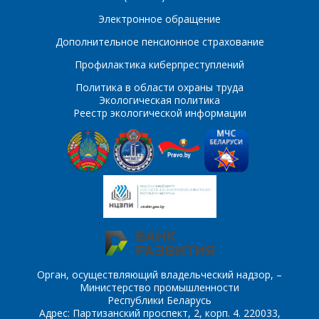
ПОИСК
Телефон
*
Электронное обращение
Дополнительное пенсионное страхование
Интересующий товар/
услуга
Профилактика киберпреступлений
E-mail
*
Политика в области охраны труда
Экологическая политика
Реестр экологической информации
Сообщение
*
Интересующий товар/
*
услуга, их количество
Комментарий
Я согласен на
*
обработку
персональных данных
*
Орган, осуществляющий владельческий надзор, –
Министерство промышленности
Республики Беларусь
Адрес: Партизанский проспект, 2, корп. 4. 220033,