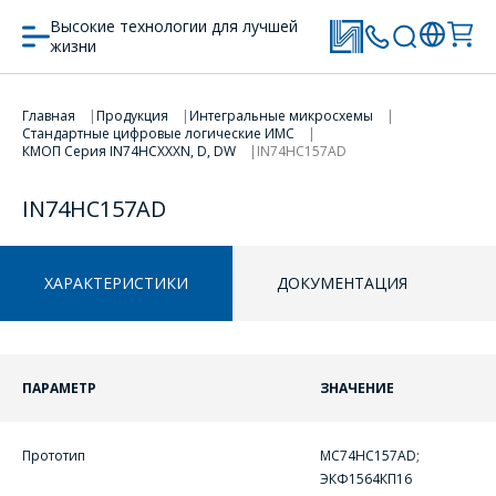
Высокие технологии для лучшей
жизни
Главная
Продукция
Интегральные микросхемы
Стандартные цифровые логические ИМС
ПЕРЕЙТИ В КОРЗИНУ
ПЕРЕЙТИ В КОРЗИНУ
КМОП Серия IN74HCXXXN, D, DW
IN74HC157AD
ПРОДОЛЖИТЬ ПОКУПКИ
ПРОДОЛЖИТЬ ПОКУПКИ
IN74HC157AD
ХАРАКТЕРИСТИКИ
ДОКУМЕНТАЦИЯ
ПАРАМЕТР
ЗНАЧЕНИЕ
ОФОРМИТЬ ЗАКАЗ
Прототип
MC74HC157AD;
Форма предназначена
ЗАДАТЬ ВОПРОС
ЭКФ1564КП16
для юридических лиц