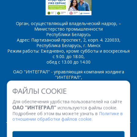
Орган, осуществляющий владельческий надзор, –
Министерство промышленности
*
- обязательные
Республики Беларусь
поля
Адрес: Партизанский проспект, 2, корп. 4. 220033,
Республика Беларусь, г. Минск
Режим работы: Ежедневно, кроме субботы и воскресенья
*
- обязательные
с 9.00. до 18.00,
ОТПРАВИТЬ
поля
обед с 13.00 до 14.00
ОАО "ИНТЕГРАЛ" - управляющая компания холдинга
"ИНТЕГРАЛ",
ОТПРАВИТЬ
ул. Казинца И.П., д.121А, комната 327, г. Минск, 220108,
ФАЙЛЫ COOKIE
Республика Беларусь
Время работы: пн-пт с 08.30 до 17.00
Для обеспечения удобства пользователей на сайте
Факс: (+375 17) 338 12 94 УНП 100386629
ОАО "ИНТЕГРАЛ"
используются файлы cookie.
Рег. номер 100386629 от 01.08.2013 г.
Подробнее об этом вы можете узнать в
Политике в
отношении обработки файлов cookie.
© 2026. Все права защищены.