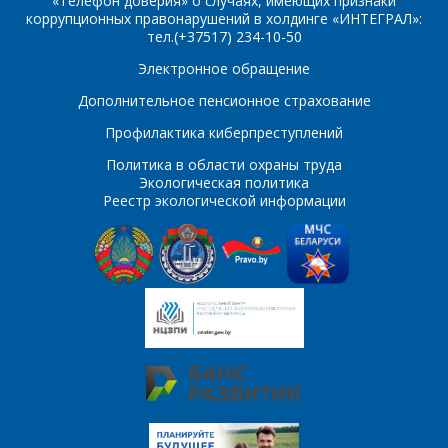
«Телефон доверия» о случаях, имеющих признаки
Организация
*
коррупционных правонарушений в холдинге «ИНТЕГРАЛ»:
тел.(+37517) 234-10-50
E-mail
Электронное обращение
ПОИСК
Телефон
*
Дополнительное пенсионное страхование
Профилактика киберпреступлений
Интересующий товар/
услуга
Политика в области охраны труда
Экологическая политика
E-mail
*
Реестр экологической информации
Сообщение
*
Интересующий товар/
*
услуга, их количество
Комментарий
Я согласен на
*
обработку
персональных данных
*