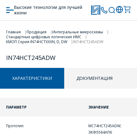
Высокие технологии для лучшей
жизни
Главная
Продукция
Интегральные микросхемы
Стандартные цифровые логические ИМС
ПЕРЕЙТИ В КОРЗИНУ
ПЕРЕЙТИ В КОРЗИНУ
КМОП Серия IN74HCТXXXN, D, DW
IN74HCT245ADW
ПРОДОЛЖИТЬ ПОКУПКИ
ПРОДОЛЖИТЬ ПОКУПКИ
IN74HCT245ADW
ХАРАКТЕРИСТИКИ
ДОКУМЕНТАЦИЯ
ПАРАМЕТР
ЗНАЧЕНИЕ
Прототип
MC74HCT245ADW;
ОФОРМИТЬ ЗАКАЗ
ЭКФ5564АП6