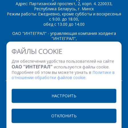
Адрес: Партизанский проспект, 2, корп. 4. 220033,
Республика Беларусь, г. Минск
Режим работы: Ежедневно, кроме субботы и воскресенья
*
- обязательные
с 9.00. до 18.00,
поля
обед с 13.00 до 14.00
ОАО "ИНТЕГРАЛ" - управляющая компания холдинга
*
- обязательные
ОТПРАВИТЬ
"ИНТЕГРАЛ",
поля
ул. Казинца И.П., д.121А, комната 327, г. Минск, 220108,
ФАЙЛЫ COOKIE
Республика Беларусь
Время работы: пн-пт с 08.30 до 17.00
ОТПРАВИТЬ
Для обеспечения удобства пользователей на сайте
Факс: (+375 17) 338 12 94 УНП 100386629
ОАО "ИНТЕГРАЛ"
используются файлы cookie.
Рег. номер 100386629 от 01.08.2013 г.
Подробнее об этом вы можете узнать в
Политике в
отношении обработки файлов cookie.
© 2026. Все права защищены.
НАСТРОИТЬ
Версия для печати
ОТКЛОНИТЬ
НАСТРОЙКИ COOKIE