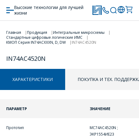
Высокие технологии для лучшей
жизни
Главная
Продукция
Интегральные микросхемы
Стандартные цифровые логические ИМС
ПЕРЕЙТИ В КОРЗИНУ
КМОП Серия IN74АCXXXN, D, DW
IN74AC4520N
ПРОДОЛЖИТЬ ПОКУПКИ
IN74AC4520N
ХАРАКТЕРИСТИКИ
ПОКУПКА И ТЕХ. ПОДДЕРЖК
ПАРАМЕТР
ЗНАЧЕНИЕ
ОФОРМИТЬ ЗАКАЗ
Прототип
MC74AC4520N ;
Форма предназначена
ЭКР1554ИЕ23
ЗАДАТЬ ВОПРОС
для юридических лиц