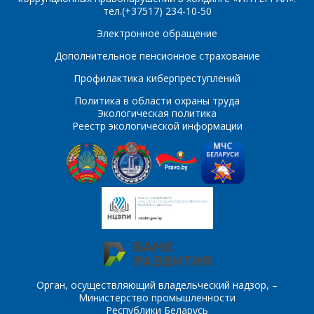
тел.(+37517) 234-10-50
ПОИСК
Телефон
*
Электронное обращение
Интересующий товар/
Дополнительное пенсионное страхование
услуга
Профилактика киберпреступлений
E-mail
*
Политика в области охраны труда
Экологическая политика
Реестр экологической информации
Сообщение
*
Интересующий товар/
*
услуга, их количество
Комментарий
Я согласен на
*
обработку
персональных данных
*
Орган, осуществляющий владельческий надзор, –
Министерство промышленности
Республики Беларусь