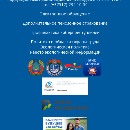
тел.(+37517) 234-10-50
E-mail
Электронное обращение
ПОИСК
Дополнительное пенсионное страхование
Телефон
*
Профилактика киберпреступлений
Интересующий товар/
услуга
Политика в области охраны труда
Экологическая политика
E-mail
*
Реестр экологической информации
Сообщение
*
Интересующий товар/
*
услуга, их количество
Комментарий
Я согласен на
*
обработку
персональных данных
*