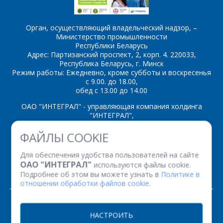
Орган, осуществляющий владельческий надзор, –
Министерство промышленности
Республики Беларусь
*
- обязательные
Адрес: Партизанский проспект, 2, корп. 4. 220033,
поля
Республика Беларусь, г. Минск
Режим работы: Ежедневно, кроме субботы и воскресенья
с 9.00. до 18.00,
*
- обязательные
ОТПРАВИТЬ
обед с 13.00 до 14.00
поля
ОАО "ИНТЕГРАЛ" - управляющая компания холдинга
"ИНТЕГРАЛ",
ОТПРАВИТЬ
ул. Казинца И.П., д.121А, комната 327, г. Минск, 220108,
ФАЙЛЫ COOKIE
Республика Беларусь
Время работы: пн-пт с 08.30 до 17.00
Для обеспечения удобства пользователей на сайте
Факс: (+375 17) 338 12 94 УНП 100386629
ОАО "ИНТЕГРАЛ"
используются файлы cookie.
Рег. номер 100386629 от 01.08.2013 г.
Подробнее об этом вы можете узнать в
Политике в
отношении обработки файлов cookie.
© 2026. Все права защищены.
НАСТРОИТЬ