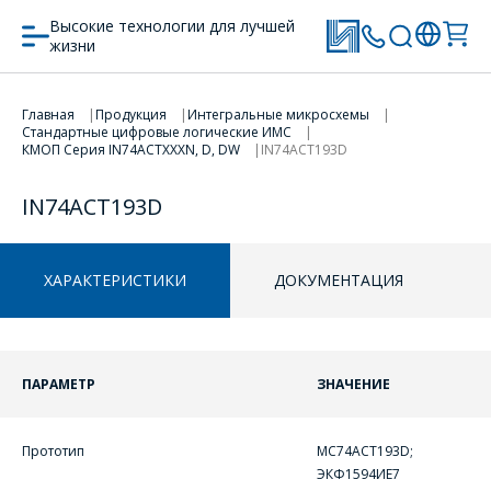
Высокие технологии для лучшей
жизни
Главная
Продукция
Интегральные микросхемы
Стандартные цифровые логические ИМС
ПЕРЕЙТИ В КОРЗИНУ
ПЕРЕЙТИ В КОРЗИНУ
КМОП Серия IN74АCTXXXN, D, DW
IN74ACT193D
ПРОДОЛЖИТЬ ПОКУПКИ
ПРОДОЛЖИТЬ ПОКУПКИ
IN74ACT193D
ХАРАКТЕРИСТИКИ
ДОКУМЕНТАЦИЯ
ПАРАМЕТР
ЗНАЧЕНИЕ
Прототип
MC74ACT193D;
ОФОРМИТЬ ЗАКАЗ
ЭКФ1594ИЕ7