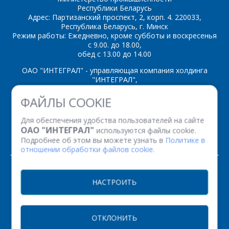
Республики Беларусь
Адрес: Партизанский проспект, 2, корп. 4. 220033,
CD4042BD;ЭКФ1561ТМ3
CD4042BN;К1561ТМ3
Республика Беларусь, г. Минск
Режим работы: Ежедневно, кроме субботы и воскресенья
CD4043AN
CD4043BD;ЭКФ1561ТР2
с 9.00. до 18.00,
обед с 13.00 до 14.00
CD4043BN;К1561ТР2
CD4049AN
ОАО "ИНТЕГРАЛ" - управляющая компания холдинга
"ИНТЕГРАЛ",
CD4049BD;ЭКФ1561ЛН2
CD4049BN;К1561ЛН2
ул. Казинца И.П., д.121А, комната 327, г. Минск, 220108,
ФАЙЛЫ COOKIE
CD4050AN
CD4050BD;ЭКФ1561ПУ4
Республика Беларусь
Время работы: пн-пт с 08.30 до 17.00
Для обеспечения удобства пользователей на сайте
Факс: (+375 17) 338 12 94 УНП 100386629
CD4050BN;К1561ПУ4
CD4051AN
ОАО "ИНТЕГРАЛ"
используются файлы cookie.
Рег. номер 100386629 от 01.08.2013 г.
Подробнее об этом вы можете узнать в
Политике в
CD4051BD;ЭКФ1561КП2
CD4051BN;К1561КП2
отношении обработки файлов cookie.
CD4052AN
CD4052BD;ЭКФ1561КП1
© 2026. Все права защищены.
НАСТРОИТЬ
CD4052BN;К1561КП1
CD4053BD;ЭКФ1561КП5
Версия для печати
CD4053BN;К1561КП5
CD4059BD;ЭКФ1561ИЕ15
ОТКЛОНИТЬ
НАСТРОЙКИ COOKIE
CD4059BN;К1561ИЕ15
CD4060BD