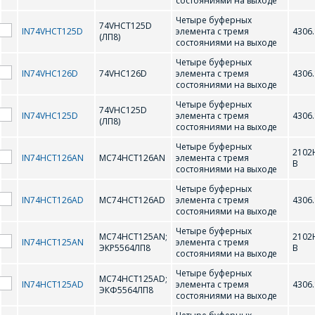
ЗАДАТЬ ВОПРОС
состояниями на выходе
для юридических лиц
и ИП.
Четыре буферных
74VHC241D (АП4)
74VHC244D (АП5)
74VHCT125D
IN74VHCT125D
элемента с тремя
4306.
Продажи физическим
(ЛП8)
СОТРУДНИКИ
состояниями на выходе
лицам
74VHC32D (ЛЛ1)
74VHC373D (ИР22)
осуществляются в ТД
КОМПАНИИ С
Четыре буферных
"ИНТЕГРАЛ", тел.+375
IN74VHC126D
74VHC126D
элемента с тремя
4306.
74VHC374D (ИР23)
74VHC74D (ТМ2)
РАДОСТЬЮ
состояниями на выходе
(17) 350-94-32
ОТВЕТЯТ НА
Четыре буферных
74VHCT00D (ЛА3)
74VHCT02D (ЛЕ1)
74VHC125D
Укажите
IN74VHC125D
элемента с тремя
4306.
(ЛП8)
ВАШИ
интересующее Вас
состояниями на выходе
74VHCT08D (ЛИ1)
74VHCT125D (ЛП8)
изделие, и
ВОПРОСЫ
Четыре буферных
сотрудники компании
2102
IN74HCT126AN
MC74HCT126AN
элемента с тремя
В
свяжутся с Вами по
74VHCT126D
74VHCT240D (АП3)
состояниями на выходе
вопросам стоимости
Ваше имя
*
Четыре буферных
и сроков поставки.
74VHCT241D (АП4)
74VHCT244D (АП5)
IN74HCT126AD
MC74HCT126AD
элемента с тремя
4306.
состояниями на выходе
Фамилия Имя
*
74VHCT32D (ЛЛ1)
74VHCT373D (ИР22)
Четыре буферных
MC74HCT125AN;
2102
IN74HCT125AN
элемента с тремя
Телефон
*
ЭКР5564ЛП8
В
74VHCT374D (ИР23)
74VHCT74D (ТМ2)
состояниями на выходе
Четыре буферных
MC74HCT125AD;
Организация
*
IN74HCT125AD
элемента с тремя
4306.
ЭКФ5564ЛП8
C
состояниями на выходе
E-mail