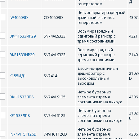
Д
генератором
74LV573DW (ИР33)
74LV573N (ТР33)
Четырнадцатиразрядный
IW4060BD
CD4060BD
двоичный счетчик с
4307.
74LV574DW (ИР37)
74LV574N (ИР37)
генератором
Восьмиразрядный
74LV620DW (АП25)
74LV620N (АП25)
ЭКФ1533ИР29
SN74ALS323
сдвиговый регистр с
4321.
тремя состояниями
74LV623DW (АП26)
74LV623N (АП26)
Восьмиразрядный
ЭКР1533ИР29
SN74ALS323
сдвиговый регистр с
2140.
74LV640DW (АП9)
74LV640N (АП9)
тремя состояниями
Двоично-десятичный
74LV74D (ТМ2)
74LV74N (ТМ2)
дешифpатоp с
2103
К155ИД1
SN74141
высоковольтным
D
выходом
74LV86D (ЛП5)
74LV86N (ЛП5)
Четыре буферных
ЭКФ1533ЛП8
SN74ALS125
элемента с тремя
4306.
74LVU04D
74LVU04N
состояниями на выходе
74VHC00D (ЛА3)
74VHC02D (ЛЕ1)
Четыре буферных
2102
КР1533ЛП8
SN74ALS125
элемента с тремя
ОФОРМИТЬ ЗАКАЗ
В
состояниями на выходе
74VHC08D (ЛИ1)
74VHC125D (ЛП8)
Четыре буферных
IN74VHCT126D
74VHCT126D
элемента с тремя
4306.
Форма предназначена
74VHC126D
74VHC240D (АП3)