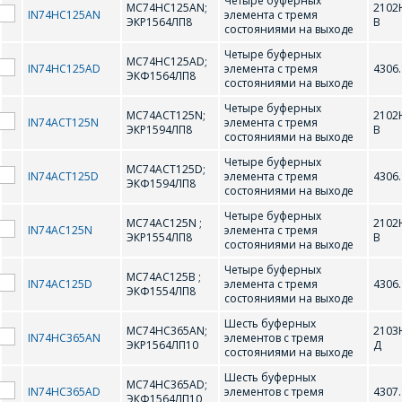
Четыре буферных
MC74HC125AN;
2102
IN74HC125AN
элемента с тремя
ЭКР1564ЛП8
В
CD4001AN
CD4001BN;К1561ЛЕ5
состояниями на выходе
ПОИСК
Телефон
*
Четыре буферных
MC74HC125AD;
CD4002AN
CD4002BD;ЭКФ1561ЛЕ6
IN74HC125AD
элемента с тремя
4306.
ЭКФ1564ЛП8
Интересующий товар/
состояниями на выходе
услуга
CD4002BN;К1561ЛЕ6
CD4006BD;ЭКФ1561ИР10
Четыре буферных
MC74ACT125N;
2102
IN74ACT125N
элемента с тремя
E-mail
*
ЭКР1594ЛП8
В
CD4006BN;К1561ИР10
CD4008BD; ЭКФ1561ИМ1
состояниями на выходе
Четыре буферных
MC74ACT125D;
CD4008BN;К1561ИМ1
CD40107BD;ЭКФ1561ЛА10
Сообщение
*
IN74ACT125D
элемента с тремя
4306.
ЭКФ1594ЛП8
состояниями на выходе
Интересующий товар/
CD40107BN;К1561ЛА10
CD40116AD
*
Четыре буферных
услуга, их количество
MC74AC125N ;
2102
IN74AC125N
элемента с тремя
ЭКР1554ЛП8
В
состояниями на выходе
CD40116AN
CD4011AN
Четыре буферных
MC74AC125B ;
CD4011BD;ЭКФ1561ЛА7
CD4011BN;К1561ЛА7
IN74AC125D
элемента с тремя
4306.
ЭКФ1554ЛП8
состояниями на выходе
Комментарий
Я согласен на
*
обработку
CD4012AN
CD4012BD; ЭКФ1561ЛА8
Шесть буферных
MC74HC365AN;
2103
персональных данных
*
IN74HC365AN
элементов с тремя
ЭКР1564ЛП10
Д
состояниями на выходе
CD4012BN;К1561ЛА8
CD4013AN
Шесть буферных
MC74HC365AD;
IN74HC365AD
элементов с тремя
4307.
CD4013BD; ЭКФ1561ТМ2
CD4013BN;К1561ТМ2
ЭКФ1564ЛП10