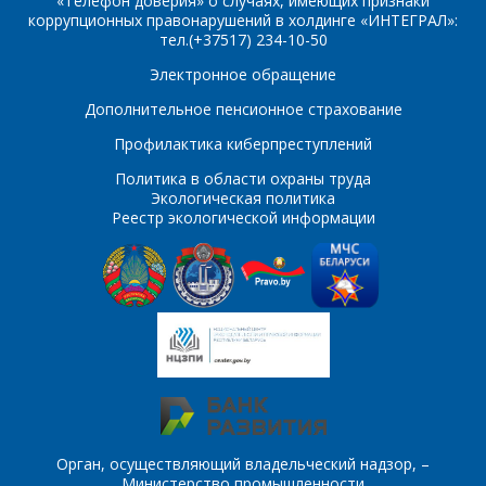
«Телефон доверия» о случаях, имеющих признаки
коррупционных правонарушений в холдинге «ИНТЕГРАЛ»:
CD4023BN;К1561ЛА9
CD4025AN
тел.(+37517) 234-10-50
Электронное обращение
CD4025BD;ЭКФ1561ЛЕ10
CD4025BN;К1561ЛЕ10
Дополнительное пенсионное страхование
CD4027BD;ЭКФ1561ТВ8
CD4027BN;К1561ТВ1
Профилактика киберпреступлений
CD4028AN
CD4028BD;ЭКФ1561ИД1
Политика в области охраны труда
Экологическая политика
CD4028BN;КФ1561ИД1
CD4029AN
Реестр экологической информации
CD4029BD;ЭКФ1561ИЕ14
CD4029BN;К1561ИЕ14
CD4030AN
CD4030BD;ЭКФ1561ЛП2
CD4030BN;К1561ЛП2
CD4034AN
CD4034BD;ЭКФ1561ИР6
CD4034BN;К1561ИР6
CD4035BD;ЭКФ1561ИР9
CD4035BN;К1561ИР9
Орган, осуществляющий владельческий надзор, –
CD4040BD;ЭКФ1561ИЕ20
CD4040BN;К1561ИЕ20
Министерство промышленности