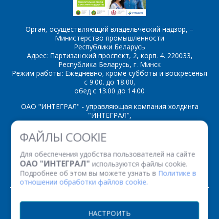
Орган, осуществляющий владельческий надзор, –
Министерство промышленности
Республики Беларусь
Адрес: Партизанский проспект, 2, корп. 4. 220033,
Республика Беларусь, г. Минск
Режим работы: Ежедневно, кроме субботы и воскресенья
с 9.00. до 18.00,
обед с 13.00 до 14.00
ОАО "ИНТЕГРАЛ" - управляющая компания холдинга
"ИНТЕГРАЛ",
ул. Казинца И.П., д.121А, комната 327, г. Минск, 220108,
ФАЙЛЫ COOKIE
Республика Беларусь
Время работы: пн-пт с 08.30 до 17.00
Для обеспечения удобства пользователей на сайте
Факс: (+375 17) 338 12 94 УНП 100386629
ОАО "ИНТЕГРАЛ"
используются файлы cookie.
Рег. номер 100386629 от 01.08.2013 г.
Подробнее об этом вы можете узнать в
Политике в
отношении обработки файлов cookie.
© 2026. Все права защищены.
НАСТРОИТЬ