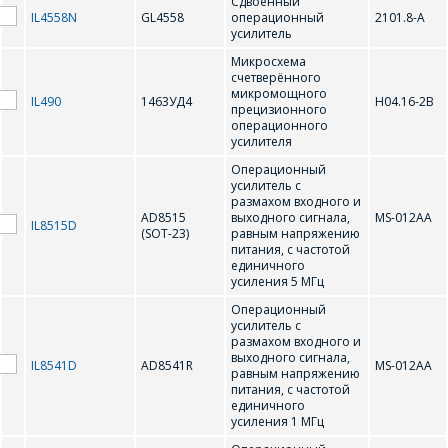
Сдвоенный
IL4558N
GL4558
операционный
2101.8-А
Форма предназначена
усилитель
ЗАДАТЬ ВОПРОС
для юридических лиц
Микросхема
и ИП.
счетверённого
Продажи физическим
микромощного
СОТРУДНИКИ
IL490
1463УД4
Н04.16-2В
лицам
прецизионного
осуществляются в ТД
операционного
КОМПАНИИ С
усилителя
"ИНТЕГРАЛ", тел.+375
РАДОСТЬЮ
(17) 350-94-32
Операционный
ОТВЕТЯТ НА
усилитель с
Укажите
размахом входного и
ВАШИ
AD8515
выходного сигнала,
MS-012AA
интересующее Вас
IL8515D
(SOT-23)
равным напряжению
изделие, и
ВОПРОСЫ
питания, с частотой
сотрудники компании
единичного
свяжутся с Вами по
усиления 5 МГц
вопросам стоимости
Ваше имя
*
Операционный
и сроков поставки.
усилитель с
размахом входного и
Фамилия Имя
*
выходного сигнала,
IL8541D
AD8541R
MS-012AA
равным напряжению
Телефон
*
питания, с частотой
единичного
усиления 1 МГц
Организация
*