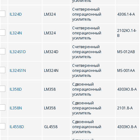
усилитель
Счетверенный
IL324D
LM324
операционный
4306.14-А
NJM4560
NJM4580
усилитель
Счетверенный
2102Ю.14-
О
IL324N
LM324
операционный
В
усилитель
Счетверенный
ОР-07
ОР-07А
IL324S1D
LM324D
операционный
MS-012AB
усилитель
Счетверенный
IL324S1N
LM324N
операционный
MS-001AA
усилитель
Сдвоенный
IL358D
LM358
операционный
4303Ю.8-А
усилитель
Сдвоенный
IL358N
LM358
операционный
2101.8-А
усилитель
Сдвоенный
IL4558D
GL4558
операционный
4303Ю.8-А
ОФОРМИТЬ ЗАКАЗ
усилитель