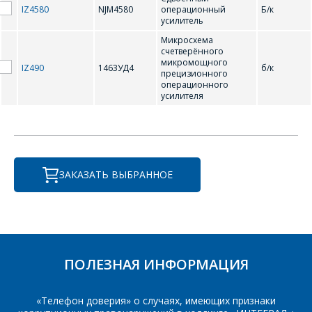
IZ4580
NJM4580
операционный
Б/к
усилитель
Микросхема
счетверённого
микромощного
IZ490
1463УД4
б/к
*
- обязательные
прецизионного
поля
операционного
усилителя
*
- обязательные
ОТПРАВИТЬ
поля
ЗАКАЗАТЬ ВЫБРАННОЕ
ОТПРАВИТЬ
ПОЛЕЗНАЯ ИНФОРМАЦИЯ
«Телефон доверия» о случаях, имеющих признаки