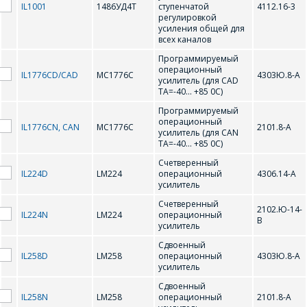
IL1001
1486УД4Т
ступенчатой
4112.16-3
регулировкой
усиления общей для
GL4558
всех каналов
Программируемый
операционный
IL1776CD/CAD
MC1776C
4303Ю.8-А
L
усилитель (для CAD
TA=-40... +85 0С)
Программируемый
LM224
LM258
операционный
IL1776CN, CAN
MC1776C
2101.8-А
усилитель (для CAN
TA=-40... +85 0С)
LM324
LM324D
Счетверенный
IL224D
LM224
операционный
4306.14-А
LM324N
LM358
усилитель
Счетверенный
2102.Ю-14-
M
IL224N
LM224
операционный
В
усилитель
Сдвоенный
IL258D
LM258
операционный
4303Ю.8-А
MC1776C
усилитель
Сдвоенный
N
IL258N
LM258
операционный
2101.8-А