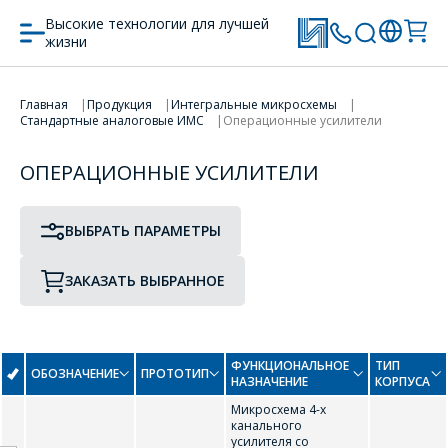
Высокие технологии для лучшей
жизни
ПРОТОТИП
ТИП КОРПУСА
ПЕРЕЙТИ В КОРЗИНУ
Главная
Продукция
Интегральные микросхемы
Стандартные аналоговые ИМС
Операционные усилители
ПРОДОЛЖИТЬ ПОКУПКИ
0-9
ОПЕРАЦИОННЫЕ УСИЛИТЕЛИ
1463УД4
1486УД4Т
ВЫБРАТЬ ПАРАМЕТРЫ
ЗАКАЗАТЬ ВЫБРАННОЕ
A
AD8515 (SOT-23)
AD8541R
ФУНКЦИОНАЛЬНОЕ
ТИП
ОБОЗНАЧЕНИЕ
ПРОТОТИП
НАЗНАЧЕНИЕ
КОРПУСА
AD8615R
Микросхема 4-х
канального
G
усилителя со