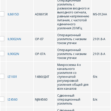
Операционный
усилитель с
E-mail
размахом входного и
выходного сигнала,
IL8615D
AD8615R
MS-012AA
равным напряжению
ПОИСК
питания, с частотой
Телефон
*
единичного
усиления 20 МГц
Интересующий товар/
Операционный
услуга
IL9002AN
ОР-07
усилитель с низким
2101.8-А
током утечки
E-mail
*
Операционный
IL9002N
ОР-07А
усилитель с низким
2101.8-А
током утечки
Сообщение
*
Микросхема 4-х
Интересующий товар/
канального
*
услуга, их количество
усилителя со
IZ1001
1486УД4Т
ступенчатой
б/к
регулировкой
усиления общей для
всех каналов
Комментарий
Я согласен на
*
Сдвоенный
обработку
IZ4560
NJM4560
операционный
Б/к
персональных данных
*
усилитель
Сдвоенный