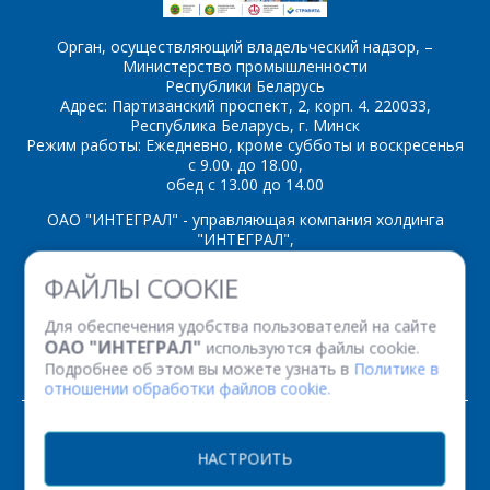
Орган, осуществляющий владельческий надзор, –
Министерство промышленности
Республики Беларусь
Адрес: Партизанский проспект, 2, корп. 4. 220033,
Республика Беларусь, г. Минск
Режим работы: Ежедневно, кроме субботы и воскресенья
с 9.00. до 18.00,
обед с 13.00 до 14.00
ОАО "ИНТЕГРАЛ" - управляющая компания холдинга
"ИНТЕГРАЛ",
ул. Казинца И.П., д.121А, комната 327, г. Минск, 220108,
ФАЙЛЫ COOKIE
Республика Беларусь
Время работы: пн-пт с 08.30 до 17.00
Для обеспечения удобства пользователей на сайте
Факс: (+375 17) 338 12 94 УНП 100386629
ОАО "ИНТЕГРАЛ"
используются файлы cookie.
Рег. номер 100386629 от 01.08.2013 г.
Подробнее об этом вы можете узнать в
Политике в
отношении обработки файлов cookie.
© 2026. Все права защищены.
НАСТРОИТЬ
Версия для печати