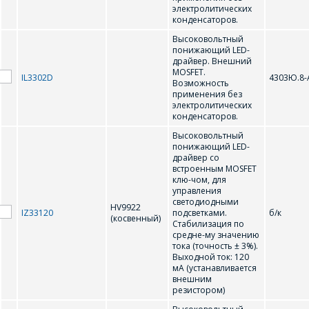
электролитических
конденсаторов.
А
Высоковольтный
понижающий LED-
драйвер. Внешний
АМС7150
MOSFET.
IL3302D
4303Ю.8-
Возможность
применения без
электролитических
С
конденсаторов.
Высоковольтный
понижающий LED-
СОР472
драйвер со
встроенным MOSFET
клю-чом, для
управления
светодиодными
HV9922
IZ33120
подсветками.
б/к
(косвенный)
Стабилизация по
средне-му значению
тока (точность ± 3%).
Выходной ток: 120
мА (устанавливается
внешним
ОФОРМИТЬ ЗАКАЗ
резистором)