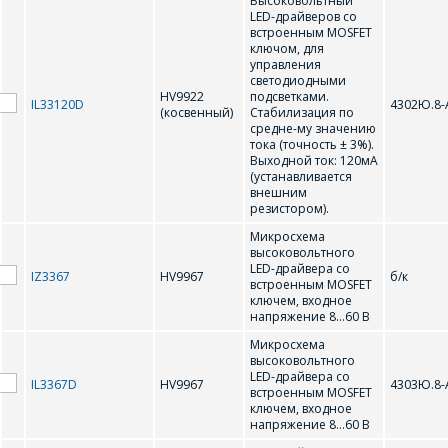
Высоковольтный
LED-драйверов со
Форма предназначена
ЗАДАТЬ ВОПРОС
встроенным MOSFET
для юридических лиц
ключом, для
и ИП.
управления
Продажи физическим
светодиодными
СОТРУДНИКИ
лицам
HV9922
подсветками.
IL33120D
4302Ю.8-
(косвенный)
Стабилизация по
осуществляются в ТД
КОМПАНИИ С
средне-му значению
"ИНТЕГРАЛ", тел.+375
тока (точность ± 3%).
РАДОСТЬЮ
(17) 350-94-32
Выходной ток: 120мА
ОТВЕТЯТ НА
(устанавливается
Укажите
внешним
ВАШИ
резистором).
интересующее Вас
изделие, и
ВОПРОСЫ
Микросхема
сотрудники компании
высоковольтного
свяжутся с Вами по
LED-драйвера со
IZ3367
HV9967
б/к
встроенным MOSFET
вопросам стоимости
Ваше имя
*
ключем, входное
и сроков поставки.
напряжение 8…60 В
Фамилия Имя
*
Микросхема
высоковольтного
LED-драйвера со
Телефон
*
IL3367D
HV9967
4303Ю.8-
встроенным MOSFET
ключем, входное
напряжение 8…60 В
Организация
*