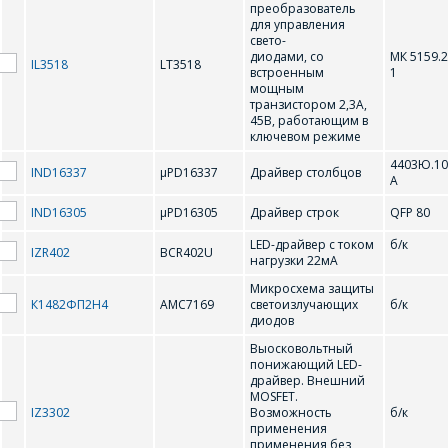
преобразователь
для управления
KS0065
KS0066
свето-
диодами, со
МК 5159.2
IL3518
LT3518
встроенным
1
L
мощным
транзистором 2,3А,
45В, работающим в
ключевом режиме
LT1937
LT3518
4403Ю.10
IND16337
µPD16337
Драйвер столбцов
А
N
IND16305
µPD16305
Драйвер строк
QFP 80
LED-драйвер с током
б/к
IZR402
BCR402U
нагрузки 22мA
NJU6450A
NJU6451A
Микросхема защиты
NJU6570OA,
К1482ФП2Н4
AMC7169
светоизлучающих
б/к
NJU6570AA, SED1520DAA
диодов
SED1520DOA
Выосковольтный
понижающий LED-
Μ
драйвер. Внешний
MOSFET.
IZ3302
Возможность
б/к
применения
µPD16305
µPD16337
применения без