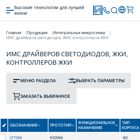
Высокие технологии для лучшей
ПРОТОТИП
ТИП КОРПУСА
жизни
ПЕРЕЙТИ В КОРЗИНУ
Главная
Продукция
Интегральные микросхемы
ПРОДОЛЖИТЬ ПОКУПКИ
Драйверы и контроллеры ЖК-индикаторов
ИМС драйверов светодиодов, ЖКИ, контроллеров ЖКИ
A
ИМС ДРАЙВЕРОВ СВЕТОДИОДОВ, ЖКИ,
Драйверы плазменных экранов
КОНТРОЛЛЕРОВ ЖКИ
AMC7150
AMC7169
Драйверы светодиодов
МЕНЮ РАЗДЕЛА
ВЫБРАТЬ ПАРАМЕТРЫ
B
Схемы защиты светодиодов "Bypass"-схемы
ЗАКАЗАТЬ ВЫБРАННОЕ
BCR402U
F
ФУНКЦИОНАЛЬНОЕ
ТИП
ОБОЗНАЧЕНИЕ
ПРОТОТИП
НАЗНАЧЕНИЕ
КОРПУСА
IZ7066
KS0066
-80
FL602