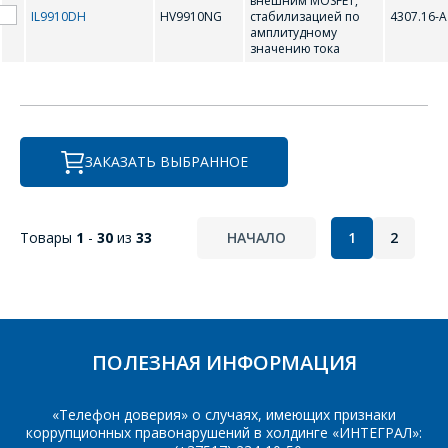
внешним MOSFET,
IL9910DH
HV9910NG
стабилизацией по
4307.16-А
амплитудному
значению тока
ЗАКАЗАТЬ ВЫБРАННОЕ
Товары
1
-
30
из
33
НАЧАЛО
1
2
ПОЛЕЗНАЯ ИНФОРМАЦИЯ
«Телефон доверия» о случаях, имеющих признаки
коррупционных правонарушений в холдинге «ИНТЕГРАЛ»: