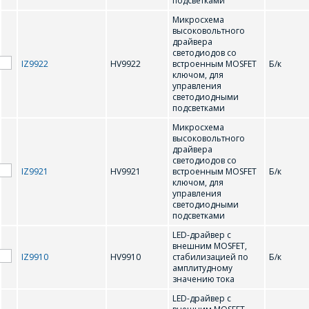
подсветками
Микросхема
высоковольтного
драйвера
светодиодов со
*
- обязательные
IZ9922
HV9922
встроенным MOSFET
Б/к
ключом, для
поля
управления
светодиодными
подсветками
*
- обязательные
ОТПРАВИТЬ
поля
Микросхема
высоковольтного
драйвера
светодиодов со
ОТПРАВИТЬ
IZ9921
HV9921
встроенным MOSFET
Б/к
ключом, для
управления
светодиодными
подсветками
LED-драйвер с
внешним MOSFET,
IZ9910
HV9910
стабилизацией по
Б/к
амплитудному
значению тока
LED-драйвер с