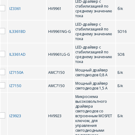
LED-драйвер с
стабилизацией по
E-mail
IZ3361
HV9961
б/к
среднему значению
тока
ПОИСК
Телефон
*
LED-драйвер с
стабилизацией по
IL3361BD
HV9961NG-G
SO16
среднему значению
Интересующий товар/
тока
услуга
LED-драйвер с
E-mail
*
стабилизацией по
IL3361AD
HV9961LG-G
SO8
среднему значению
тока
Сообщение
*
Мощный драйвер
IZ7150A
АМС7150
Б/к
светодиодов 0,8 А
Интересующий товар/
*
Мощный драйвер
услуга, их количество
IZ7150
AMC7150
Б/к
светодиодов 1,5 А
Микросхема
высоковольтного
драйвера
светодиодов со
Комментарий
Я согласен на
*
IZ9923
HV9923
встроенным MOSFET
Б/к
обработку
ключом, для
персональных данных
*
управления
светодиодными