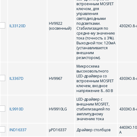
встроенным MOSFET
KS0065
KS0066
ключом, для
управления
светодиодными
HV9922
подсветками.
L
IL33120D
4302Ю.8-
(косвенный)
Стабилизация по
средне-му значению
тока (точность ± 3%).
Выходной ток: 120мА
LT1937
LT3518
(устанавливается
внешним
резистором).
N
Микросхема
высоковольтного
LED-драйвера со
IL3367D
HV9967
4303Ю.8-
NJU6450A
NJU6451A
встроенным MOSFET
ключем, входное
напряжение 8…60 В
NJU6570OA,
NJU6570AA, SED1520DAA
SED1520DOA
LED-драйвер с
внешним MOSFET,
IL9910D
HV9910LG
стабилизацией по
4303Ю.8-
Μ
амплитудному
значению тока
4403Ю.10
IND16337
µPD16337
Драйвер столбцов
µPD16305
µPD16337
А