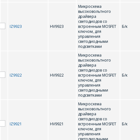
Микросхема
высоковольтного
драйвера
светодиодов со
IZ9923
HV9923
встроенным MOSFET
Б/к
ключом, для
управления
*
- обязательные
светодиодными
поля
подсветками
Микросхема
*
- обязательные
высоковольтного
ОТПРАВИТЬ
драйвера
поля
светодиодов со
IZ9922
HV9922
встроенным MOSFET
Б/к
ключом, для
ОТПРАВИТЬ
управления
светодиодными
подсветками
Микросхема
высоковольтного
драйвера
светодиодов со
IZ9921
HV9921
встроенным MOSFET
Б/к
ключом, для
управления
светодиодными