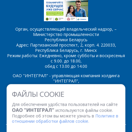
Орган, осуществляющий владельческий надзор, –
Министерство промышленности
Республики Беларусь
Адрес: Партизанский проспект, 2, корп. 4. 220033,
Республика Беларусь, г. Минск
Режим работы: Ежедневно, кроме субботы и воскресенья
с 9.00. до 18.00,
обед с 13.00 до 14.00
ОАО "ИНТЕГРАЛ" - управляющая компания холдинга
"ИНТЕГРАЛ",
ул. Казинца И.П., д.121А, комната 327, г. Минск, 220108,
ФАЙЛЫ COOKIE
Республика Беларусь
Время работы: пн-пт с 08.30 до 17.00
Для обеспечения удобства пользователей на сайте
Факс: (+375 17) 338 12 94 УНП 100386629
ОАО "ИНТЕГРАЛ"
используются файлы cookie.
Рег. номер 100386629 от 01.08.2013 г.
Подробнее об этом вы можете узнать в
Политике в
отношении обработки файлов cookie.