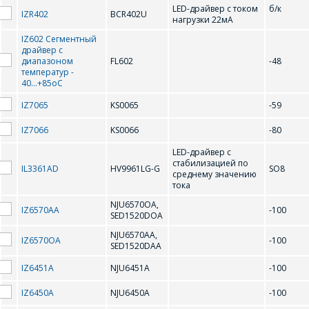
LED-драйвер с током
б/к
IZR402
BCR402U
нагрузки 22мA
А
IZ602 Сегментный
драйвер с
диапазоном
FL602
-48
АМС7150
температур -
40...+85оС
IZ7065
KS0065
-59
С
IZ7066
KS0066
-80
LED-драйвер с
СОР472
стабилизацией по
IL3361AD
HV9961LG-G
SO8
среднему значению
тока
NJU6570OA,
IZ6570AA
-100
SED1520DOA
NJU6570AA,
IZ6570OA
-100
SED1520DAA
IZ6451A
NJU6451A
-100
IZ6450A
NJU6450A
-100
ОФОРМИТЬ ЗАКАЗ