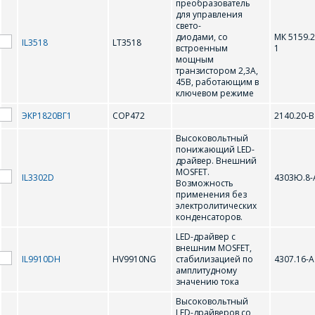
преобразователь
для управления
свето-
H
диодами, со
МК 5159.2
IL3518
LT3518
встроенным
1
мощным
транзистором 2,3А,
HT1621
HV9910
45В, работающим в
ключевом режиме
HV9910LG
HV9910NG
ЭКР1820ВГ1
СОР472
2140.20-В
HV9910P
HV9921
Высоковольтный
понижающий LED-
драйвер. Внешний
HV9922
HV9922 (косвенный)
MOSFET.
IL3302D
4303Ю.8-
Возможность
HV9923
HV9961
применения без
электролитических
конденсаторов.
HV9961LG-G
HV9961NG-G
LED-драйвер с
внешним MOSFET,
HV9967
IL9910DH
HV9910NG
стабилизацией по
4307.16-А
амплитудному
значению тока
K
Высоковольтный
LED-драйверов со