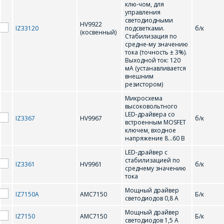
клю-чом, для
Организация
*
управления
светодиодными
HV9922
E-mail
IZ33120
подсветками.
б/к
(косвенный)
Стабилизация по
средне-му значению
ПОИСК
Телефон
*
тока (точность ± 3%).
Выходной ток: 120
мА (устанавливается
Интересующий товар/
внешним
услуга
резистором)
Микросхема
E-mail
*
высоковольтного
LED-драйвера со
IZ3367
HV9967
б/к
встроенным MOSFET
Сообщение
*
ключем, входное
напряжение 8…60 В
Интересующий товар/
*
LED-драйвер с
услуга, их количество
стабилизацией по
IZ3361
HV9961
б/к
среднему значению
тока
Мощный драйвер
IZ7150A
АМС7150
Б/к
светодиодов 0,8 А
Комментарий
Я согласен на
*
обработку
Мощный драйвер
персональных данных
*
IZ7150
AMC7150
Б/к
светодиодов 1,5 А