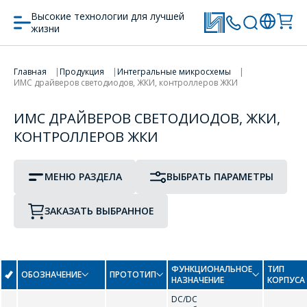
Высокие технологии для лучшей
ПРОТОТИП
ТИП КОРПУСА
жизни
ПЕРЕЙТИ В КОРЗИНУ
Главная
Продукция
Интегральные микросхемы
ПРОДОЛЖИТЬ ПОКУПКИ
Драйверы и контроллеры ЖК-индикаторов
ИМС драйверов светодиодов, ЖКИ, контроллеров ЖКИ
A
ИМС ДРАЙВЕРОВ СВЕТОДИОДОВ, ЖКИ,
Драйверы плазменных экранов
КОНТРОЛЛЕРОВ ЖКИ
AMC7150
AMC7169
Драйверы светодиодов
МЕНЮ РАЗДЕЛА
ВЫБРАТЬ ПАРАМЕТРЫ
B
Схемы защиты светодиодов "Bypass"-схемы
ЗАКАЗАТЬ ВЫБРАННОЕ
BCR402U
F
ФУНКЦИОНАЛЬНОЕ
ТИП
ОБОЗНАЧЕНИЕ
ПРОТОТИП
НАЗНАЧЕНИЕ
КОРПУСА
DC/DC
FL602