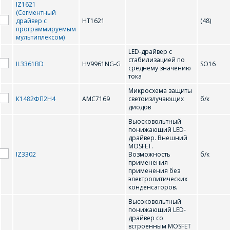
IZ1621
(Сегментный
драйвер с
HT1621
(48)
Форма предназначена
программируемым
ЗАДАТЬ ВОПРОС
для юридических лиц
мультиплексом)
и ИП.
LED-драйвер с
Продажи физическим
стабилизацией по
СОТРУДНИКИ
лицам
IL3361BD
HV9961NG-G
SO16
среднему значению
осуществляются в ТД
КОМПАНИИ С
тока
"ИНТЕГРАЛ", тел.+375
РАДОСТЬЮ
Микросхема защиты
(17) 350-94-32
К1482ФП2Н4
AMC7169
светоизлучающих
б/к
ОТВЕТЯТ НА
диодов
Укажите
ВАШИ
Выосковольтный
интересующее Вас
понижающий LED-
изделие, и
ВОПРОСЫ
драйвер. Внешний
сотрудники компании
MOSFET.
свяжутся с Вами по
IZ3302
Возможность
б/к
вопросам стоимости
Ваше имя
*
применения
и сроков поставки.
применения без
электролитических
конденсаторов.
Фамилия Имя
*
Высоковольтный
Телефон
*
понижающий LED-
драйвер со
встроенным MOSFET