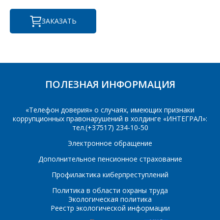
E-mail
*
ЗАКАЗАТЬ
Сообщение
*
Интересующий товар/
*
услуга, их количество
ПОЛЕЗНАЯ ИНФОРМАЦИЯ
«Телефон доверия» о случаях, имеющих признаки
Комментарий
Я согласен на
*
коррупционных правонарушений в холдинге «ИНТЕГРАЛ»:
обработку
тел.(+37517) 234-10-50
персональных данных
*
Электронное обращение
Дополнительное пенсионное страхование
Профилактика киберпреступлений
Политика в области охраны труда
*
- обязательные
Экологическая политика
поля
Реестр экологической информации