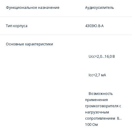
Функциональное назначение
Аудиоусилитель
Тип корпуса
4303Ю.8-А
Основные характеристики
Ucc=2,0…16,0 В
Icc=2,7 мА
ОФОРМИТЬ ЗАКАЗ
Возможность
Форма предназначена
ЗАДАТЬ ВОПРОС
применения
для юридических лиц
громкоговорителя с
и ИП.
нагрузочным
Продажи физическим
СОТРУДНИКИ
лицам
сопротивлением 8…
осуществляются в ТД
100 Ом
КОМПАНИИ С
"ИНТЕГРАЛ", тел.+375