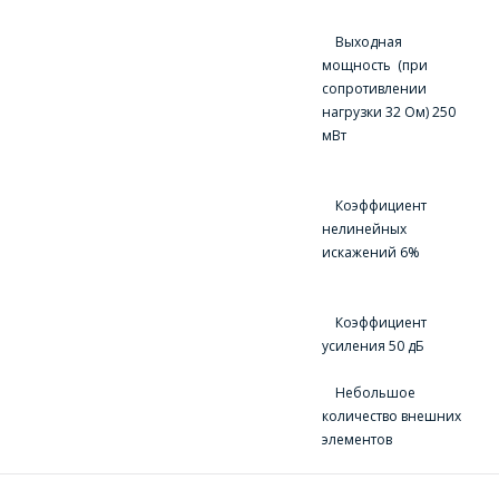
РАДОСТЬЮ
(17) 350-94-32
ОТВЕТЯТ НА
Выходная
Укажите
мощность (при
ВАШИ
интересующее Вас
сопротивлении
изделие, и
ВОПРОСЫ
нагрузки 32 Ом) 250
сотрудники компании
мВт
свяжутся с Вами по
вопросам стоимости
Ваше имя
*
и сроков поставки.
Коэффициент
Фамилия Имя
*
нелинейных
искажений 6%
Телефон
*
Организация
*
Коэффициент
усиления 50 дБ
E-mail
Небольшое
ПОИСК
количество внешних
Телефон
*
элементов
Интересующий товар/
услуга