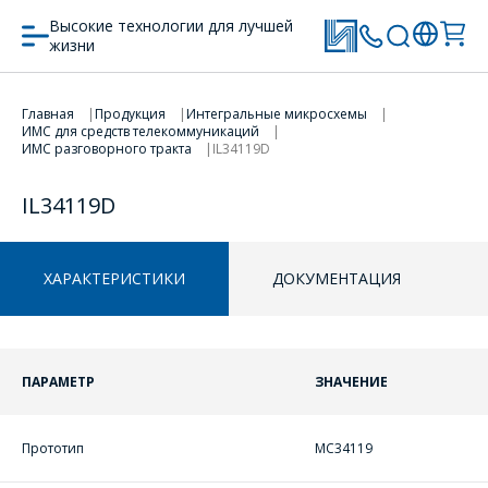
Высокие технологии для лучшей
жизни
Главная
Продукция
Интегральные микросхемы
ПЕРЕЙТИ В КОРЗИНУ
ПЕРЕЙТИ В КОРЗИНУ
ИМС для средств телекоммуникаций
ИМС разговорного тракта
IL34119D
ПРОДОЛЖИТЬ ПОКУПКИ
ПРОДОЛЖИТЬ ПОКУПКИ
IL34119D
ХАРАКТЕРИСТИКИ
ДОКУМЕНТАЦИЯ
ПАРАМЕТР
ЗНАЧЕНИЕ
Прототип
MC34119