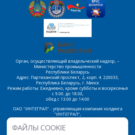
*
- обязательные
ОТПРАВИТЬ
поля
ОТПРАВИТЬ
Орган, осуществляющий владельческий надзор, –
Министерство промышленности
Республики Беларусь
Адрес: Партизанский проспект, 2, корп. 4. 220033,
Республика Беларусь, г. Минск
Режим работы: Ежедневно, кроме субботы и воскресенья
с 9.00. до 18.00,
обед с 13.00 до 14.00
ОАО "ИНТЕГРАЛ" - управляющая компания холдинга
"ИНТЕГРАЛ",
ул. Казинца И.П., д.121А, комната 327, г. Минск, 220108,
ФАЙЛЫ COOKIE
Республика Беларусь
Время работы: пн-пт с 08.30 до 17.00