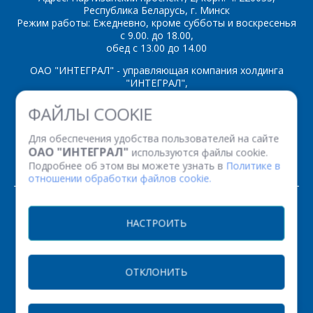
Республика Беларусь, г. Минск
Режим работы: Ежедневно, кроме субботы и воскресенья
с 9.00. до 18.00,
обед с 13.00 до 14.00
ОАО "ИНТЕГРАЛ" - управляющая компания холдинга
"ИНТЕГРАЛ",
ул. Казинца И.П., д.121А, комната 327, г. Минск, 220108,
ФАЙЛЫ COOKIE
Республика Беларусь
Время работы: пн-пт с 08.30 до 17.00
Для обеспечения удобства пользователей на сайте
Факс: (+375 17) 338 12 94 УНП 100386629
ОАО "ИНТЕГРАЛ"
используются файлы cookie.
Рег. номер 100386629 от 01.08.2013 г.
Подробнее об этом вы можете узнать в
Политике в
отношении обработки файлов cookie.
© 2026. Все права защищены.
НАСТРОИТЬ
Версия для печати
ОТКЛОНИТЬ
НАСТРОЙКИ COOKIE