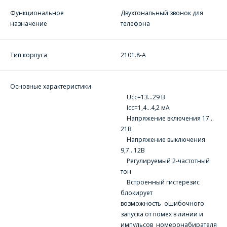
Функциональное
Двухтональный звонок для
назначение
телефона
Тип корпуса
2101.8-А
ОФОРМИТЬ ЗАКАЗ
Основные характеристики
Ucc=13…29 В
Форма предназначена
ЗАДАТЬ ВОПРОС
Iсс=1,4…4,2 мА
для юридических лиц
и ИП.
Напряжение включения 17…
Продажи физическим
21В
СОТРУДНИКИ
лицам
Напряжение выключения
осуществляются в ТД
КОМПАНИИ С
9,7…12В
"ИНТЕГРАЛ", тел.+375
Регулируемый 2-частотный
РАДОСТЬЮ
(17) 350-94-32
тон
ОТВЕТЯТ НА
Встроенный гистерезис
Укажите
ВАШИ
блокирует
интересующее Вас
возможность ошибочного
изделие, и
ВОПРОСЫ
сотрудники компании
запуска от помех в линии и
свяжутся с Вами по
импульсов номеронабирателя