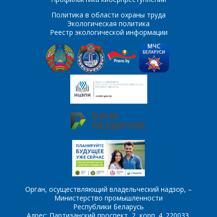
услуга, их количество
Политика в области охраны труда
Экологическая политика
Реестр экологической информации
Комментарий
Я согласен на
*
обработку
персональных данных
*
*
- обязательные
поля
*
- обязательные
ОТПРАВИТЬ
поля
Орган, осуществляющий владельческий надзор, –
Министерство промышленности
ОТПРАВИТЬ
Республики Беларусь
Адрес: Партизанский проспект, 2, корп. 4. 220033,