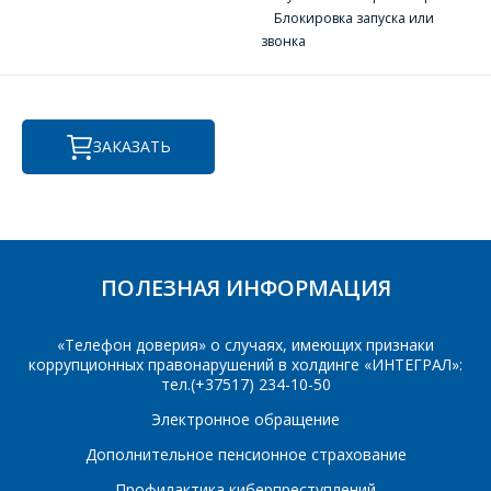
вопросам стоимости
Ваше имя
*
Блокировка запуска или
и сроков поставки.
звонка
Фамилия Имя
*
Телефон
*
ЗАКАЗАТЬ
Организация
*
E-mail
ПОИСК
Телефон
*
ПОЛЕЗНАЯ ИНФОРМАЦИЯ
Интересующий товар/
услуга
«Телефон доверия» о случаях, имеющих признаки
коррупционных правонарушений в холдинге «ИНТЕГРАЛ»:
E-mail
*
тел.(+37517) 234-10-50
Электронное обращение
Сообщение
*
Дополнительное пенсионное страхование
Интересующий товар/
*
Профилактика киберпреступлений