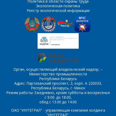
Политика в области охраны труда
Экологическая политика
Комментарий
Я согласен на
*
Реестр экологической информации
обработку
персональных данных
*
*
- обязательные
поля
Орган, осуществляющий владельческий надзор, –
*
- обязательные
ОТПРАВИТЬ
Министерство промышленности
поля
Республики Беларусь
Адрес: Партизанский проспект, 2, корп. 4. 220033,
Республика Беларусь, г. Минск
ОТПРАВИТЬ
Режим работы: Ежедневно, кроме субботы и воскресенья
с 9.00. до 18.00,
обед с 13.00 до 14.00
ОАО "ИНТЕГРАЛ" - управляющая компания холдинга
"ИНТЕГРАЛ",