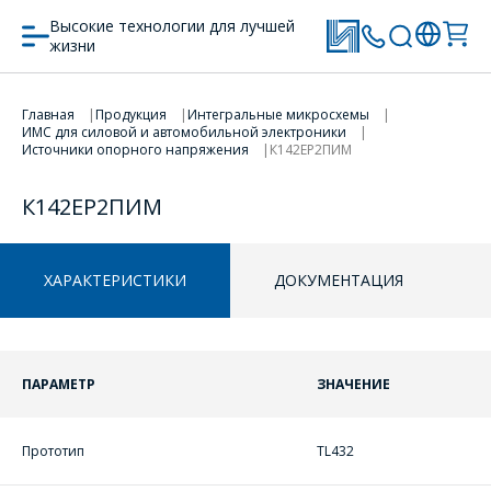
Высокие технологии для лучшей
жизни
Главная
Продукция
Интегральные микросхемы
ПЕРЕЙТИ В КОРЗИНУ
ПЕРЕЙТИ В КОРЗИНУ
ИМС для силовой и автомобильной электроники
Источники опорного напряжения
К142ЕР2ПИМ
ПРОДОЛЖИТЬ ПОКУПКИ
ПРОДОЛЖИТЬ ПОКУПКИ
К142ЕР2ПИМ
ХАРАКТЕРИСТИКИ
ДОКУМЕНТАЦИЯ
ПАРАМЕТР
ЗНАЧЕНИЕ
Прототип
TL432