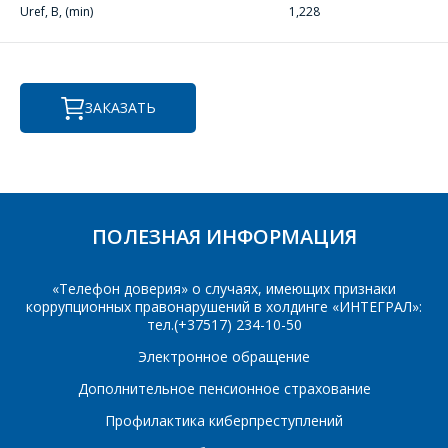
Фамилия Имя
*
Uref, В, (min)
1,228
Телефон
*
Организация
*
ЗАКАЗАТЬ
E-mail
ПОИСК
Телефон
*
Интересующий товар/
ПОЛЕЗНАЯ ИНФОРМАЦИЯ
услуга
E-mail
*
«Телефон доверия» о случаях, имеющих признаки
коррупционных правонарушений в холдинге «ИНТЕГРАЛ»:
тел.(+37517) 234-10-50
Сообщение
*
Электронное обращение
Интересующий товар/
*
Дополнительное пенсионное страхование
услуга, их количество
Профилактика киберпреступлений