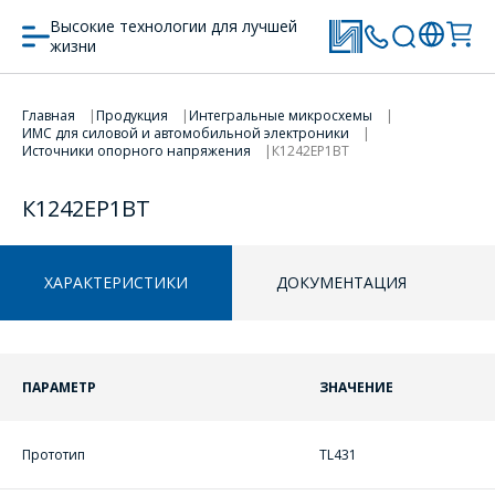
Высокие технологии для лучшей
жизни
Главная
Продукция
Интегральные микросхемы
ПЕРЕЙТИ В КОРЗИНУ
ПЕРЕЙТИ В КОРЗИНУ
ИМС для силовой и автомобильной электроники
Источники опорного напряжения
К1242ЕР1ВТ
ПРОДОЛЖИТЬ ПОКУПКИ
ПРОДОЛЖИТЬ ПОКУПКИ
К1242ЕР1ВТ
ХАРАКТЕРИСТИКИ
ДОКУМЕНТАЦИЯ
ПАРАМЕТР
ЗНАЧЕНИЕ
Прототип
TL431