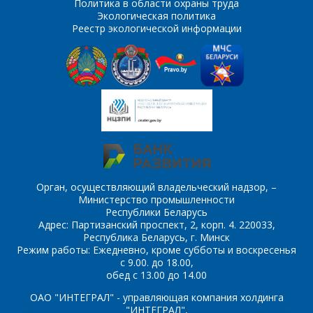
Политика в области охраны труда
Экологическая политика
Комментарий
Я согласен на
*
Реестр экологической информации
обработку
персональных данных
*
*
- обязательные
поля
Орган, осуществляющий владельческий надзор, –
*
- обязательные
ОТПРАВИТЬ
Министерство промышленности
поля
Республики Беларусь
Адрес: Партизанский проспект, 2, корп. 4. 220033,
Республика Беларусь, г. Минск
ОТПРАВИТЬ
Режим работы: Ежедневно, кроме субботы и воскресенья
с 9.00. до 18.00,
обед с 13.00 до 14.00
ОАО "ИНТЕГРАЛ" - управляющая компания холдинга
"ИНТЕГРАЛ",