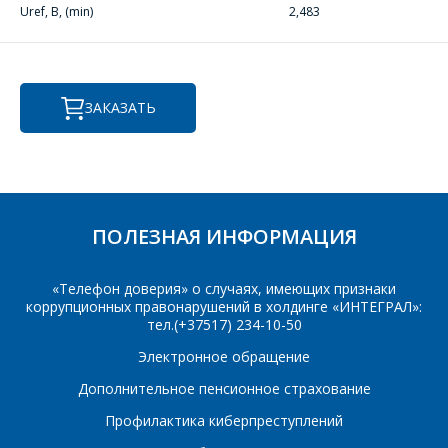
Фамилия Имя
*
Uref, В, (min)
2,483
Телефон
*
Организация
*
ЗАКАЗАТЬ
E-mail
ПОИСК
Телефон
*
Интересующий товар/
ПОЛЕЗНАЯ ИНФОРМАЦИЯ
услуга
E-mail
*
«Телефон доверия» о случаях, имеющих признаки
коррупционных правонарушений в холдинге «ИНТЕГРАЛ»:
тел.(+37517) 234-10-50
Сообщение
*
Электронное обращение
Интересующий товар/
*
Дополнительное пенсионное страхование
услуга, их количество
Профилактика киберпреступлений