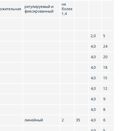
не
регулируемый и
ожительная
более
фиксированный
1,4
2,0
5
4,0
24
4,0
20
4,0
18
4,0
15
4,0
12
4,0
9
4,0
8
78F12C
линейный
2
35
4,0
6
78M06
4,0
5