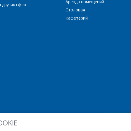
Аренда помещений
 других сфер
Столовая
L6562
LD1117AS12TR
Кафетерий
28TR
LD1117AS30TR
LD1117AS33TR
LM1815M
LM2574
3.3
LM2576 – 5
LM2576 – ADJ
ADJ
LM2596 – 12
LM2596 – 3.3
12
LM2596S-3.3
LM2596S-5
-12
LM2940CT-5
LM317L
3.3
LP2954IT-5
LT1083
LT1581
OOKIE