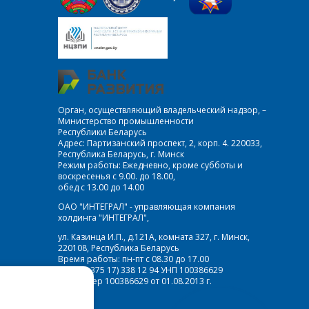
LD1117AS18TR
LD1117AS50TR
LM2576 – 12
Орган, осуществляющий владельческий надзор, –
LM2576S-3.3
Министерство промышленности
Республики Беларусь
Адрес: Партизанский проспект, 2, корп. 4. 220033,
LM2596 – 5.0
Республика Беларусь, г. Минск
Режим работы: Ежедневно, кроме субботы и
LM2596S-ADJ
воскресенья с 9.00. до 18.00,
обед с 13.00 до 14.00
LM317T
ОАО "ИНТЕГРАЛ" - управляющая компания
холдинга "ИНТЕГРАЛ",
LT1084
ул. Казинца И.П., д.121А, комната 327, г. Минск,
220108, Республика Беларусь
Время работы: пн-пт с 08.30 до 17.00
Факс: (+375 17) 338 12 94 УНП 100386629
Рег. номер 100386629 от 01.08.2013 г.