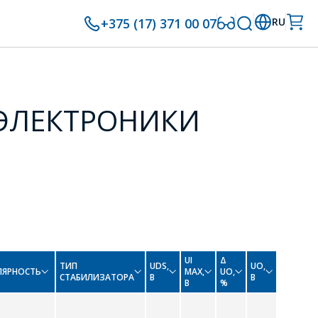
+375 (17) 371 00 07
RU
ЭЛЕКТРОНИКИ
UI
Δ
ТИП
UDS,
UO,
ЛЯРНОСТЬ
MAX,
UO,
СТАБИЛИЗАТОРА
В
В
В
%