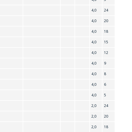
4,0
24
78M15
4,0
20
4,0
18
4,0
15
4,0
12
AMS1117A-2.85
4,0
9
AP1501-50T5
4,0
8
4,0
6
4,0
5
2,0
24
2,0
20
2,0
18