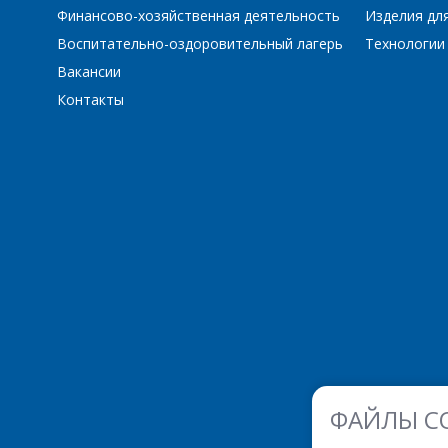
Финансово-хозяйственная деятельность
Изделия для
Воспитательно-оздоровительный лагерь
Технологии
L497B
L497D1
Вакансии
LD1117AS25TR
LD1117AS
Контакты
LD1117AST-R
LM1815
LM2576 – 15
LM2576 – 
LM2576S-5
LM2576S-
LM2596 – ADJ
LM2596S-
LM2931C
LM2940CT
LM3480
LP2954IT-
LT1085
LT1308B
ФАЙЛЫ C
M