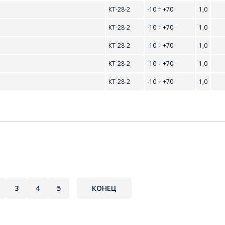
КТ-28-2
-10 ÷ +70
1,0
и
ПОИСК
КТ-28-2
-10 ÷ +70
1,0
Интересующий товар/услуга
DS1706S
DS1708
E-mail
*
КТ-28-2
-10 ÷ +70
1,0
РЕЙТИ В КОРЗИНУ
ПРОДОЛЖИТЬ ПОКУПКИ
КТ-28-2
-10 ÷ +70
1,0
Сообщение
*
КТ-28-2
-10 ÷ +70
1,0
Интересующий товар/услуга, их количество
*
ьсные
Комментарий
*
Я согласен на обработку персональных данных
*
3
4
5
КОНЕЦ
*
- обязательные поля