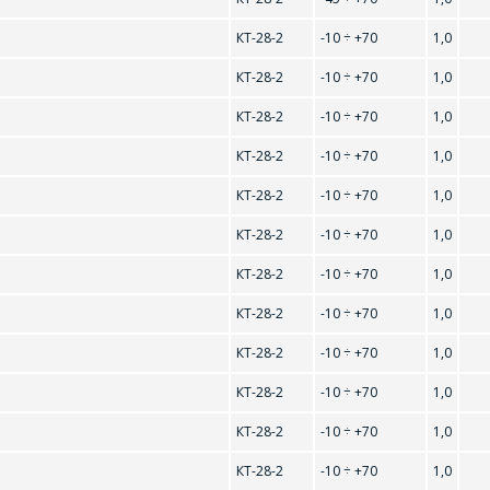
ОФОРМИТЬ ЗАКАЗ
КТ-28-2
-10 ÷ +70
1,0
78M09
78M12
КТ-28-2
-10 ÷ +70
1,0
9RC6066
ЗАДАТЬ ВОПРОС
Форма предназначена для юридических лиц и ИП.
КТ-28-2
-10 ÷ +70
1,0
Продажи физическим лицам осуществляются в ТД
"ИНТЕГРАЛ", тел.+375 (17) 350-94-32
КТ-28-2
-10 ÷ +70
1,0
СОТРУДНИКИ КОМПАНИИ С РАДОСТЬЮ
Укажите интересующее Вас изделие, и сотрудники
ОТВЕТЯТ НА ВАШИ ВОПРОСЫ
КТ-28-2
-10 ÷ +70
1,0
компании свяжутся с Вами по вопросам стоимости и
-1.5
AMS1117A-1.8
AMS1117A-2.5
сроков поставки.
КТ-28-2
-10 ÷ +70
1,0
Ваше имя
*
2V
AP1501-3.3V
AP1501-33K5
Фамилия Имя
*
КТ-28-2
-10 ÷ +70
1,0
DJ
AP1501-ADJT5
КТ-28-2
-10 ÷ +70
1,0
КТ-28-2
-10 ÷ +70
1,0
Телефон
*
Организация
*
КТ-28-2
-10 ÷ +70
1,0
КТ-28-2
-10 ÷ +70
1,0
F16
E-mail
Телефон
*
КТ-28-2
-10 ÷ +70
1,0