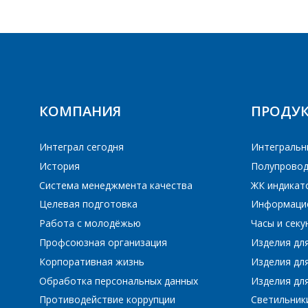
H
HT7550
I
КОМПАНИЯ
ПРОДУ
Интеграл сегодня
Интегральн
IL2576S-15
История
Полупровод
Система менеджмента качества
ЖК индикат
K
Целевая подготовка
Информаци
Работа с молодёжью
Часы и сек
KA7500B
KIA7029
Профсоюзная организация
Изделия дл
KIA7042
KIA7045
Корпоративная жизнь
Изделия дл
Обработка персональных данных
Изделия для
L
Противодействие коррупции
Светильник