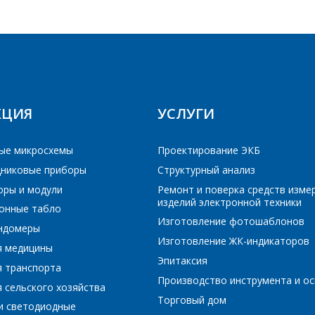
*
- обязательные поля
ОТПРАВИТЬ
ОТПРАВИТЬ
КЦИЯ
УСЛУГИ
ые микросхемы
Проектирование ЭКБ
никовые приборы
Структурный анализ
оры и модули
Ремонт и поверка средств изме
изделий электронной техники
онные табло
Изготовление фотошаблонов
ундомеры
KIA7033
KIA7037
Изготовление ЖК-индикаторов
я медицины
Эпитаксия
я транспорта
Производство инструмента и ос
 сельского хозяйства
Торговый дом
и светодиодные