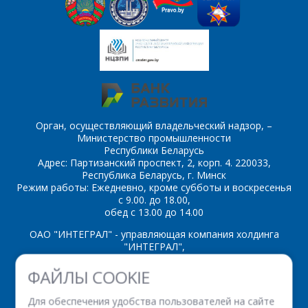
обработку
персональных данных
*
*
- обязательные
поля
Орган, осуществляющий владельческий надзор, –
Министерство промышленности
Республики Беларусь
*
- обязательные
Адрес: Партизанский проспект, 2, корп. 4. 220033,
ОТПРАВИТЬ
поля
Республика Беларусь, г. Минск
Режим работы: Ежедневно, кроме субботы и воскресенья
с 9.00. до 18.00,
обед с 13.00 до 14.00
ОТПРАВИТЬ
ОАО "ИНТЕГРАЛ" - управляющая компания холдинга
"ИНТЕГРАЛ",
ул. Казинца И.П., д.121А, комната 327, г. Минск, 220108,
ФАЙЛЫ COOKIE
Республика Беларусь
Время работы: пн-пт с 08.30 до 17.00
Для обеспечения удобства пользователей на сайте
Факс: (+375 17) 338 12 94 УНП 100386629