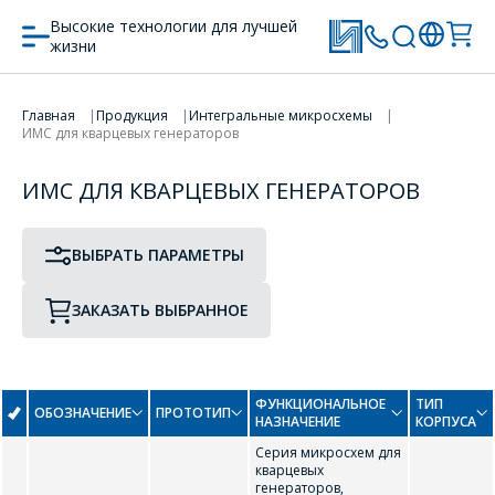
Высокие технологии для лучшей
жизни
ПРОТОТИП
ТИП КОРПУСА
Главная
Продукция
Интегральные микросхемы
ПЕРЕЙТИ В КОРЗИНУ
ИМС для кварцевых генераторов
ИМС ДЛЯ КВАРЦЕВЫХ ГЕНЕРАТОРОВ
ПРОДОЛЖИТЬ ПОКУПКИ
C
ВЫБРАТЬ ПАРАМЕТРЫ
CF5014ALx
CF5017ALx
ЗАКАЗАТЬ ВЫБРАННОЕ
ФУНКЦИОНАЛЬНОЕ
ТИП
ОБОЗНАЧЕНИЕ
ПРОТОТИП
НАЗНАЧЕНИЕ
КОРПУСА
Серия микросхем для
кварцевых
генераторов,