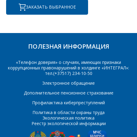
Телефон
*
ЗАКАЗАТЬ ВЫБРАННОЕ
Организация
*
E-mail
ПОИСК
Телефон
*
ПОЛЕЗНАЯ ИНФОРМАЦИЯ
Интересующий товар/
«Телефон доверия» о случаях, имеющих признаки
услуга
коррупционных правонарушений в холдинге «ИНТЕГРАЛ»:
тел.(+37517) 234-10-50
E-mail
*
Электронное обращение
Сообщение
*
Дополнительное пенсионное страхование
Интересующий товар/
Профилактика киберпреступлений
*
услуга, их количество
Политика в области охраны труда
Экологическая политика
Реестр экологической информации
Комментарий
Я согласен на
*