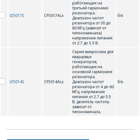
работающих на
третьей гармонике
ОФОРМИТЬ ЗАКАЗ
резонатора.
IZ5017S
CF5017ALx
б/к
Диапазон частот
резонатора от 30 до
80 МГц (зависит от
Форма предназначена
ЗАДАТЬ ВОПРОС
типономинала);
для юридических лиц
напряжение питания
и ИП.
от 2.7 до 5.5 В.
Продажи физическим
СОТРУДНИКИ
Серия микросхем для
лицам
кварцевых
осуществляются в ТД
КОМПАНИИ С
генераторов,
"ИНТЕГРАЛ", тел.+375
работающих на
РАДОСТЬЮ
(17) 350-94-32
основной гармонике
резонатора.
ОТВЕТЯТ НА
Укажите
IZ5014S
CF5014ALx
Диапазон частот
б/к
ВАШИ
резонатора от 4 до 60
интересующее Вас
МГц; напряжение
изделие, и
ВОПРОСЫ
питания от 2.7 до 5.5
сотрудники компании
В; делитель частоты
свяжутся с Вами по
зависит от
вопросам стоимости
Ваше имя
*
типономинала.
и сроков поставки.
Фамилия Имя
*