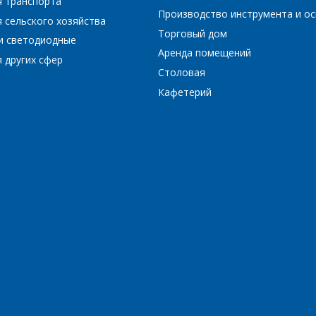
я транспорта
Производство инструмента и ос
 сельского хозяйства
Торговый дом
и светодиодные
*
- обязательные поля
Аренда помещений
 других сфер
Столовая
Кафетерий
*
- обязательные поля
ОТПРАВИТЬ
ОТПРАВИТЬ