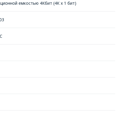
ионной емкостью 4Кбит (4К x 1 бит)
.03
°С