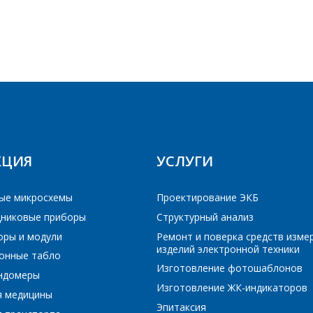
E-mail
Телефон
*
ПОИСК
Интересующий товар/услуга
E-mail
*
РЕЙТИ В КОРЗИНУ
РЕЙТИ В КОРЗИНУ
ПРОДОЛЖИТЬ ПОКУПКИ
ПРОДОЛЖИТЬ ПОКУПКИ
КЦИЯ
УСЛУГИ
Сообщение
*
Интересующий товар/услуга, их количество
*
ые микросхемы
Проектирование ЭКБ
никовые приборы
Структурный анализ
оры и модули
Ремонт и поверка средств изме
Комментарий
*
изделий электронной техники
онные табло
Изготовление фотошаблонов
Я согласен на обработку персональных данных
*
ундомеры
Изготовление ЖК-индикаторов
я медицины
Эпитаксия