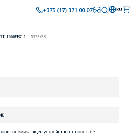
+375 (17) 371 00 07
RU
У1Т; 1666РЕ014
537РУ3Б
ИЕ
вное запоминающее устройство статическое