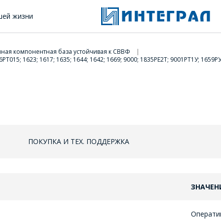
шей жизни
ная компонентная база устойчивая к СВВФ
015; 1623; 1617; 1635; 1644; 1642; 1669; 9000; 1835PE2Т; 9001РТ1У; 1659Р
ПОКУПКА И ТЕХ. ПОДДЕРЖКА
ЗНАЧЕН
Операти