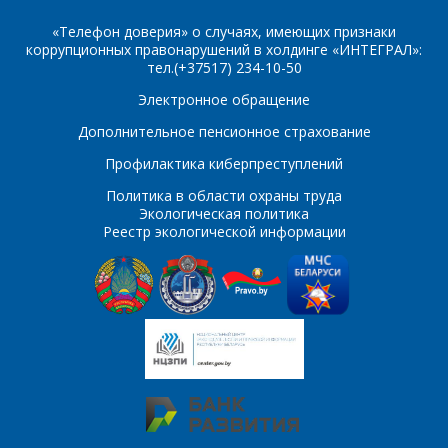
Организация
*
«Телефон доверия» о случаях, имеющих признаки
коррупционных правонарушений в холдинге «ИНТЕГРАЛ»:
E-mail
тел.(+37517) 234-10-50
ПОИСК
Электронное обращение
Телефон
*
Дополнительное пенсионное страхование
Интересующий товар/
Профилактика киберпреступлений
услуга
Политика в области охраны труда
E-mail
*
Экологическая политика
Реестр экологической информации
Сообщение
*
Интересующий товар/
*
услуга, их количество
Комментарий
Я согласен на
*
обработку
персональных данных
*