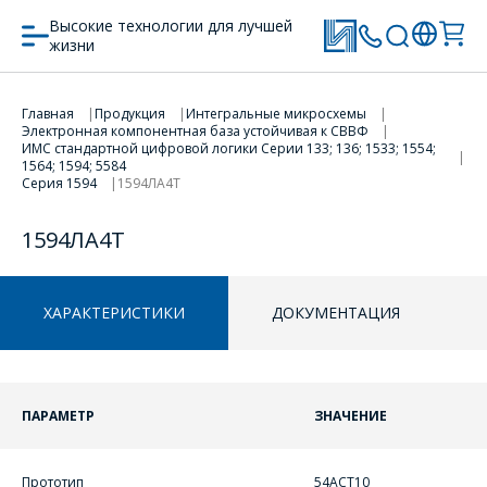
Высокие технологии для лучшей
жизни
Главная
Продукция
Интегральные микросхемы
ПЕРЕЙТИ В КОРЗИНУ
ПЕРЕЙТИ В КОРЗИНУ
Электронная компонентная база устойчивая к СВВФ
ИМС стандартной цифровой логики Серии 133; 136; 1533; 1554;
1564; 1594; 5584
Серия 1594
1594ЛА4Т
ПРОДОЛЖИТЬ ПОКУПКИ
ПРОДОЛЖИТЬ ПОКУПКИ
1594ЛА4Т
ХАРАКТЕРИСТИКИ
ДОКУМЕНТАЦИЯ
ПАРАМЕТР
ЗНАЧЕНИЕ
ОФОРМИТЬ ЗАКАЗ
Прототип
54ACT10