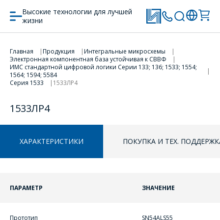
Высокие технологии для лучшей
жизни
Главная
Продукция
Интегральные микросхемы
Электронная компонентная база устойчивая к СВВФ
ПЕРЕЙТИ В КОРЗИНУ
ИМС стандартной цифровой логики Серии 133; 136; 1533; 1554;
1564; 1594; 5584
Серия 1533
1533ЛР4
ПРОДОЛЖИТЬ ПОКУПКИ
1533ЛР4
ХАРАКТЕРИСТИКИ
ПОКУПКА И ТЕХ. ПОДДЕРЖК
ПАРАМЕТР
ЗНАЧЕНИЕ
ОФОРМИТЬ ЗАКАЗ
Прототип
SN54ALS55