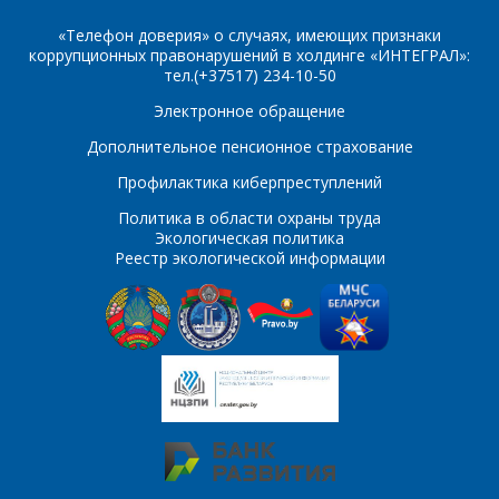
E-mail
«Телефон доверия» о случаях, имеющих признаки
коррупционных правонарушений в холдинге «ИНТЕГРАЛ»:
ПОИСК
Телефон
*
тел.(+37517) 234-10-50
Электронное обращение
Интересующий товар/
услуга
Дополнительное пенсионное страхование
E-mail
*
Профилактика киберпреступлений
Политика в области охраны труда
Сообщение
*
Экологическая политика
Реестр экологической информации
Интересующий товар/
*
услуга, их количество
Комментарий
Я согласен на
*
обработку
персональных данных
*