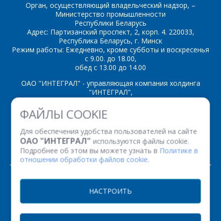
Орган, осуществляющий владельческий надзор, –
Министерство промышленности
Республики Беларусь
Адрес: Партизанский проспект, 2, корп. 4. 220033,
*
- обязательные
Республика Беларусь, г. Минск
поля
Режим работы: Ежедневно, кроме субботы и воскресенья
с 9.00. до 18.00,
обед с 13.00 до 14.00
*
- обязательные
ОТПРАВИТЬ
поля
ОАО "ИНТЕГРАЛ" - управляющая компания холдинга
"ИНТЕГРАЛ",
ул. Казинца И.П., д.121А, комната 327, г. Минск, 220108,
ФАЙЛЫ COOKIE
ОТПРАВИТЬ
Республика Беларусь
Время работы: пн-пт с 08.30 до 17.00
Для обеспечения удобства пользователей на сайте
Факс: (+375 17) 338 12 94 УНП 100386629
ОАО "ИНТЕГРАЛ"
используются файлы cookie.
Рег. номер 100386629 от 01.08.2013 г.
Подробнее об этом вы можете узнать в
Политике в
отношении обработки файлов cookie.
© 2026. Все права защищены.
НАСТРОИТЬ
Версия для печати