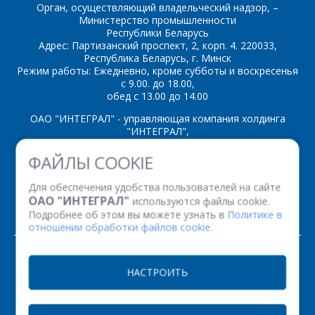
Орган, осуществляющий владельческий надзор, –
Министерство промышленности
Республики Беларусь
Адрес: Партизанский проспект, 2, корп. 4. 220033,
*
- обязательные
Республика Беларусь, г. Минск
поля
Режим работы: Ежедневно, кроме субботы и воскресенья
с 9.00. до 18.00,
обед с 13.00 до 14.00
*
- обязательные
ОТПРАВИТЬ
поля
ОАО "ИНТЕГРАЛ" - управляющая компания холдинга
"ИНТЕГРАЛ",
ул. Казинца И.П., д.121А, комната 327, г. Минск, 220108,
ФАЙЛЫ COOKIE
ОТПРАВИТЬ
Республика Беларусь
Время работы: пн-пт с 08.30 до 17.00
Для обеспечения удобства пользователей на сайте
Факс: (+375 17) 338 12 94 УНП 100386629
ОАО "ИНТЕГРАЛ"
используются файлы cookie.
Рег. номер 100386629 от 01.08.2013 г.
Подробнее об этом вы можете узнать в
Политике в
отношении обработки файлов cookie.
© 2026. Все права защищены.
НАСТРОИТЬ
Версия для печати