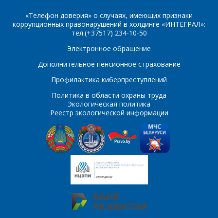
E-mail
«Телефон доверия» о случаях, имеющих признаки
коррупционных правонарушений в холдинге «ИНТЕГРАЛ»:
ПОИСК
Телефон
*
тел.(+37517) 234-10-50
Электронное обращение
Интересующий товар/
услуга
Дополнительное пенсионное страхование
E-mail
*
Профилактика киберпреступлений
Политика в области охраны труда
Сообщение
*
Экологическая политика
Реестр экологической информации
Интересующий товар/
*
услуга, их количество
Комментарий
Я согласен на
*
обработку
персональных данных
*