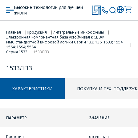
Высокие технологии для лучшей
жизни
Главная
Продукция
Интегральные микросхемы
Электронная компонентная база устойчивая к СВВФ
ПЕРЕЙТИ В КОРЗИНУ
ИМС стандартной цифровой логики Серии 133; 136; 1533; 1554;
1564; 1594; 5584
Серия 1533
1533ЛП3
ПРОДОЛЖИТЬ ПОКУПКИ
1533ЛП3
ХАРАКТЕРИСТИКИ
ПОКУПКА И ТЕХ. ПОДДЕРЖК
ПАРАМЕТР
ЗНАЧЕНИЕ
ОФОРМИТЬ ЗАКАЗ
Прототип
отсутствует