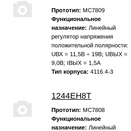
Прототип:
МС7809
Функциональное
назначение:
Линейный
регулятоp напpяжения
положительной полярности:
UВХ = 11,5В ÷ 19В; UВЫХ =
9,0В; IВЫХ = 1,5А
Тип корпуса:
4116.4-3
1244ЕН8Т
Прототип:
МС7808
Функциональное
назначение:
Линейный