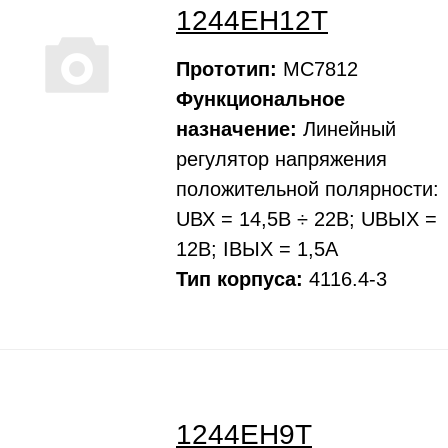
1244ЕН12Т
Прототип:
МС7812
Функциональное
назначение:
Линейный
регулятоp напpяжения
положительной полярности:
UВХ = 14,5В ÷ 22В; UВЫХ =
12В; IВЫХ = 1,5А
Тип корпуса:
4116.4-3
1244ЕН9Т