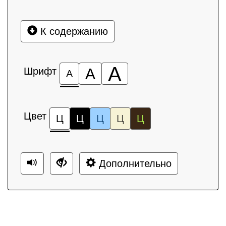
К содержанию
А
Шрифт
А
А
Цвет
Ц
Ц
Ц
Ц
Ц
Дополнительно