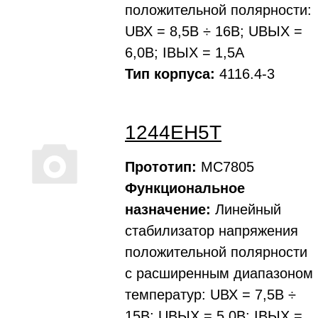
положительной полярности:
UВХ = 8,5В ÷ 16В; UВЫХ =
6,0В; IВЫХ = 1,5А
Тип корпуса:
4116.4-3
1244ЕН5Т
Прототип:
MС7805
Функциональное
назначение:
Линейный
стабилизатор напряжения
положительной полярности
с расширенным диапазоном
температур: UВХ = 7,5В ÷
15В; UВЫХ = 5,0В; IВЫХ =