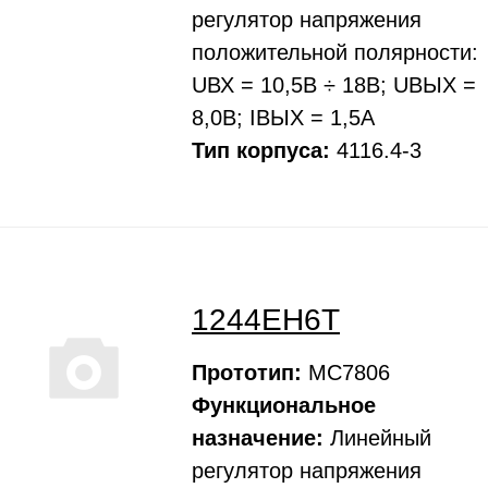
регулятоp напpяжения
положительной полярности:
UВХ = 10,5В ÷ 18В; UВЫХ =
8,0В; IВЫХ = 1,5А
Тип корпуса:
4116.4-3
1244ЕН6Т
Прототип:
МС7806
Функциональное
назначение:
Линейный
регулятоp напpяжения