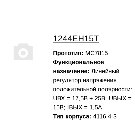
1244ЕН15Т
Прототип:
МС7815
Функциональное
назначение:
Линейный
регулятоp напpяжения
положительной полярности:
UВХ = 17,5В ÷ 25В; UВЫХ =
15В; IВЫХ = 1,5А
Тип корпуса:
4116.4-3