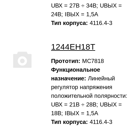
UВХ = 27В ÷ 34В; UВЫХ =
24В; IВЫХ = 1,5А
Тип корпуса:
4116.4-3
1244ЕН18Т
Прототип:
МС7818
Функциональное
назначение:
Линейный
регулятоp напpяжения
положительной полярности:
UВХ = 21В ÷ 28В; UВЫХ =
18В; IВЫХ = 1,5А
Тип корпуса:
4116.4-3