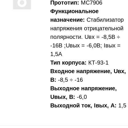
Прототип:
MC7906
Функциональное
назначение:
Стабилизатор
напряжения отрицательной
полярности. Uвх = -8,5В ÷
-16В ;Uвых = -6,0В; Iвых =
1,5А
Тип корпуса:
КТ-93-1
Входное напряжение, Uвх,
В:
-8,5 ÷ -16
Выходное напряжение,
Uвых, В:
-6,0
Выходной ток, Iвых, A:
1,5