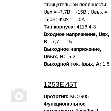
отрицательной полярности:
Uвх = -7,7В ÷ -15В ; Uвых =
-5,0В; Iвых = 1,5А
Тип корпуса:
4116.4-3
Входное напряжение, Uвх,
В:
-7,7 ÷ -15
Выходное напряжение,
Uвых, В:
-5,2
Выходной ток, Iвых, A:
1,5
1253ЕИ5Т
Прототип:
МС7905
Функциональное