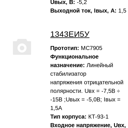
Uвых, В:
-5,2
Выходной ток, Iвых, A:
1,5
1343ЕИ5У
Прототип:
MC7905
Функциональное
назначение:
Линейный
стабилизатор
напряжения отрицательной
полярности. Uвх = -7,5В ÷
-15В ;Uвых = -5,0В; Iвых =
1,5А
Тип корпуса:
КТ-93-1
Входное напряжение, Uвх,