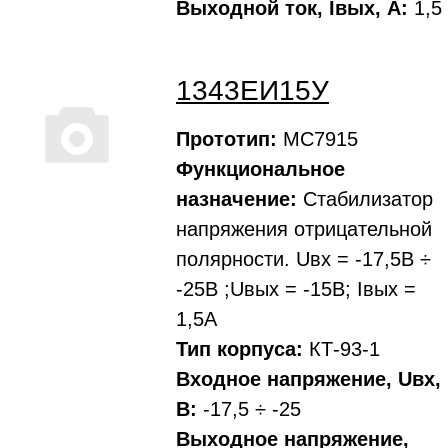
Выходной ток, Iвых, A:
1,5
1343ЕИ15У
Прототип:
MC7915
Функциональное
назначение:
Стабилизатор
напряжения отрицательной
полярности. Uвх = -17,5В ÷
-25В ;Uвых = -15В; Iвых =
1,5А
Тип корпуса:
КТ-93-1
Входное напряжение, Uвх,
В:
-17,5 ÷ -25
Выходное напряжение,