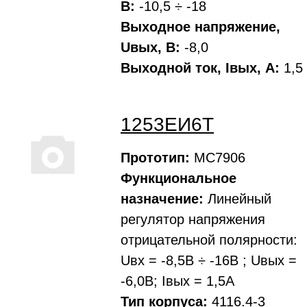
В:
-10,5 ÷ -18
Выходное напряжение,
Uвых, В:
-8,0
Выходной ток, Iвых, A:
1,5
1253ЕИ6Т
Прототип:
МС7906
Функциональное
назначение:
Линейный
регулятор напряжения
отрицательной полярности:
Uвх = -8,5В ÷ -16В ; Uвых =
-6,0В; Iвых = 1,5А
Тип корпуса:
4116.4-3