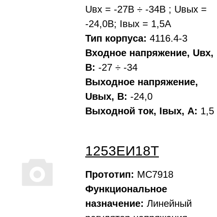
Uвх = -27В ÷ -34В ; Uвых =
-24,0В; Iвых = 1,5А
Тип корпуса:
4116.4-3
Входное напряжение, Uвх,
В:
-27 ÷ -34
Выходное напряжение,
Uвых, В:
-24,0
Выходной ток, Iвых, A:
1,5
1253ЕИ18Т
Прототип:
МС7918
Функциональное
назначение:
Линейный