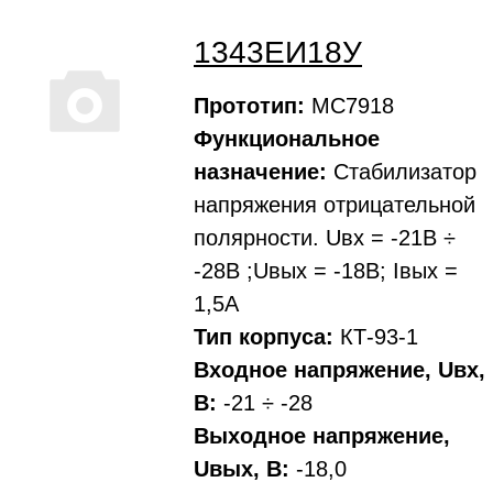
1343ЕИ18У
Прототип:
MC7918
Функциональное
назначение:
Стабилизатор
напряжения отрицательной
полярности. Uвх = -21В ÷
-28В ;Uвых = -18В; Iвых =
1,5А
Тип корпуса:
КТ-93-1
Входное напряжение, Uвх,
В:
-21 ÷ -28
Выходное напряжение,
Uвых, В:
-18,0