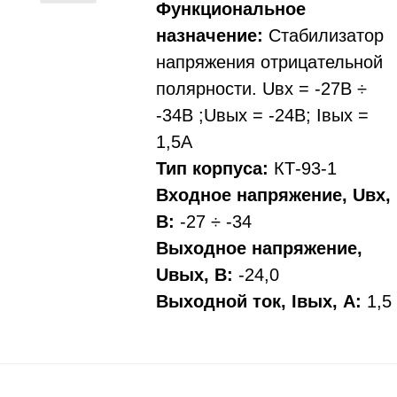
Функциональное
назначение:
Стабилизатор
напряжения отрицательной
полярности. Uвх = -27В ÷
-34В ;Uвых = -24В; Iвых =
1,5А
Тип корпуса:
КТ-93-1
Входное напряжение, Uвх,
В:
-27 ÷ -34
Выходное напряжение,
Uвых, В:
-24,0
Выходной ток, Iвых, A:
1,5