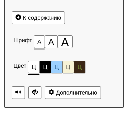
К содержанию
А
Шрифт
А
А
Цвет
Ц
Ц
Ц
Ц
Ц
Дополнительно