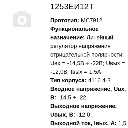
1253ЕИ12Т
Прототип:
МС7912
Функциональное
назначение:
Линейный
регулятор напряжения
отрицательной полярности:
Uвх = -14,5В ÷ -22В; Uвых =
-12,0В; Iвых = 1,5А
Тип корпуса:
4116.4-3
Входное напряжение, Uвх,
В:
-14,5 ÷ -22
Выходное напряжение,
Uвых, В:
-12,0
Выходной ток, Iвых, A:
1,5