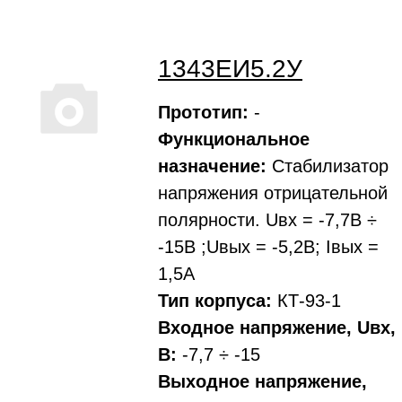
1343ЕИ5.2У
Прототип:
-
Функциональное
назначение:
Стабилизатор
напряжения отрицательной
полярности. Uвх = -7,7В ÷
-15В ;Uвых = -5,2В; Iвых =
1,5А
Тип корпуса:
КТ-93-1
Входное напряжение, Uвх,
В:
-7,7 ÷ -15
Выходное напряжение,