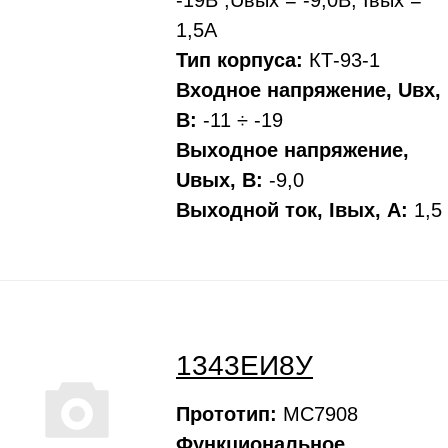
-19В ;Uвых = -9,0В; Iвых =
1,5А
Тип корпуса:
КТ-93-1
Входное напряжение, Uвх,
В:
-11 ÷ -19
Выходное напряжение,
Uвых, В:
-9,0
Выходной ток, Iвых, A:
1,5
1343ЕИ8У
Прототип:
MC7908
Функциональное