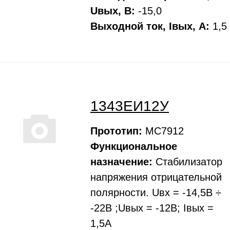
Uвых, В:
-15,0
Выходной ток, Iвых, A:
1,5
1343ЕИ12У
Прототип:
MC7912
Функциональное
назначение:
Стабилизатор
напряжения отрицательной
полярности. Uвх = -14,5В ÷
-22В ;Uвых = -12В; Iвых =
1,5А