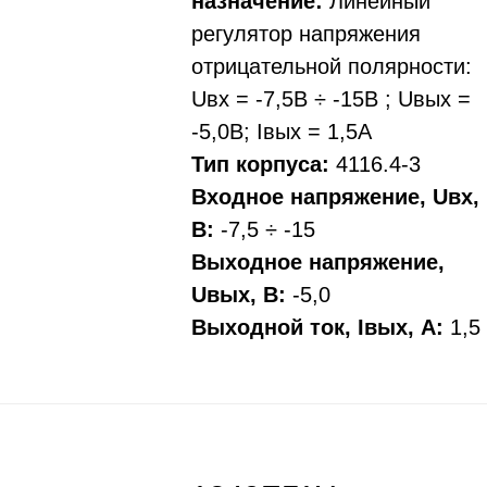
назначение:
Линейный
регулятор напряжения
отрицательной полярности:
Uвх = -7,5В ÷ -15В ; Uвых =
-5,0В; Iвых = 1,5А
Тип корпуса:
4116.4-3
Входное напряжение, Uвх,
В:
-7,5 ÷ -15
Выходное напряжение,
Uвых, В:
-5,0
Выходной ток, Iвых, A:
1,5