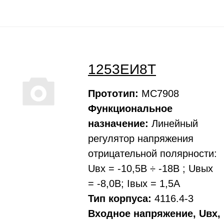
1253ЕИ8Т
Прототип:
МС7908
Функциональное
назначение:
Линейный
регулятор напряжения
отрицательной полярности:
Uвх = -10,5В ÷ -18В ; Uвых
= -8,0В; Iвых = 1,5А
Тип корпуса:
4116.4-3
Входное напряжение, Uвх,