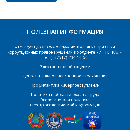
Телефон
*
Организация
*
ПОЛЕЗНАЯ ИНФОРМАЦИЯ
E-mail
«Телефон доверия» о случаях, имеющих признаки
ПОИСК
Телефон
*
коррупционных правонарушений в холдинге «ИНТЕГРАЛ»:
тел.(+37517) 234-10-50
Интересующий товар/
Электронное обращение
услуга
Дополнительное пенсионное страхование
E-mail
*
Профилактика киберпреступлений
Сообщение
*
Политика в области охраны труда
Экологическая политика
Интересующий товар/
Реестр экологической информации
*
услуга, их количество