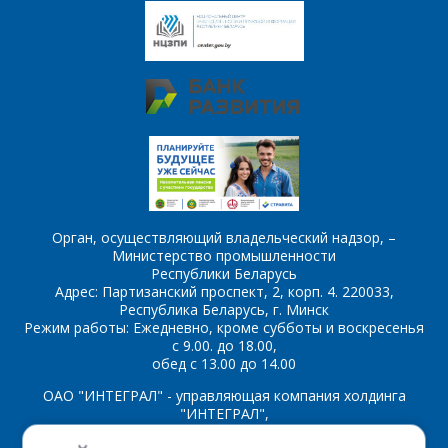
Комментарий
Я согласен на
*
обработку
персональных данных
*
*
- обязательные
поля
Орган, осуществляющий владельческий надзор, –
Министерство промышленности
*
- обязательные
ОТПРАВИТЬ
Республики Беларусь
поля
Адрес: Партизанский проспект, 2, корп. 4. 220033,
Республика Беларусь, г. Минск
Режим работы: Ежедневно, кроме субботы и воскресенья
ОТПРАВИТЬ
с 9.00. до 18.00,
обед с 13.00 до 14.00
ОАО "ИНТЕГРАЛ" - управляющая компания холдинга
"ИНТЕГРАЛ",
ул. Казинца И.П., д.121А, комната 327, г. Минск, 220108,