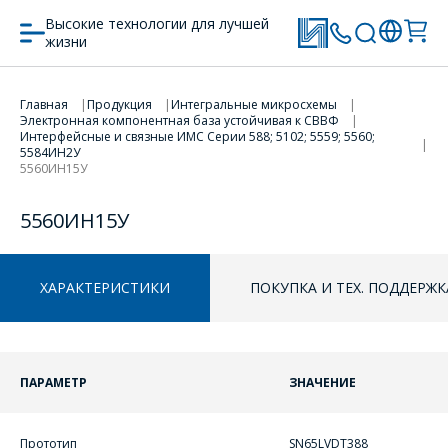
Высокие технологии для лучшей
жизни
Главная
Продукция
Интегральные микросхемы
Электронная компонентная база устойчивая к СВВФ
ПЕРЕЙТИ В КОРЗИНУ
Интерфейсные и связные ИМС Серии 588; 5102; 5559; 5560;
5584ИН2У
5560ИН15У
ПРОДОЛЖИТЬ ПОКУПКИ
5560ИН15У
ХАРАКТЕРИСТИКИ
ПОКУПКА И ТЕХ. ПОДДЕРЖК
ПАРАМЕТР
ЗНАЧЕНИЕ
ОФОРМИТЬ ЗАКАЗ
Прототип
SN65LVDT388