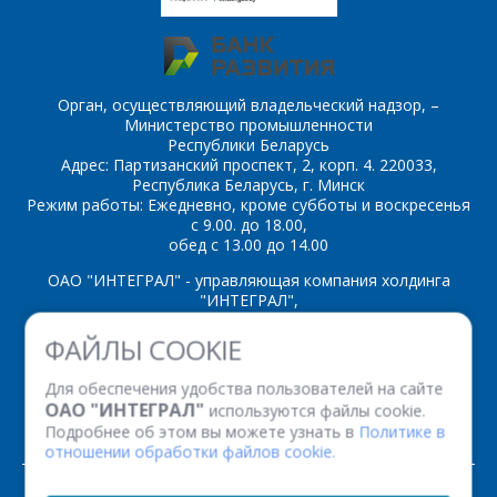
Орган, осуществляющий владельческий надзор, –
Министерство промышленности
*
- обязательные
Республики Беларусь
поля
Адрес: Партизанский проспект, 2, корп. 4. 220033,
Республика Беларусь, г. Минск
Режим работы: Ежедневно, кроме субботы и воскресенья
*
- обязательные
ОТПРАВИТЬ
с 9.00. до 18.00,
поля
обед с 13.00 до 14.00
ОАО "ИНТЕГРАЛ" - управляющая компания холдинга
"ИНТЕГРАЛ",
ОТПРАВИТЬ
ул. Казинца И.П., д.121А, комната 327, г. Минск, 220108,
ФАЙЛЫ COOKIE
Республика Беларусь
Время работы: пн-пт с 08.30 до 17.00
Для обеспечения удобства пользователей на сайте
Факс: (+375 17) 338 12 94 УНП 100386629
ОАО "ИНТЕГРАЛ"
используются файлы cookie.
Рег. номер 100386629 от 01.08.2013 г.
Подробнее об этом вы можете узнать в
Политике в
отношении обработки файлов cookie.
© 2026. Все права защищены.