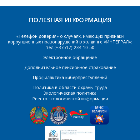
Организация
*
E-mail
ПОЛЕЗНАЯ ИНФОРМАЦИЯ
ПОИСК
Телефон
*
«Телефон доверия» о случаях, имеющих признаки
коррупционных правонарушений в холдинге «ИНТЕГРАЛ»:
Интересующий товар/
тел.(+37517) 234-10-50
услуга
Электронное обращение
E-mail
*
Дополнительное пенсионное страхование
Профилактика киберпреступлений
Сообщение
*
Политика в области охраны труда
Интересующий товар/
*
Экологическая политика
услуга, их количество
Реестр экологической информации
Комментарий
Я согласен на
*
обработку
персональных данных
*