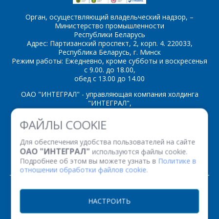
Орган, осуществляющий владельческий надзор, –
Министерство промышленности
Республики Беларусь
*
- обязательные
Адрес: Партизанский проспект, 2, корп. 4. 220033,
поля
Республика Беларусь, г. Минск
Режим работы: Ежедневно, кроме субботы и воскресенья
с 9.00. до 18.00,
обед с 13.00 до 14.00
*
- обязательные
ОТПРАВИТЬ
поля
ОАО "ИНТЕГРАЛ" - управляющая компания холдинга
"ИНТЕГРАЛ",
ОТПРАВИТЬ
ул. Казинца И.П., д.121А, комната 327, г. Минск, 220108,
ФАЙЛЫ COOKIE
Республика Беларусь
Время работы: пн-пт с 08.30 до 17.00
Для обеспечения удобства пользователей на сайте
Факс: (+375 17) 338 12 94 УНП 100386629
ОАО "ИНТЕГРАЛ"
используются файлы cookie.
Рег. номер 100386629 от 01.08.2013 г.
Подробнее об этом вы можете узнать в
Политике в
отношении обработки файлов cookie.
© 2026. Все права защищены.
НАСТРОИТЬ
Версия для печати