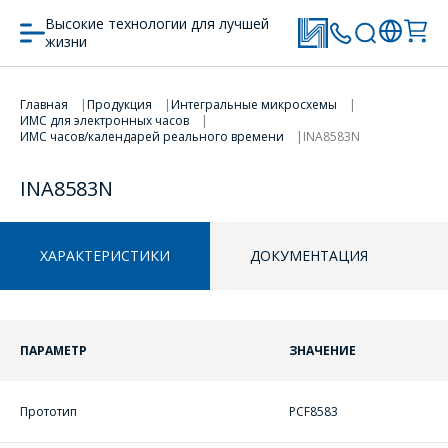
Высокие технологии для лучшей
жизни
Главная
Продукция
Интегральные микросхемы
ИМС для электронных часов
ПЕРЕЙТИ В КОРЗИНУ
ПЕРЕЙТИ В КОРЗИНУ
ИМС часов/календарей реального времени
INA8583N
ПРОДОЛЖИТЬ ПОКУПКИ
ПРОДОЛЖИТЬ ПОКУПКИ
INA8583N
ХАРАКТЕРИСТИКИ
ДОКУМЕНТАЦИЯ
ПАРАМЕТР
ЗНАЧЕНИЕ
ОФОРМИТЬ ЗАКАЗ
Прототип
PCF8583