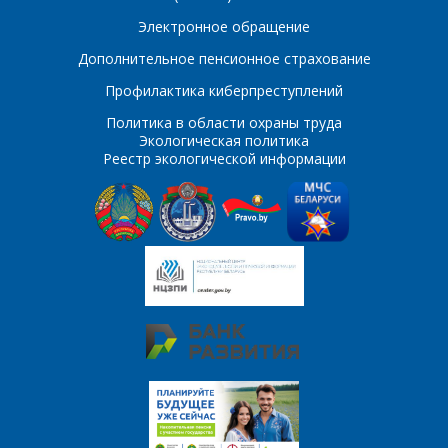
E-mail
Электронное обращение
Дополнительное пенсионное страхование
ПОИСК
Телефон
*
Профилактика киберпреступлений
Интересующий товар/
Политика в области охраны труда
услуга
Экологическая политика
Реестр экологической информации
E-mail
*
Сообщение
*
Интересующий товар/
*
услуга, их количество
Комментарий
Я согласен на
*
обработку
персональных данных
*