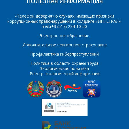
ПОЛЕЗНАЯ ИНФОРМАЦИЯ
персональных данных
*
54AC299
54AC30
54AC32
54AC34
«Телефон доверия» о случаях, имеющих признаки
коррупционных правонарушений в холдинге «ИНТЕГРАЛ»:
тел.(+37517) 234-10-50
54AC373
54AC374
Электронное обращение
54AC393
54AC51
*
- обязательные
поля
Дополнительное пенсионное страхование
54AC533
54AC534
Профилактика киберпреступлений
*
- обязательные
ОТПРАВИТЬ
54AC54
54AC574
Политика в области охраны труда
поля
Экологическая политика
Реестр экологической информации
54AC74
54AC85
ОТПРАВИТЬ
54AC86
54ACT00
54ACT02
54ACT04
54ACT08
54ACT10
54ACT109
54ACT11