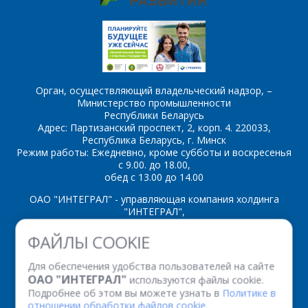
54ACT112
54ACT125
54ACT138
54ACT139
54ACT14
54ACT155
Орган, осуществляющий владельческий надзор, –
54ACT157
54ACT158
Министерство промышленности
Республики Беларусь
54ACT161
54ACT163
Адрес: Партизанский проспект, 2, корп. 4. 220033,
Республика Беларусь, г. Минск
54ACT192
54ACT193
Режим работы: Ежедневно, кроме субботы и воскресенья
с 9.00. до 18.00,
обед с 13.00 до 14.00
54ACT20
54ACT21
ОАО "ИНТЕГРАЛ" - управляющая компания холдинга
54ACT240
54ACT241
"ИНТЕГРАЛ",
ул. Казинца И.П., д.121А, комната 327, г. Минск, 220108,
54ACT244
54ACT245
ФАЙЛЫ COOKIE
Республика Беларусь
Время работы: пн-пт с 08.30 до 17.00
54ACT257
54ACT258
Для обеспечения удобства пользователей на сайте
Факс: (+375 17) 338 12 94 УНП 100386629
ОАО "ИНТЕГРАЛ"
используются файлы cookie.
Рег. номер 100386629 от 01.08.2013 г.
54ACT27
54ACT273
Подробнее об этом вы можете узнать в
Политике в
отношении обработки файлов cookie.