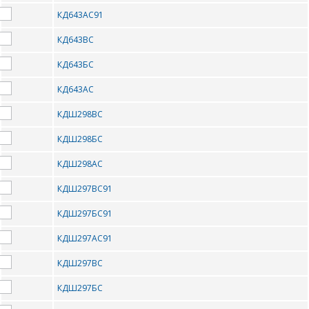
1675РТ014
1N5819
КД643АС91
20TQ045
20TQ060
КД643ВС
25CTQ045
2N2218
КД643БС
2N2219
2N2219A
КД643АС
КДШ298ВС
2N2221
2N2222
КДШ298БС
2N2369
2N2646
КДШ298АС
2N2647
2N3725
КДШ297ВС91
2N3904
2N3906
КДШ297БС91
2N4411
2N4870
КДШ297АС91
2N4871
2N5400
КДШ297ВС
2N5401
2N5550
КДШ297БС