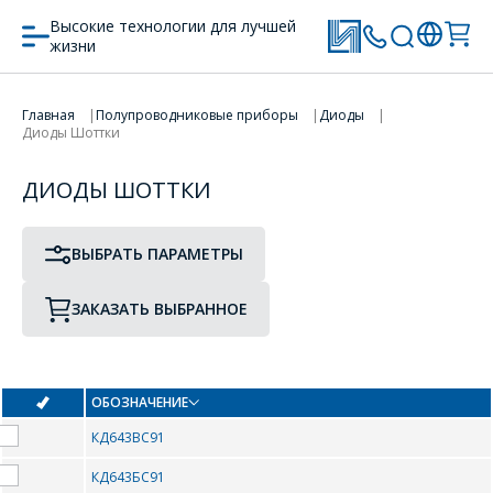
Высокие технологии для лучшей
жизни
ПРОТОТИП
ТИП КОРПУСА
ПЕРЕЙТИ В КОРЗИНУ
Главная
Полупроводниковые приборы
Диоды
Диоды Шоттки
ПРОДОЛЖИТЬ ПОКУПКИ
ДИОДЫ ШОТТКИ
0-9
ВЫБРАТЬ ПАРАМЕТРЫ
-
10JTF20
ЗАКАЗАТЬ ВЫБРАННОЕ
1121CA1
12TQ045
12TQ060
1344ЕН1.8У
ОБОЗНАЧЕНИЕ
1463УД4
1486СК1
КД643ВС91
1486УД4Т
15CTQ45
КД643БС91