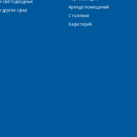
и светодиодные
Аренда помещений
 других сфер
Столовая
Кафетерий
Комментарий
*
Я согласен на обработку персональных данных
*
*
- обязательные поля
*
- обязательные поля
ОТПРАВИТЬ
ОТПРАВИТЬ