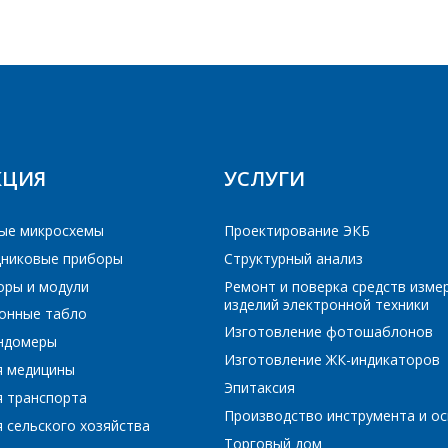
Укажите интересующее Вас изделие, и сотрудники
ОТВЕТЯТ НА ВАШИ ВОПРОСЫ
компании свяжутся с Вами по вопросам стоимости и
сроков поставки.
Ваше имя
*
Фамилия Имя
*
Телефон
*
Организация
*
КЦИЯ
УСЛУГИ
ые микросхемы
Проектирование ЭКБ
E-mail
никовые приборы
Структурный анализ
Телефон
*
оры и модули
Ремонт и поверка средств изме
изделий электронной техники
онные табло
ПОИСК
Изготовление фотошаблонов
ундомеры
Интересующий товар/услуга
E-mail
*
Изготовление ЖК-индикаторов
я медицины
Эпитаксия
РЕЙТИ В КОРЗИНУ
РЕЙТИ В КОРЗИНУ
ПРОДОЛЖИТЬ ПОКУПКИ
ПРОДОЛЖИТЬ ПОКУПКИ
я транспорта
Производство инструмента и ос
 сельского хозяйства
Сообщение
*
Торговый дом
Интересующий товар/услуга, их количество
*