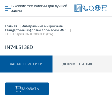
Высокие технологии для лучшей
жизни
Главная
Интегральные микросхемы
Стандартные цифровые логические ИМС
ПЕРЕЙТИ В КОРЗИНУ
ПЕРЕЙТИ В КОРЗИНУ
ТТЛШ Серия IN74LSXXXN, D (DW)
ПРОДОЛЖИТЬ ПОКУПКИ
ПРОДОЛЖИТЬ ПОКУПКИ
IN74LS138D
ОФОРМИТЬ ЗАКАЗ
ХАРАКТЕРИСТИКИ
ДОКУМЕНТАЦИЯ
Форма предназначена
ЗАДАТЬ ВОПРОС
для юридических лиц
и ИП.
ЗАКАЗАТЬ
Продажи физическим
СОТРУДНИКИ
лицам
осуществляются в ТД
КОМПАНИИ С
"ИНТЕГРАЛ", тел.+375
РАДОСТЬЮ
(17) 350-94-32