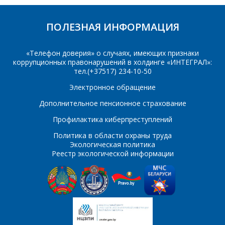
ОТВЕТЯТ НА
Укажите
ПОЛЕЗНАЯ ИНФОРМАЦИЯ
ВАШИ
интересующее Вас
изделие, и
ВОПРОСЫ
сотрудники компании
«Телефон доверия» о случаях, имеющих признаки
свяжутся с Вами по
коррупционных правонарушений в холдинге «ИНТЕГРАЛ»:
вопросам стоимости
Ваше имя
*
тел.(+37517) 234-10-50
и сроков поставки.
Электронное обращение
Фамилия Имя
*
Дополнительное пенсионное страхование
Телефон
*
Профилактика киберпреступлений
Политика в области охраны труда
Организация
*
Экологическая политика
Реестр экологической информации
E-mail
ПОИСК
Телефон
*
Интересующий товар/
услуга