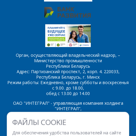
E-mail
*
Сообщение
*
Интересующий товар/
*
услуга, их количество
Орган, осуществляющий владельческий надзор, –
Министерство промышленности
Комментарий
Я согласен на
*
Республики Беларусь
обработку
Адрес: Партизанский проспект, 2, корп. 4. 220033,
персональных данных
*
Республика Беларусь, г. Минск
Режим работы: Ежедневно, кроме субботы и воскресенья
с 9.00. до 18.00,
обед с 13.00 до 14.00
ОАО "ИНТЕГРАЛ" - управляющая компания холдинга
"ИНТЕГРАЛ",
*
- обязательные
ул. Казинца И.П., д.121А, комната 327, г. Минск, 220108,
ФАЙЛЫ COOKIE
поля
Республика Беларусь
Время работы: пн-пт с 08.30 до 17.00
Для обеспечения удобства пользователей на сайте
Факс: (+375 17) 338 12 94 УНП 100386629