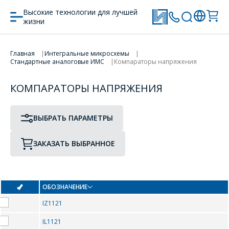
Высокие технологии для лучшей
жизни
ПРОТОТИП
ТИП КОРПУСА
Главная
Интегральные микросхемы
ПЕРЕЙТИ В КОРЗИНУ
Стандартные аналоговые ИМС
Компараторы напряжения
КОМПАРАТОРЫ НАПРЯЖЕНИЯ
ПРОДОЛЖИТЬ ПОКУПКИ
0-9
ВЫБРАТЬ ПАРАМЕТРЫ
-
10JTF20
ЗАКАЗАТЬ ВЫБРАННОЕ
1121CA1
12TQ045
12TQ060
1344ЕН1.8У
ОБОЗНАЧЕНИЕ
1463УД4
1486СК1
IZ1121
1486УД4Т
15CTQ45
IL1121