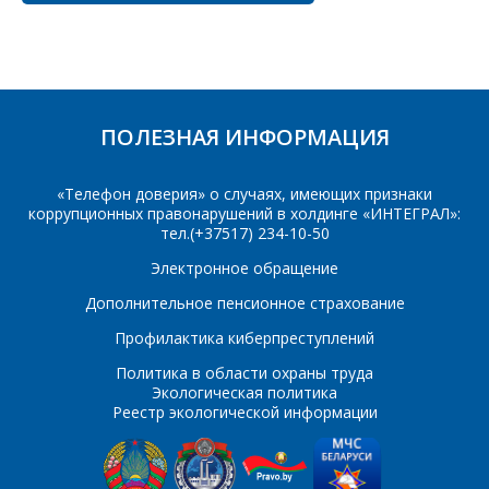
2N5551
2SC495
Организация
*
2SC496
2SK2498
E-mail
30CTQ060
30CTQ100
ПОЛЕЗНАЯ ИНФОРМАЦИЯ
ПОИСК
Телефон
*
30CTQ80
30CTQ90
Интересующий товар/
«Телефон доверия» о случаях, имеющих признаки
услуга
54AC00
54AC02
коррупционных правонарушений в холдинге «ИНТЕГРАЛ»:
тел.(+37517) 234-10-50
E-mail
*
54AC04
54AC08
Электронное обращение
54AC10
54AC109
Дополнительное пенсионное страхование
Сообщение
*
Профилактика киберпреступлений
54AC11
54AC112
Интересующий товар/
*
услуга, их количество
Политика в области охраны труда
54AC125
54AC138
Экологическая политика
Реестр экологической информации
54AC139
54AC14
Комментарий
Я согласен на
*
54AC151
54AC153
обработку