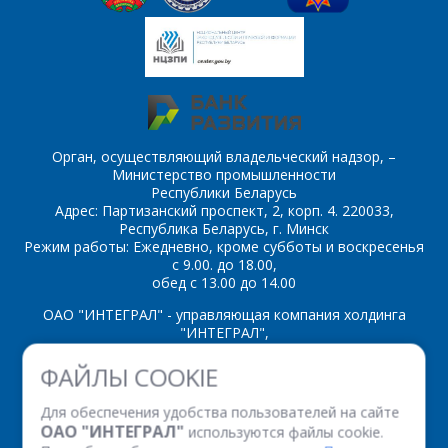
персональных данных
*
54AC155
54AC157
54AC158
54AC161
54AC163
54AC174
*
- обязательные
54AC175
54AC192
Орган, осуществляющий владельческий надзор, –
поля
Министерство промышленности
Республики Беларусь
54AC193
54AC20
Адрес: Партизанский проспект, 2, корп. 4. 220033,
*
- обязательные
ОТПРАВИТЬ
Республика Беларусь, г. Минск
54AC21
54AC240
поля
Режим работы: Ежедневно, кроме субботы и воскресенья
с 9.00. до 18.00,
54AC241
54AC244
обед с 13.00 до 14.00
ОТПРАВИТЬ
ОАО "ИНТЕГРАЛ" - управляющая компания холдинга
54AC245
54AC251
"ИНТЕГРАЛ",
54AC253
54AC257
ул. Казинца И.П., д.121А, комната 327, г. Минск, 220108,
ФАЙЛЫ COOKIE
Республика Беларусь
54AC258
54AC273
Время работы: пн-пт с 08.30 до 17.00
Для обеспечения удобства пользователей на сайте
Факс: (+375 17) 338 12 94 УНП 100386629
ОАО "ИНТЕГРАЛ"
используются файлы cookie.
Рег. номер 100386629 от 01.08.2013 г.
54AC279
54AC280