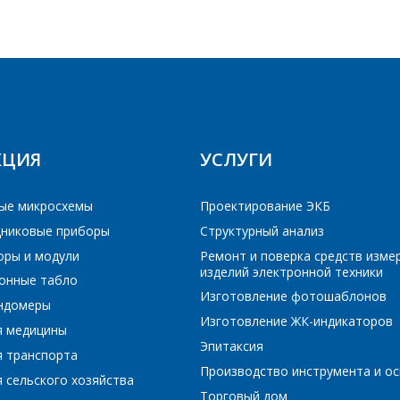
Укажите интересующее Вас изделие, и сотрудники
ОТВЕТЯТ НА ВАШИ ВОПРОСЫ
компании свяжутся с Вами по вопросам стоимости и
сроков поставки.
Ваше имя
*
Фамилия Имя
*
Телефон
*
Организация
*
КЦИЯ
УСЛУГИ
ые микросхемы
Проектирование ЭКБ
E-mail
никовые приборы
Структурный анализ
Телефон
*
оры и модули
Ремонт и поверка средств изме
изделий электронной техники
онные табло
ПОИСК
Изготовление фотошаблонов
ундомеры
Интересующий товар/услуга
E-mail
*
Изготовление ЖК-индикаторов
я медицины
Эпитаксия
РЕЙТИ В КОРЗИНУ
ПРОДОЛЖИТЬ ПОКУПКИ
я транспорта
Производство инструмента и ос
 сельского хозяйства
Сообщение
*
Торговый дом
Интересующий товар/услуга, их количество
*