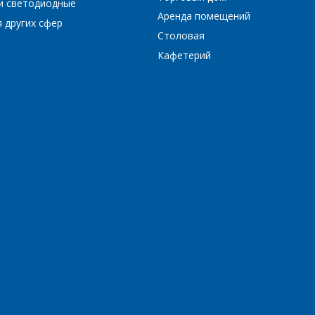
и светодиодные
Аренда помещений
 других сфер
Столовая
Кафетерий
Комментарий
*
Я согласен на обработку персональных данных
*
*
- обязательные поля
*
- обязательные поля
ОТПРАВИТЬ
ОТПРАВИТЬ