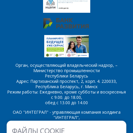
E-mail
*
Сообщение
*
Интересующий товар/
*
услуга, их количество
Орган, осуществляющий владельческий надзор, –
Комментарий
Я согласен на
*
Министерство промышленности
обработку
Республики Беларусь
персональных данных
*
Адрес: Партизанский проспект, 2, корп. 4. 220033,
Республика Беларусь, г. Минск
Режим работы: Ежедневно, кроме субботы и воскресенья
с 9.00. до 18.00,
обед с 13.00 до 14.00
ОАО "ИНТЕГРАЛ" - управляющая компания холдинга
"ИНТЕГРАЛ",
*
- обязательные
поля
ул. Казинца И.П., д.121А, комната 327, г. Минск, 220108,
ФАЙЛЫ COOKIE
Республика Беларусь