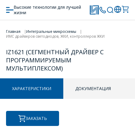
Высокие технологии для лучшей
жизни
Главная
Интегральные микросхемы
ИМС драйверов светодиодов, ЖКИ, контроллеров ЖКИ
ПЕРЕЙТИ В КОРЗИНУ
ПЕРЕЙТИ В КОРЗИНУ
IZ1621 (СЕГМЕНТНЫЙ ДРАЙВЕР С
ПРОДОЛЖИТЬ ПОКУПКИ
ПРОДОЛЖИТЬ ПОКУПКИ
ПРОГРАММИРУЕМЫМ
МУЛЬТИПЛЕКСОМ)
ОФОРМИТЬ ЗАКАЗ
ХАРАКТЕРИСТИКИ
ДОКУМЕНТАЦИЯ
Форма предназначена
ЗАДАТЬ ВОПРОС
для юридических лиц
и ИП.
Продажи физическим
ЗАКАЗАТЬ
СОТРУДНИКИ
лицам
осуществляются в ТД
КОМПАНИИ С
"ИНТЕГРАЛ", тел.+375