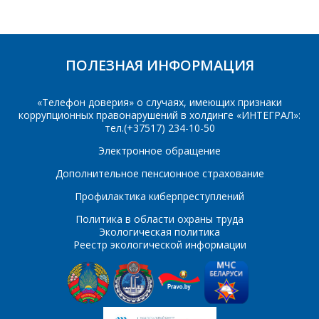
РАДОСТЬЮ
(17) 350-94-32
ОТВЕТЯТ НА
Укажите
ВАШИ
интересующее Вас
ПОЛЕЗНАЯ ИНФОРМАЦИЯ
изделие, и
ВОПРОСЫ
сотрудники компании
свяжутся с Вами по
«Телефон доверия» о случаях, имеющих признаки
вопросам стоимости
Ваше имя
*
коррупционных правонарушений в холдинге «ИНТЕГРАЛ»:
и сроков поставки.
тел.(+37517) 234-10-50
Фамилия Имя
*
Электронное обращение
Дополнительное пенсионное страхование
Телефон
*
Профилактика киберпреступлений
Организация
*
Политика в области охраны труда
Экологическая политика
E-mail
Реестр экологической информации
ПОИСК
Телефон
*
Интересующий товар/
услуга