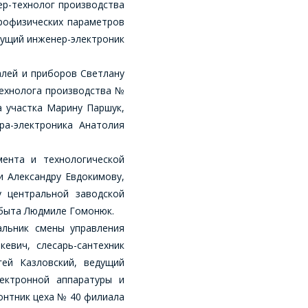
ер-технолог производства
трофизических параметров
дущий инженер-электроник
алей и приборов Светлану
технолога производства №
а участка Марину Паршук,
а-электроника Анатолия
мента и технологической
и Александру Евдокимову,
у центральной заводской
сбыта Людмиле Гомонюк.
альник смены управления
евич, слесарь-сантехник
гей Казловский, ведущий
ектронной аппаратуры и
онтник цеха № 40 филиала