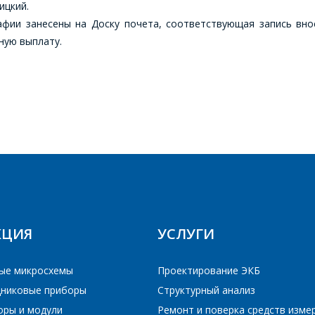
ицкий.
фии занесены на Доску почета, соответствующая запись вно
E-mail
ную выплату.
Телефон
*
ПОИСК
Интересующий товар/услуга
E-mail
*
Сообщение
*
Интересующий товар/услуга, их количество
*
КЦИЯ
УСЛУГИ
Комментарий
*
ые микросхемы
Проектирование ЭКБ
Я согласен на обработку персональных данных
*
никовые приборы
Структурный анализ
оры и модули
Ремонт и поверка средств изме