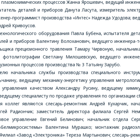
 плазмохимических процессов Жанна Ярошевич, ведущий инжен
ытатель деталей и приборов Данута Ласута, измеритель элек
енер-программист производства «Интес» Надежда Удодова; ве
дрей Кривоусов.
ехнологического оборудования Павла Бубена, испытателя дет
ОФОРМИТЬ ЗАКАЗ
алей и приборов Валентину Волоханович, ведущего инженера-
ьщика прецизионного травления Тамару Чирвоную, начальник
ЗАДАТЬ ВОПРОС
Форма предназначена для юридических лиц и ИП.
й фотолитографии Светлану Милошевскую, ведущего инженер
Продажи физическим лицам осуществляются в ТД
узионных процессов производства № 3 Татьяну Зарубо.
"ИНТЕГРАЛ", тел.+375 (17) 350-94-32
елю начальника службы производства специального инстру
СОТРУДНИКИ КОМПАНИИ С РАДОСТЬЮ
Укажите интересующее Вас изделие, и сотрудники
ьчанину, ведущему механику-энергетику управления метрологи
ОТВЕТЯТ НА ВАШИ ВОПРОСЫ
компании свяжутся с Вами по вопросам стоимости и
 управления качеством Александру Русину, ведущему химик
сроков поставки.
 ведущему специалисту по продаже управления по организации 
Ваше имя
*
Фамилия Имя
*
 коллег являются слесарь-ремонтник Андрей Кухарчик, нач
ргей Радиончик; заместитель директора филиала Сергей Немк
вое управление Евгений Белинович; начальник отдела Сер
Белмикросистемы» Валентина Мурашко; монтажник радиоэл
Телефон
*
Организация
*
Филиал «Завод «Электроника» Тереза Мартынович; слесарь-рем