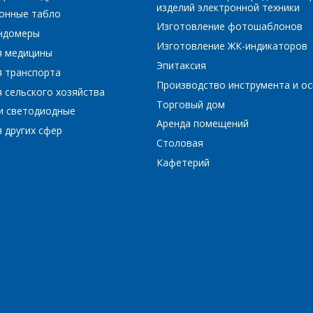
изделий электронной техники
онные табло
Изготовление фотошаблонов
ундомеры
Изготовление ЖК-индикаторов
я медицины
*
- обязательные поля
Эпитаксия
я транспорта
Производство инструмента и ос
 сельского хозяйства
*
- обязательные поля
ОТПРАВИТЬ
Торговый дом
и светодиодные
Аренда помещений
 других сфер
ОТПРАВИТЬ
Столовая
Кафетерий