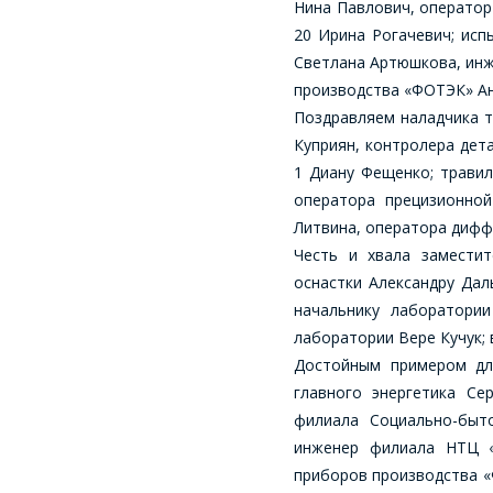
Нина Павлович, оператор
20 Ирина Рогачевич; исп
Светлана Артюшкова, инж
производства «ФОТЭК» Ан
Поздравляем наладчика т
Куприян, контролера дет
1 Диану Фещенко; травил
оператора прецизионно
Литвина, оператора дифф
Честь и хвала заместит
оснастки Александру Дал
начальнику лаборатории
лаборатории Вере Кучук;
Достойным примером для
главного энергетика Се
филиала Социально-быто
инженер филиала НТЦ «
приборов производства «