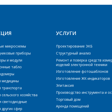
ПОИСК
Интересующий товар/услуга
E-mail
*
КЦИЯ
УСЛУГИ
Сообщение
*
Интересующий товар/услуга, их количество
*
ые микросхемы
Проектирование ЭКБ
никовые приборы
Структурный анализ
оры и модули
Ремонт и поверка средств изме
Комментарий
*
изделий электронной техники
онные табло
Изготовление фотошаблонов
Я согласен на обработку персональных данных
*
ундомеры
Изготовление ЖК-индикаторов
я медицины
Эпитаксия
я транспорта
Производство инструмента и ос
 сельского хозяйства
Торговый дом
и светодиодные
*
- обязательные поля
Аренда помещений
 других сфер