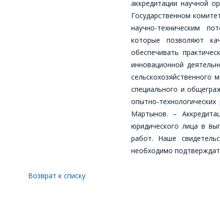
аккредитации научной о
Государственном комитет
научно-техническим по
которые позволяют кач
обеспечивать практичес
инновационной деятельн
сельскохозяйственного м
специального и общеграж
опытно-технологических
Мартынов. – Аккредита
юридического лица в вып
работ. Наше свидетель
необходимо подтверждат
Возврат к списку