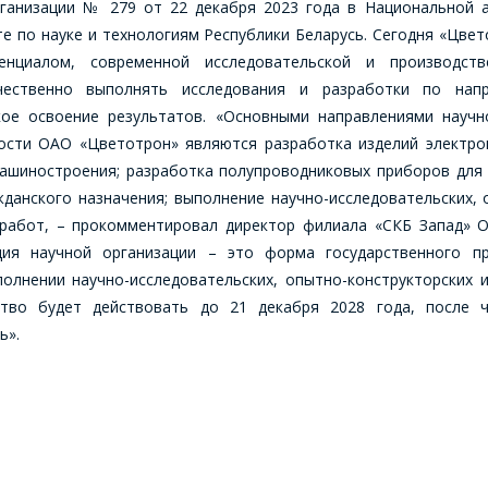
рганизации № 279 от 22 декабря 2023 года в Национальной а
ОФОРМИТЬ ЗАКАЗ
е по науке и технологиям Республики Беларусь. Сегодня «Цве
тенциалом, современной исследовательской и производстве
ЗАДАТЬ ВОПРОС
Форма предназначена для юридических лиц и ИП.
ественно выполнять исследования и разработки по напр
Продажи физическим лицам осуществляются в ТД
кое освоение результатов. «Основными направлениями научно
"ИНТЕГРАЛ", тел.+375 (17) 350-94-32
ости ОАО «Цветотрон» являются разработка изделий электрон
СОТРУДНИКИ КОМПАНИИ С РАДОСТЬЮ
Укажите интересующее Вас изделие, и сотрудники
ашиностроения; разработка полупроводниковых приборов для
ОТВЕТЯТ НА ВАШИ ВОПРОСЫ
компании свяжутся с Вами по вопросам стоимости и
данского назначения; выполнение научно-исследовательских, 
сроков поставки.
 работ, – прокомментировал директор филиала «СКБ Запад» 
Ваше имя
*
Фамилия Имя
*
ция научной организации – это форма государственного пр
олнении научно-исследовательских, опытно-конструкторских 
ство будет действовать до 21 декабря 2028 года, после ч
ь».
Телефон
*
Организация
*
E-mail
Телефон
*