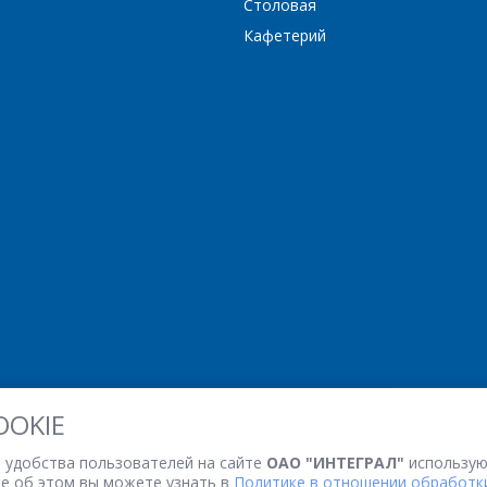
Столовая
Кафетерий
*
- обязательные поля
ОТПРАВИТЬ
ОТПРАВИТЬ
OOKIE
 удобства пользователей на сайте
ОАО "ИНТЕГРАЛ"
использую
ее об этом вы можете узнать в
Политике в отношении обработки